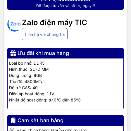
TIC.VN
– Nhà phân phối và cung cấp giải pháp công nghệ uy tín
Để được tư vấn và hỗ trợ ngay!!!
tại Việt Nam. Chúng tôi chuyên cung cấp đa dạng sản phẩm:
Laptop
,
Máy tính PC
,
Máy chủ - Server
,
Thiết bị mạng
,
Camera
giám sát
,
Tổng đài
,
Màn hình tương tác
,
Linh kiện máy tính
,
Điện
Zalo điện máy TIC
máy
như tivi, tủ lạnh, máy giặt, máy hút ẩm... cùng nhiều thiết bị
công nghệ khác.
TIC.VN
cam kết mang đến
sản phẩm chính
Liên hệ với chúng tôi
hãng, giá tốt, dịch vụ chuyên nghiệp
, đáp ứng tối đa nhu cầu của
doanh nghiệp cũng như gia đình và cá nhân.
Ưu đãi khi mua hàng
Loại bộ nhớ: DDR5
Hình thức: SO-DIMM
Dung lượng: 8GB
Tốc độ: 4800MT/s
Độ trễ CAS: 40
Điện áp hoạt động: 1.1V
Nhiệt độ hoạt động: từ 0°C đến 85°C
Cam kết bán hàng
Hàng chính hãng. Nguồn gốc rõ ràng