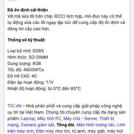
Độ ổn định cải thiện
Với mã sửa lỗi trên chip (ECC) tích hợp, mô-đun này có thể
tự động sửa các lỗi ngay lập tức để cung cấp độ ổn định và
đáng tin cậy cao hơn.
Thông số kỹ thuật:
Loại bộ nhớ: DDR5
Hình thức: SO-DIMM
Dung lượng: 8GB
Tốc độ: 4800MT/s
Độ trễ CAS: 40
Điện áp hoạt động: 1.1V
Nhiệt độ hoạt động: từ 0°C đến 85°C
TIC.VN
– Nhà phân phối và cung cấp giải pháp công nghệ
uy tín tại Việt Nam. Chúng tôi chuyên cung cấp đa dạng sản
phẩm:
Laptop
,
Máy tính PC
,
Máy chủ - Server
,
Thiết bị
mạng
,
Camera giám sát
,
Tổng đài
,
Màn hình tương tác
,
Linh
kiện máy tính
,
Điện máy
như tivi, tủ lạnh, máy giặt, máy hút