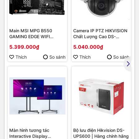
Main MSI MPG B550
Camera IP PTZ HIKVISION
GAMING EDGE WIFI
Chất Lượng Cao DS-
(Chipset AMD B550/
2DE2202-DE3
5.399.000₫
5.040.000₫
Socket AM4/ VGA
onboard)
Thích
So sánh
Thích
So sánh
Màn hình tương tác
Bộ lưu điện Hikvision DS-
Interactive Display
UPS600 | Hàng chính hãng