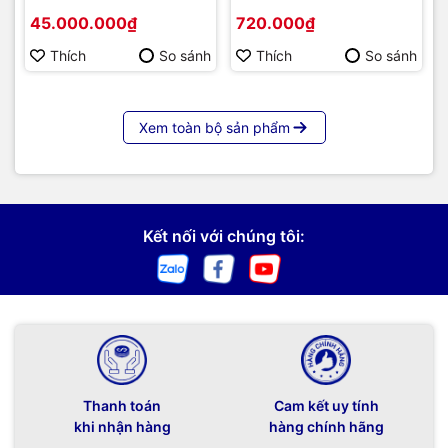
Hikvision DS-D5B86RB/FL
45.000.000₫
720.000₫
86 | Cấu hình cao cấp |
Hàng chính hãng
Thích
So sánh
Thích
So sánh
Xem toàn bộ sản phẩm
Kết nối với chúng tôi:
Thanh toán
Cam kết uy tính
khi nhận hàng
hàng chính hãng