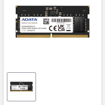
DDR5-4800 SO-DIMM cung cấp tần số vô cùng nhanh lên đến
4800 MT/s, một bước nhảy lớn so với tần số tối đa của các mô-
đun DDR4 (3200 MT/s)
Tiết kiệm năng lượng hơn
Mô-đun bộ nhớ thế hệ tiếp theo này hoạt động chỉ với 1,1V, giúp
tiết kiệm năng lượng hơn 8% so với DDR4. Hơn nữa, nó có tích hợp
IC quản lý năng lượng (PMIC) để cải thiện ổn định nguồn cung cấp
điện.