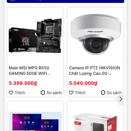
Main MSI MPG B550
Camera IP PTZ HIKVISION
GAMING EDGE WIFI
Chất Lượng Cao DS-
(Chipset AMD B550/
2DE2202-DE3
5.399.000₫
5.040.000₫
Socket AM4/ VGA
onboard)
Thích
So sánh
Thích
So sánh