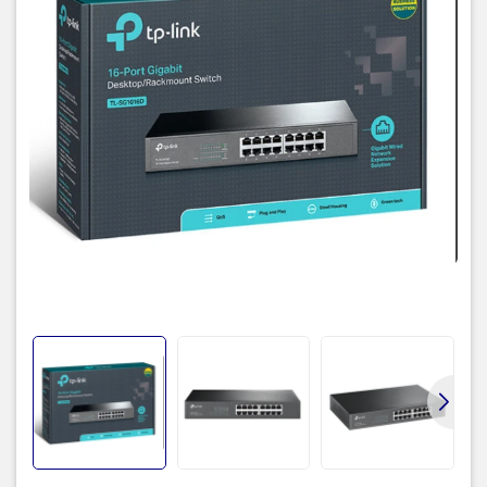
Kiểu Switch
Switch Gigabit (1000Mbps)
Chất liệu vỏ
Vỏ Thép
Công nghệ năng lượng hiệu quả sáng tạo giúp
tiết kiệm năng lượng
Mô tả khác
Hỗ trợ tự học địa chỉ MAC, tự động MDI/MDIX và
tự động đàm phán
Thiết kế cắm vào và sử dụng
Chức năng sản phẩm
Switch TL-SG1016D với cổng Ethernet tốc độ Gigabit cung cấp
cho bạn một giải pháp nâng cấp hiệu suất cao, chi phí thấp, dễ sử
dụng, hoạt động xuyên suốt để nâng cấp hệ thống mạng cũ lên hệ
thống mạng 1000Mbps. Tất cả 16 cổng đều hỗ trợ auto MDI/MDIX,
bạn không cần lo lắng về loại cáp, chỉ đơn giản cắm và sử dụng.
Hơn nữa, với công nghệ tiết kiệm năng lượng sáng tạo, TL-
SG1016D có thể tiết kiệm 15% công suất tiêu thụ và 80% vật liệu
đóng gói có thể tái chế được, điều này làm biến thiết bị thành một