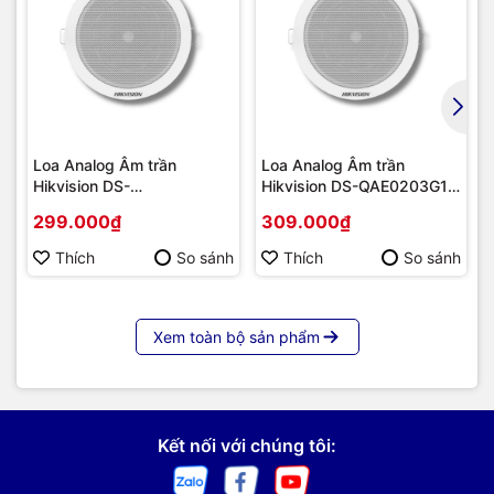
Loa Analog Âm trần
Loa Analog Âm trần
Hikvision DS-
Hikvision DS-QAE0203G1-
QAE0203G1E-V | Hàng
V | Hàng chính hãng
299.000₫
309.000₫
chính hãng
Thích
So sánh
Thích
So sánh
Xem toàn bộ sản phẩm
Kết nối với chúng tôi: