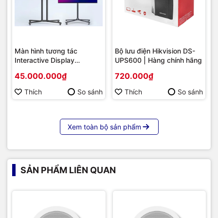
Màn hình tương tác
Bộ lưu điện Hikvision DS-
Interactive Display
UPS600 | Hàng chính hãng
Hikvision DS-D5B86RB/FL
45.000.000₫
720.000₫
86 | Cấu hình cao cấp |
Hàng chính hãng
Thích
So sánh
Thích
So sánh
Xem toàn bộ sản phẩm
SẢN PHẨM LIÊN QUAN