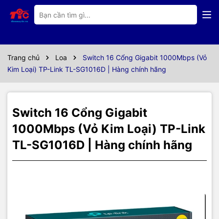
Thông số kỹ thuật
Cấu hình Switch TP-Link TL-SG1016D (Gigabit (1000Mbps)/ 16
Cổng/ Vỏ Thép)
Trang chủ
Loa
Switch 16 Cổng Gigabit 1000Mbps (Vỏ
Kim Loại) TP-Link TL-SG1016D | Hàng chính hãng
Tốc độ LAN
Gigabit (1000Mbps)
Số cổng
16 Cổng
Switch 16 Cổng Gigabit
16x cổng RJ45 10/100/1000 Mbps
Cổng kết nối
(Tự động thỏa thuận/MDI tự động/MDIX)
1000Mbps (Vỏ Kim Loại) TP-Link
Switch cổng
TL-SG1016D | Hàng chính hãng
Không tích hợp
quang
Switch quản
Unmanaged Switch
lý
Switch POE
Không tích hợp