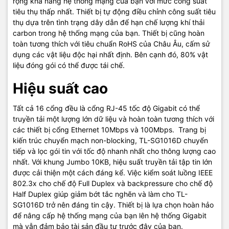
rộng khả năng hệ thống mạng của bạn với mức công suất
tiêu thụ thấp nhất. Thiết bị tự động điều chỉnh công suất tiêu
thụ dựa trên tình trạng dây dẫn để hạn chế lượng khí thải
carbon trong hệ thống mạng của bạn. Thiết bị cũng hoàn
toàn tương thích với tiêu chuẩn RoHS của Châu Âu, cấm sử
dụng các vật liệu độc hại nhất định. Bên cạnh đó, 80% vật
liệu đóng gói có thể được tái chế.
Hiệu suất cao
Tất cả 16 cổng đều là cổng RJ-45 tốc độ Gigabit có thể
truyền tải một lượng lớn dữ liệu và hoàn toàn tương thích với
các thiết bị cổng Ethernet 10Mbps và 100Mbps. Trang bị
kiến trúc chuyển mạch non-blocking, TL-SG1016D chuyển
tiếp và lọc gói tin với tốc độ nhanh nhất cho thông lượng cao
nhất. Với khung Jumbo 10KB, hiệu suất truyền tải tập tin lớn
được cải thiện một cách đáng kể. Việc kiểm soát luồng IEEE
802.3x cho chế độ Full Duplex và backpressure cho chế độ
Half Duplex giúp giảm bớt tắc nghẽn và làm cho TL-
SG1016D trở nên đáng tin cậy. Thiết bị là lựa chọn hoàn hảo
để nâng cấp hệ thống mạng của bạn lên hệ thống Gigabit
mà vẫn đảm bảo tài sản đầu tư trước đây của bạn.