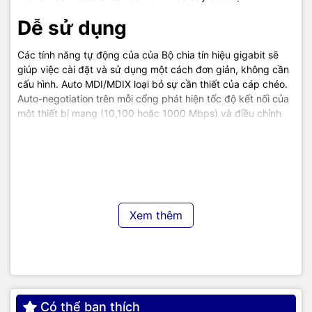
Dễ sử dụng
Các tính năng tự động của của Bộ chia tín hiệu gigabit sẽ
giúp việc cài đặt và sử dụng một cách đơn giản, không cần
cấu hình. Auto MDI/MDIX loại bỏ sự cần thiết của cáp chéo.
Auto-negotiation trên mỗi cổng phát hiện tốc độ kết nối của
một thiết bị mạng (10,100 hoặc 1000 Mbps) và điều chỉnh
một cách thông minh để tương thích và đặt được hiệu suất
tối ưu.
TIC.VN
– Nhà phân phối và cung cấp giải pháp công nghệ
uy tín tại Việt Nam. Chúng tôi chuyên cung cấp đa dạng sản
phẩm:
Laptop
,
Máy tính PC
,
Máy chủ - Server
,
Thiết bị
mạng
,
Camera giám sát
,
Tổng đài
,
Màn hình tương tác
,
Linh
Xem thêm
kiện máy tính
,
Điện máy
như tivi, tủ lạnh, máy giặt, máy hút
ẩm... cùng nhiều thiết bị công nghệ khác.
TIC.VN
cam kết
mang đến
sản phẩm chính hãng, giá tốt, dịch vụ chuyên
nghiệp
, đáp ứng tối đa nhu cầu của doanh nghiệp cũng như
gia đình và cá nhân.
Có thể bạn thích