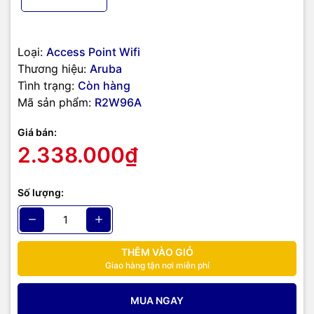
Loại:
Access Point Wifi
Thương hiệu:
Aruba
Tương tự như các model cao cấp, Instant On AP-11 (R2W96A) hỗ
Tình trạng:
Còn hàng
trợ công nghệ Wave 2, MU-MIMO 2x2:2, công suất phát với hai
Mã sản phẩm:
R2W96A
băng tần là 2.4 GHz (300Mpbs, Wifi 4) và 5 GHz (867Mbps, Wifi
5),tương ứng 3,3 dBi và 5.8 dBi. Được thiết kế để sử dụng trong
Giá bán:
các gia đình, doanh nghiệp nhỏ, Instant On AP-11 (R2W96A) hỗ trợ
2.338.000₫
tính năng clustering giúp kết nối tới 25 Access Point (AP) cùng
dòng (có thể khác model) trên thành một mạng WiFi đồng nhất từ
trong nhà cho đến ngoài trời. Công nghệ Mesh cho phép các AP
Số lượng:
kết nối với nhau bằng sóng radio mà không cần đi dây mạng, giúp
triển khai AP ở những vị trí khó đi dây. Với tính năng clustering, khi
người dùng di chuyển giữa các AP sẽ không bị mất kết nối kể cả
khi sử dụng các ứng dụng thời gian thực như voice và video.
THÊM VÀO GIỎ
Giao hàng tận nơi miễn phí
MUA NGAY