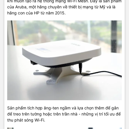
khi muốn tạo ra hệ thống mạng Wi-Fi Mesh. Đây là sản phẩm
hãng, giá tốt, dịch vụ chuyên nghiệp
, đáp ứng tối đa nhu cầu của
của Aruba, một hãng chuyên về thiết bị mạng từ Mỹ và là
doanh nghiệp cũng như gia đình và cá nhân.
hãng con của HP từ năm 2015.
Sản phẩm tích hợp ăng-ten ngầm và lựa chọn thêm đế gắn
để treo trên tường hoặc trên trần nhà - những vị trí tối ưu để
thu phát sóng Wi-Fi.