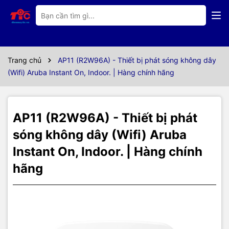
Thông số kỹ thuật
Tổng quan
Aruba Instant On AP-11 (R2W96A) là một trong những bộ phát Wi-
Trang chủ
AP11 (R2W96A) - Thiết bị phát sóng không dây
Fi không dây đơn lẻ nhưng hỗ trợ Mesh.
(Wifi) Aruba Instant On, Indoor. | Hàng chính hãng
Người dùng có thể mua một sản phẩm để sử dụng như router
thông thường hoặc mua thêm số lượng tùy nhu cầu khi muốn tạo
ra hệ thống mạng Wi-Fi Mesh. Đây là sản phẩm của Aruba, một
hãng chuyên về thiết bị mạng từ Mỹ và là hãng con của HP từ năm
AP11 (R2W96A) - Thiết bị phát
2015.
sóng không dây (Wifi) Aruba
Instant On, Indoor. | Hàng chính
hãng