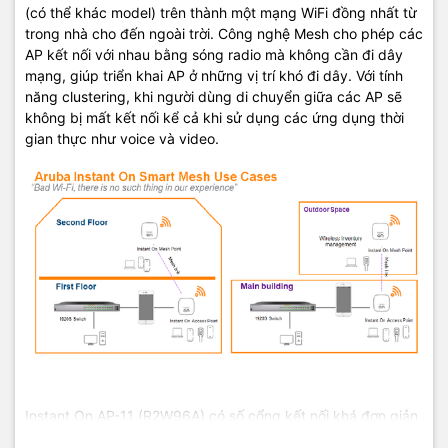
(có thể khác model) trên thành một mạng WiFi đồng nhất từ
trong nhà cho đến ngoài trời. Công nghệ Mesh cho phép các
AP kết nối với nhau bằng sóng radio mà không cần đi dây
mạng, giúp triển khai AP ở những vị trí khó đi dây. Với tính
năng clustering, khi người dùng di chuyển giữa các AP sẽ
không bị mất kết nối kể cả khi sử dụng các ứng dụng thời
gian thực như voice và video.
Instant On AP-11 (R2W96A) có số cổng kết nối khá đơn giản
với chỉ một cổng nguồn, cổng cấp mạng LAN hỗ trợ tốc độ