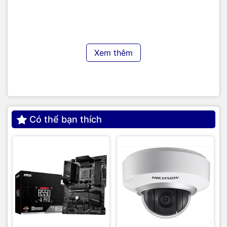
gigabit. Thiết bị có thể cấp nguồn theo hai cách là sử dụng
bộ nguồn 12V hoặc POE-in (802.3af). Tại thị trường nước
ngoài, nhiều trang công nghệ đánh giá điểm đáng tiếc nhất
là bộ sản phẩm đi kèm lại không có cục nguồn 12V, gây khó
với người dùng phổ thông. Tuy nhiên, khi bán ở thị trường
Xem thêm
trong nước, nhà sản xuất bán kèm hai bộ là có và không có
bộ chuyển nguồn. Hệ thống thoát nhiệt được đặt ra xung
quanh cạnh dưới và được giấu kín khi lắp đặt lên trần hoặc
tường.
Thiết bị hỗ trợ công nghệ 802.11ac Wave 2.0 gúp tăng băng
Có thể bạn thích
thông và tốc độ cho các thiết bị kết nối không dây lên 30%
so với Wave 1.0. Tốc độ chuyển đổi dữ liệu trên băng tần 2.4
GHz là 300 Mb/giây, 867 Mb/giây với băng tần 5 GHz, tổng
là 1.167 Mb/giây. Instant On AP-11 (R2W96A) khi lắp đặt giá
đỡ để treo trần. Với các phụ kiện đi kèm, nhà sản xuất không
cho người dùng cơ hội để đặt thiết bị lên mặt phẳng bởi các
chân đế chỉ có lựa chọn bắt vít, không được bọc cao su như
thông thường. Sản phẩm có kích thước 152 x 152 x 34 mm,
nặng khoảng 193 gram. Điểm hấp dẫn nhất ở thiết bị mạng
của Aruba là khả năng thiết lập rất nhanh chóng, quản lý
hoàn toàn qua điện thoại. chỉ mất vài phút để hoàn tất quá