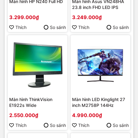
Màn hình HP N240 Full HD
Màn hình Asus VN248HA
23.8 inch FHD LED IPS
3.299.000₫
3.249.000₫
Thích
So sánh
Thích
So sánh
Màn hình ThinkVision
Màn hình LED Kinglight 27
E1922s Wide
inch M2758P 144Hz
2.550.000₫
4.990.000₫
Thích
So sánh
Thích
So sánh