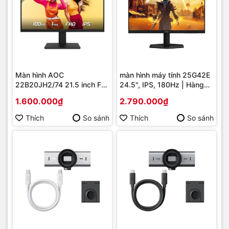
Màn hình AOC
màn hình máy tính 25G42E
22B20JH2/74 21.5 inch Full
24.5", IPS, 180Hz | Hàng
HD IPS 100Hz 1ms – Hình
chính hãng
1.600.000₫
2.790.000₫
ảnh Sắc Nét, Chuyển Động
Mượt Mà
Thích
So sánh
Thích
So sánh