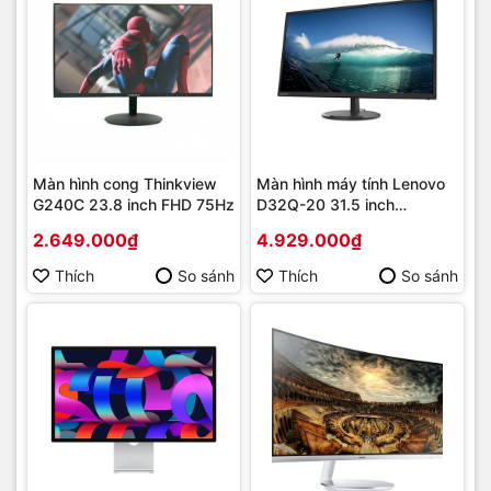
Màn hình cong Thinkview
Màn hình máy tính Lenovo
G240C 23.8 inch FHD 75Hz
D32Q-20 31.5 inch
FreeSync 2K
2.649.000₫
4.929.000₫
Thích
So sánh
Thích
So sánh