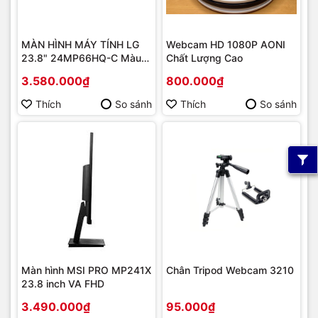
MÀN HÌNH MÁY TÍNH LG
Webcam HD 1080P AONI
23.8" 24MP66HQ-C Màu
Chất Lượng Cao
Gold
3.580.000₫
800.000₫
Thích
So sánh
Thích
So sánh
Màn hình MSI PRO MP241X
Chân Tripod Webcam 3210
23.8 inch VA FHD
3.490.000₫
95.000₫