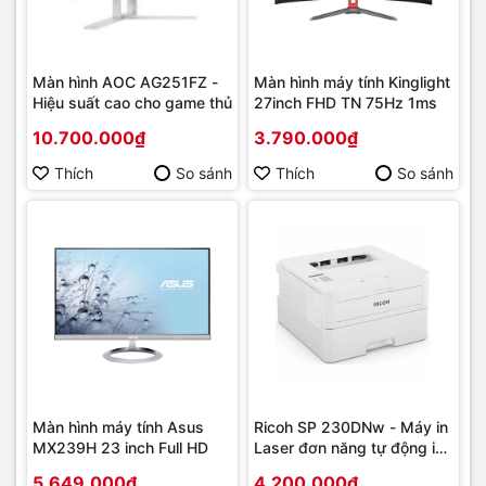
Màn hình AOC AG251FZ -
Màn hình máy tính Kinglight
Hiệu suất cao cho game thủ
27inch FHD TN 75Hz 1ms
10.700.000₫
3.790.000₫
Thích
So sánh
Thích
So sánh
Màn hình máy tính Asus
Ricoh SP 230DNw - Máy in
MX239H 23 inch Full HD
Laser đơn năng tự động in
2 mặt
5.649.000₫
4.200.000₫