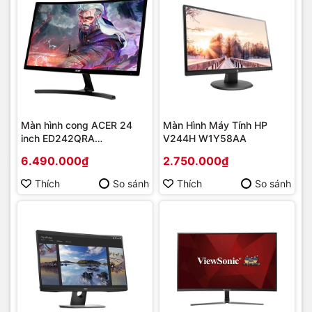
Màn hình cong ACER 24
Màn Hình Máy Tính HP
inch ED242QRA
V244H W1Y58AA
(FHD/VA/144Hz/4ms)
6.490.000₫
2.750.000₫
Thích
So sánh
Thích
So sánh