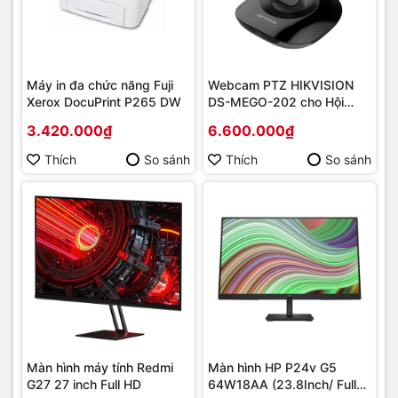
Máy in đa chức năng Fuji
Webcam PTZ HIKVISION
Xerox DocuPrint P265 DW
DS-MEGO-202 cho Hội
Nghị
3.420.000₫
6.600.000₫
Thích
So sánh
Thích
So sánh
Màn hình máy tính Redmi
Màn hình HP P24v G5
G27 27 inch Full HD
64W18AA (23.8Inch/ Full