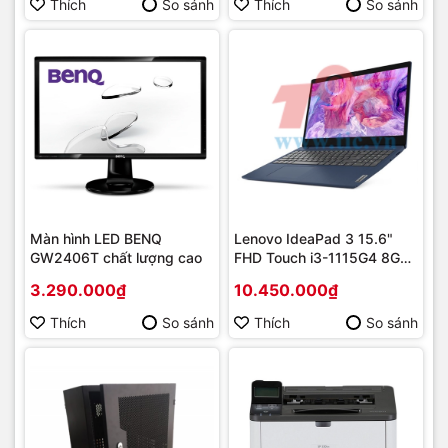
Thích
So sánh
Thích
So sánh
Màn hình LED BENQ
Lenovo IdeaPad 3 15.6"
GW2406T chất lượng cao
FHD Touch i3-1115G4 8GB
256GB SSD
3.290.000₫
10.450.000₫
Thích
So sánh
Thích
So sánh