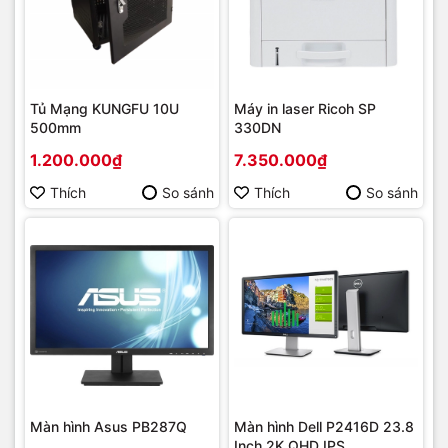
Tủ Mạng KUNGFU 10U
Máy in laser Ricoh SP
500mm
330DN
1.200.000₫
7.350.000₫
Thích
So sánh
Thích
So sánh
Màn hình Asus PB287Q
Màn hình Dell P2416D 23.8
Inch 2K QHD IPS