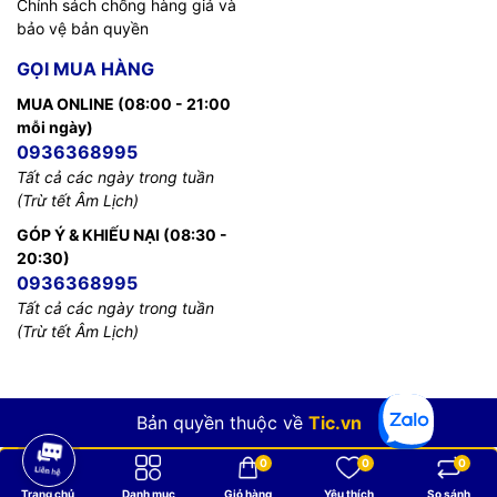
Chính sách chống hàng giả và
bảo vệ bản quyền
GỌI MUA HÀNG
MUA ONLINE (08:00 - 21:00
mỗi ngày)
0936368995
Tất cả các ngày trong tuần
(Trừ tết Âm Lịch)
GÓP Ý & KHIẾU NẠI (08:30 -
20:30)
0936368995
Tất cả các ngày trong tuần
(Trừ tết Âm Lịch)
Bản quyền thuộc về
Tic.vn
0
0
0
Trang chủ
Danh mục
Giỏ hàng
Yêu thích
So sánh