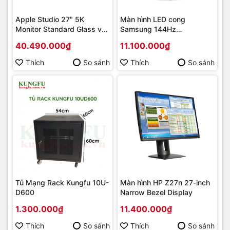
Apple Studio 27" 5K
Màn hình LED cong
Monitor Standard Glass với
Samsung 144Hz
Chân đế
LC27FG70FQEXXV
40.490.000₫
11.100.000₫
Thích
So sánh
Thích
So sánh
Tủ Mạng Rack Kungfu 10U-
Màn hình HP Z27n 27-inch
D600
Narrow Bezel Display
1.300.000₫
11.400.000₫
Thích
So sánh
Thích
So sánh