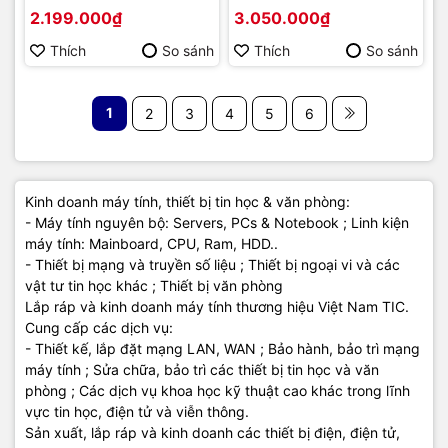
HD/ 5ms/ 75HZ/
2.199.000₫
3.050.000₫
250cd/m2/ VA) | Hàng
chính hãng
Thích
So sánh
Thích
So sánh
1
2
3
4
5
6
Kinh doanh máy tính, thiết bị tin học & văn phòng:
- Máy tính nguyên bộ: Servers, PCs & Notebook ; Linh kiện
máy tính: Mainboard, CPU, Ram, HDD..
- Thiết bị mạng và truyền số liệu ; Thiết bị ngoại vi và các
vật tư tin học khác ; Thiết bị văn phòng
Lắp ráp và kinh doanh máy tính thương hiệu Việt Nam TIC.
Cung cấp các dịch vụ:
- Thiết kế, lắp đặt mạng LAN, WAN ; Bảo hành, bảo trì mạng
máy tính ; Sửa chữa, bảo trì các thiết bị tin học và văn
phòng ; Các dịch vụ khoa học kỹ thuật cao khác trong lĩnh
vực tin học, điện tử và viễn thông.
Sản xuất, lắp ráp và kinh doanh các thiết bị điện, điện tử,