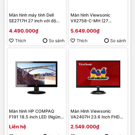
Màn hình máy tính Dell
Màn hình Viewsonic
SE2717H 27 inch với độ
VX2758-C-MH (27
phân giải sắc nét
inch/FHD/LED/VA/144Hz/4ms/2
4.490.000₫
5.649.000₫
nits/HDMI+VGA/Cong)
Thích
So sánh
Thích
So sánh
Màn hình HP COMPAQ
Màn Hình Viewsonic
F191 18.5 inch LED (Ngừng
VA2407H 23.6 Inch FHD
sản xuất)
LED 60Hz
Liên hệ
2.549.000₫