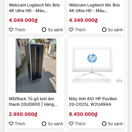
Webcam Logitech Mx Brio
Webcam Logitech Mx Brio
4K Ultra HD - Màu
4K Ultra HD - Màu
xám_960-001561 | Hàng
đen_960-001548 | Hàng
4.049.000₫
4.349.000₫
chính hãng
chính hãng
Thích
So sánh
Thích
So sánh
MD/Rack Tủ gỗ lưới âm
Máy tính AIO HP Pavilion
thanh 20UD600 | Hàng
20-C025L W2U49AA
chính hãng
2.990.000₫
8.450.000₫
Thích
So sánh
Thích
So sánh