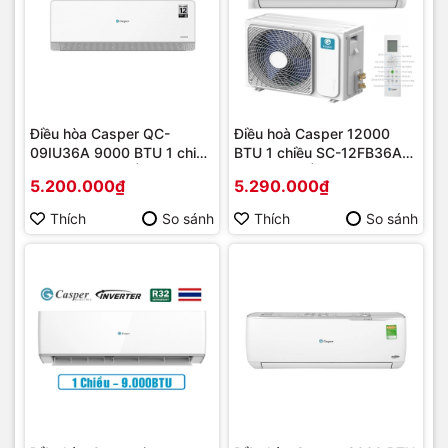
Điều hòa Casper QC-
Điều hoà Casper 12000
09IU36A 9000 BTU 1 chiều
BTU 1 chiều SC-12FB36A
Inverter [2025] | Hàng
NEW 2025 | Hàng chính
5.200.000₫
5.290.000₫
chính hãng
hãng
Thích
So sánh
Thích
So sánh