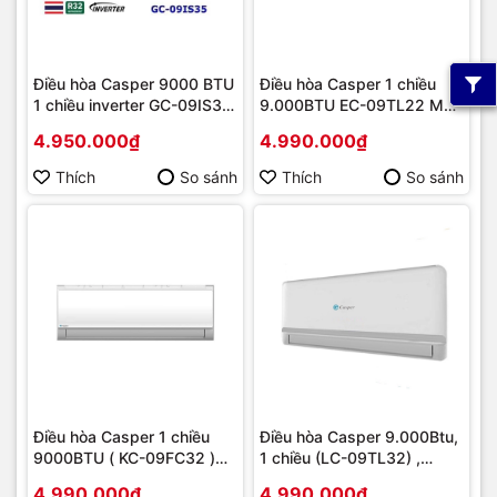
Điều hòa Casper 9000 BTU
Điều hòa Casper 1 chiều
1 chiều inverter GC-09IS35
9.000BTU EC-09TL22 MỚI
MỚI 2023 | Hàng chính
2020 | Hàng chính hãng
4.950.000₫
4.990.000₫
hãng
Thích
So sánh
Thích
So sánh
Điều hòa Casper 1 chiều
Điều hòa Casper 9.000Btu,
9000BTU ( KC-09FC32 )
1 chiều (LC-09TL32) ,
Model Mới 2021 | Hàng
Model mới 2020 | Hàng
4.990.000₫
4.990.000₫