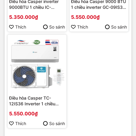
Điều hòa Casper inverter
Điều hòa Casper 9000 BTU
9000BTU 1 chiều IC-
1 chiều inverter GC-09IS33
09TL32,(IC-09TL32) mới
MỚI 2021 | Hàng chính
5.350.000₫
5.550.000₫
2020 | Hàng chính hãng
hãng
Thích
So sánh
Thích
So sánh
Điều hòa Casper TC-
12IS36 Inverter 1 chiều
12000BTU mới 2023 |
5.550.000₫
Hàng chính hãng
Thích
So sánh