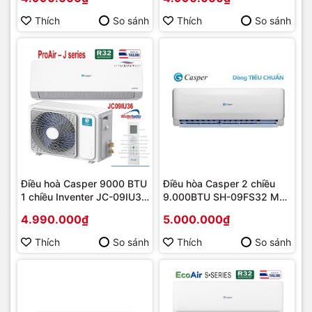
chính hãng
chính hãng
Thích
So sánh
Thích
So sánh
Điều hoà Casper 9000 BTU
Điều hòa Casper 2 chiều
1 chiều Inventer JC-09IU36
9.000BTU SH-09FS32 Mới
NEW 2025 | Hàng chính
2021 | Hàng chính hãng
4.990.000₫
5.000.000₫
hãng
Thích
So sánh
Thích
So sánh