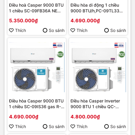
Điều hoà Casper 9000 BTU
Điều hòa di động 1 chiều
1 chiều SC-09FB36A NEW
9000 BTU/h,PC-09TL33
2025 | Hàng chính hãng
,GAS-R32,MỚI 2021 | Hàng
5.350.000₫
4.690.000₫
chính hãng
Thích
So sánh
Thích
So sánh
Điều hòa Casper 9000 BTU
Điều hòa Casper Inverter
1 chiều SC-09IS36 gas R-
9000 BTU 1 chiều QC-
32 NEW 2024 | Hàng chính
09IS36 gas R-32 NEW
4.690.000₫
4.800.000₫
hãng
2024 | Hàng chính hãng
Thích
So sánh
Thích
So sánh