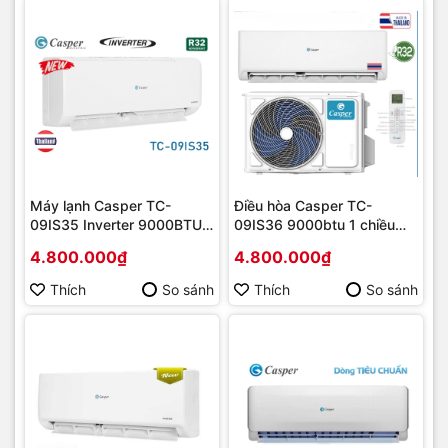
Máy lạnh Casper TC-
Điều hòa Casper TC-
09IS35 Inverter 9000BTU |
09IS36 9000btu 1 chiều
Hàng chính hãng
inverter mới 2023 | Hàng
4.800.000₫
4.800.000₫
chính hãng
Thích
So sánh
Thích
So sánh