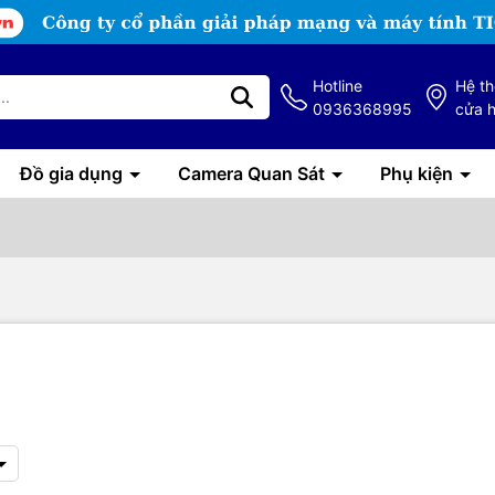
Hotline
Hệ t
0936368995
cửa 
Đồ gia dụng
Camera Quan Sát
Phụ kiện