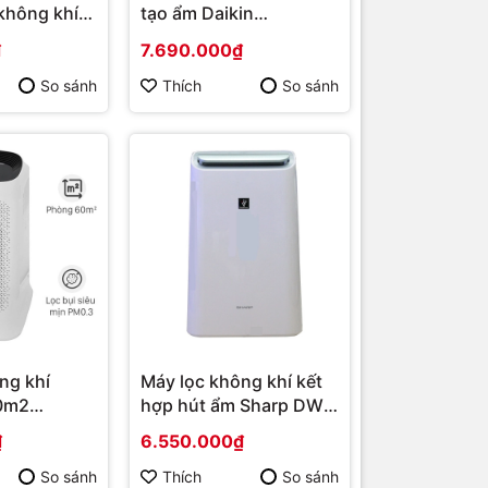
 không khí
tạo ẩm Daikin
me 700
MCK55TVM6 mới 2023
₫
7.690.000₫
 | Hàng
| Hàng chính hãng
So sánh
Thích
So sánh
ng khí
Máy lọc không khí kết
0m2
hợp hút ẩm Sharp DW-
WD/SV |
E16FA-W | Hàng chính
₫
6.550.000₫
 hãng
hãng
So sánh
Thích
So sánh