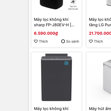
Máy lọc không khí
Máy lọc khô
sharp FP-J80EV-H |
tầng LG Pu
Hàng chính hãng
AS10GDWH0
6.590.000₫
21.700.00
| Hàng chí
Thích
So sánh
Thích
Máy lọc không khí
Máy hút ẩm