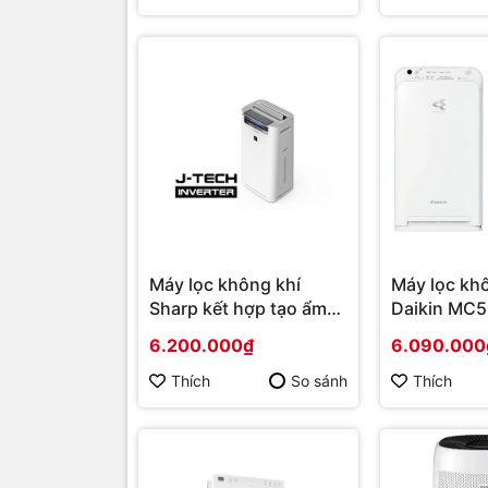
Máy lọc không khí
Máy lọc kh
Sharp kết hợp tạo ẩm
Daikin MC
KC-G50EV-W Mới 2021
37W | Hàng
6.200.000₫
6.090.000
| Hàng chính hãng
Thích
So sánh
Thích