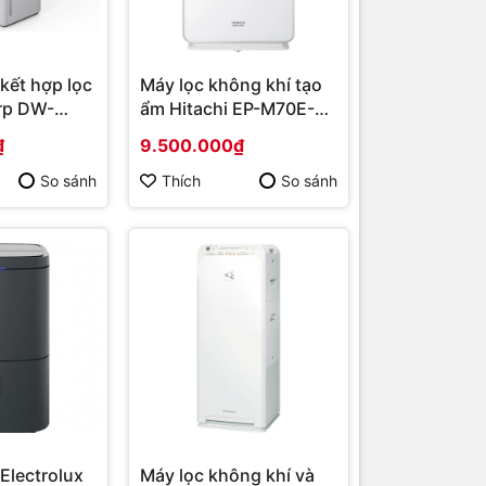
kết hợp lọc
Máy lọc không khí tạo
rp DW-
ẩm Hitachi EP-M70E-
025] | Hàng
WH | Hàng chính hãng
₫
9.500.000₫
So sánh
Thích
So sánh
Electrolux
Máy lọc không khí và