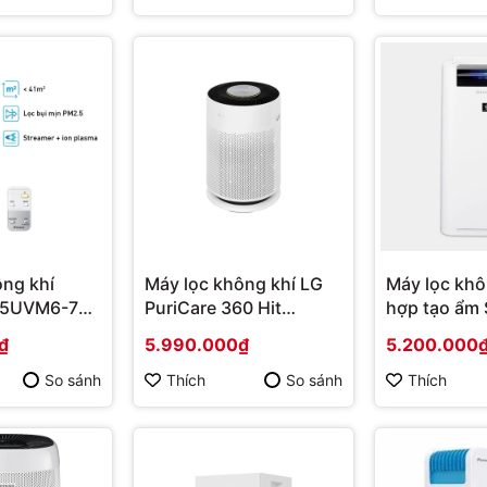
ông khí
Máy lọc không khí LG
Máy lọc khô
55UVM6-7
PuriCare 360 Hit
hợp tạo ẩm 
 chính hãng
AS60GHWG0 41W Mới
G40EV-W Mớ
₫
5.990.000₫
5.200.000
2023 | Hàng chính
Hàng chính
hãng
So sánh
Thích
So sánh
Thích