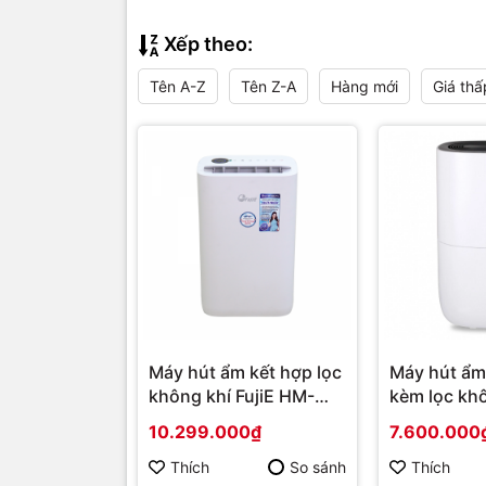
Xếp theo:
Tên A-Z
Tên Z-A
Hàng mới
Giá thấ
Máy hút ẩm kết hợp lọc
Máy hút ẩm
không khí FujiE HM-
kèm lọc khô
925EC Pro kết nối Wifi
HM-920EN 
10.299.000₫
7.600.000
thông minh | Hàng
chính hãng
chính hãng
Thích
So sánh
Thích