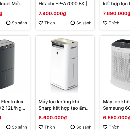
odel Mới
Hitachi EP-A7000 BK |
kết hợp lọc
ng chính
Hàng chính hãng
UltimateHo
₫
7.900.000₫
7.690.000
EDH14TRBD2
chính hãng
So sánh
Thích
So sánh
Thích
 Electrolux
Máy lọc không khí
Máy lọc khô
2 12L/Ngày
Sharp kết hợp tạo ẩm
Samsung 6
nh hãng
KC-G60EV-W Mới 2021
AX60R5080
₫
6.600.000₫
6.550.000
| Hàng chính hãng
Hàng chính
So sánh
Thích
So sánh
Thích