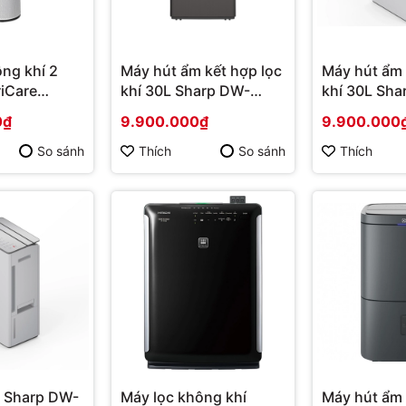
ng khí 2
Máy hút ẩm kết hợp lọc
Máy hút ẩm 
riCare
khí 30L Sharp DW-
khí 30L Sha
 Mới 2023
T30FV-H Mới [2025] |
T30FV-W [2
0₫
9.900.000₫
9.900.000
nh hãng
Hàng chính hãng
chính hãng
So sánh
Thích
So sánh
Thích
 Sharp DW-
Máy lọc không khí
Máy hút ẩm 