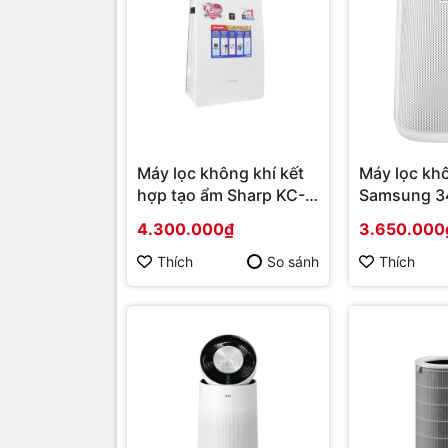
Máy lọc không khí kết
Máy lọc kh
hợp tạo ẩm Sharp KC-
Samsung 
F30EV-W Mới 2021 |
AX34R302
4.300.000₫
3.650.000
Hàng chính hãng
Hàng chính
Thích
So sánh
Thích