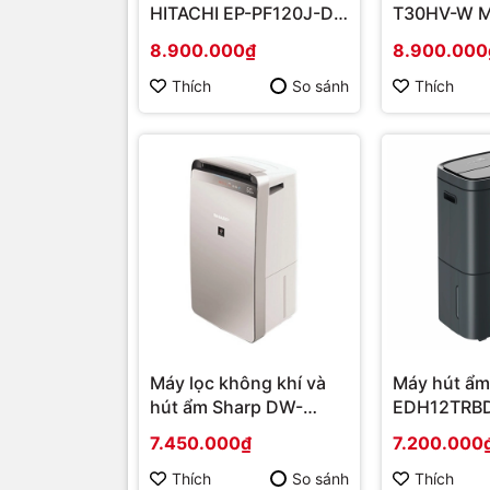
HITACHI EP-PF120J-DG
T30HV-W M
| Hàng chính hãng
[2025] | Hà
8.900.000₫
8.900.000
hãng
Thích
So sánh
Thích
Máy lọc không khí và
Máy hút ẩm
hút ẩm Sharp DW-
EDH12TRBD
J27FV-S | Hàng chính
| Hàng chí
7.450.000₫
7.200.000
hãng
Thích
So sánh
Thích