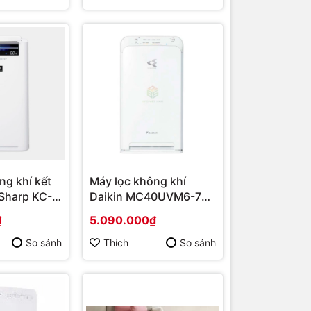
ng khí kết
Máy lọc không khí
Sharp KC-
Daikin MC40UVM6-7
i 2021 |
23W | Hàng chính hãng
₫
5.090.000₫
 hãng
So sánh
Thích
So sánh