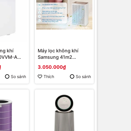
ng khí
Máy lọc không khí
30VVM-A
Samsung 41m2
20m2 |
AX32BG3100GBSV |
₫
3.050.000₫
 hãng
Hàng chính hãng
So sánh
Thích
So sánh