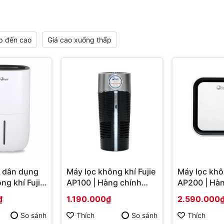
p đến cao
Giá cao xuống thấp
 dân dụng
Máy lọc không khí Fujie
Máy lọc khôn
ng khí FujiE
AP100 | Hàng chính
AP200 | Hàn
| Hàng
hãng
hãng
₫
1.190.000₫
2.590.000
So sánh
Thích
So sánh
Thích