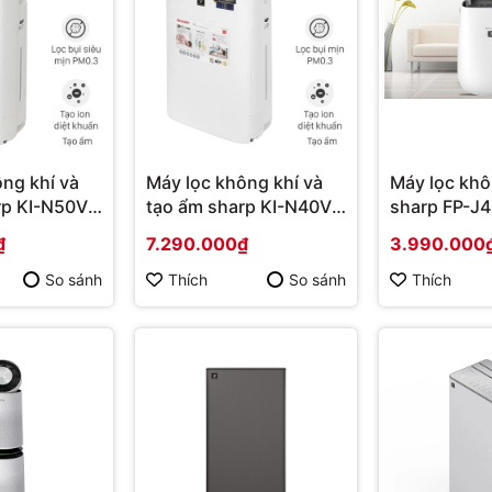
ng khí và
Máy lọc không khí và
Máy lọc khô
rp KI-N50V-
tạo ẩm sharp KI-N40V-
sharp FP-J
hính hãng
W/H | Hàng chính hãng
khí phòng <
₫
7.290.000₫
3.990.000
Hàng chính
So sánh
Thích
So sánh
Thích