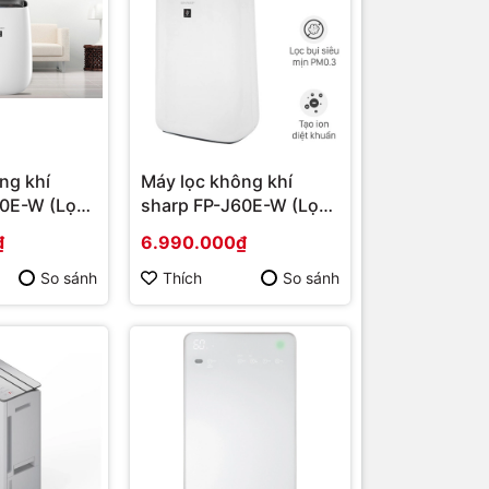
ng khí
Máy lọc không khí
40E-W (Lọc
sharp FP-J60E-W (Lọc
30m2) |
khí phòng <48m2) |
₫
6.990.000₫
 hãng
Hàng chính hãng
So sánh
Thích
So sánh