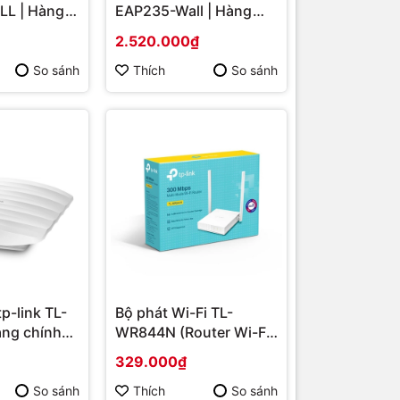
L | Hàng
EAP235-Wall | Hàng
chính hãng
2.520.000₫
So sánh
Thích
So sánh
tp-link TL-
Bộ phát Wi-Fi TL-
àng chính
WR844N (Router Wi-Fi
chuẩn N 300Mbps) |
329.000₫
Hàng chính hãng
So sánh
Thích
So sánh