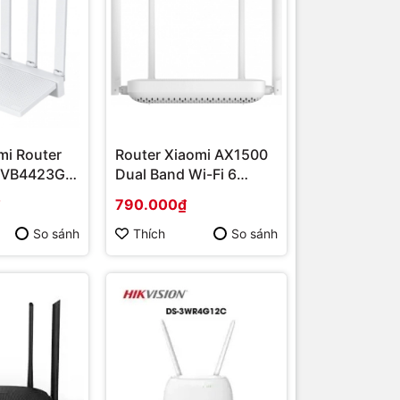
mi Router
Router Xiaomi AX1500
DVB4423GL)
Dual Band Wi-Fi 6
h hãng
(DVB4412GL) | Hàng
790.000₫
chính hãng
So sánh
Thích
So sánh