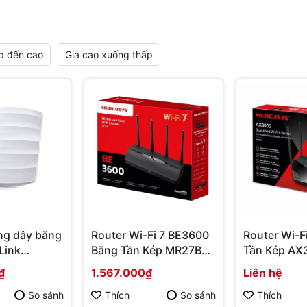
p đến cao
Giá cao xuống thấp
ng dây băng
Router Wi-Fi 7 BE3600
Router Wi-F
Link
Băng Tần Kép MR27BE |
Tần Kép AX
1200
Hàng chính hãng
MR80X | Hà
₫
1.567.000₫
Liên hệ
hãng
So sánh
Thích
So sánh
Thích