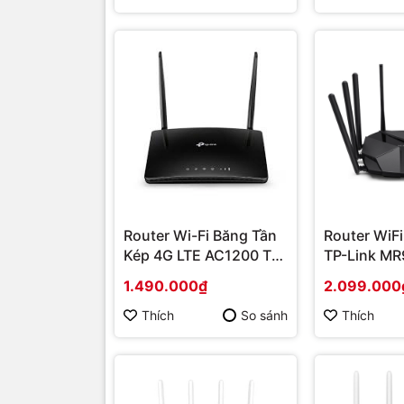
Router Wi-Fi Băng Tần
Router WiF
Kép 4G LTE AC1200 TL-
TP-Link MR
MR400 | Hàng chính
chính hãng
1.490.000₫
2.099.000
hãng
Thích
So sánh
Thích