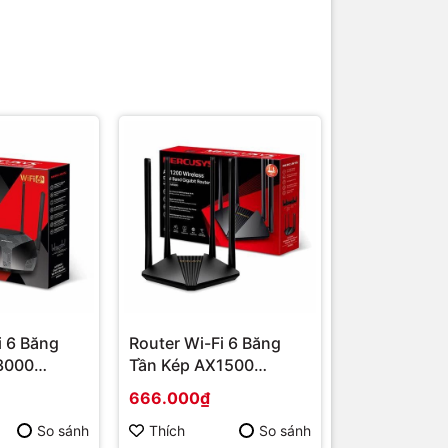
i 6 Băng
Router Wi-Fi 6 Băng
3000
Tần Kép AX1500
ng chính
MR60X | Hàng chính
666.000₫
hãng
So sánh
Thích
So sánh