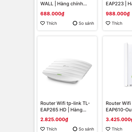
WALL | Hàng chính
EAP223 | H
hãng
hãng
688.000₫
988.000₫
Thích
So sánh
Thích
Router Wifi tp-link TL-
Router Wifi 
EAP265 HD | Hàng
EAP610-Out
chính hãng
Hàng chính
2.825.000₫
3.425.000
Thích
So sánh
Thích