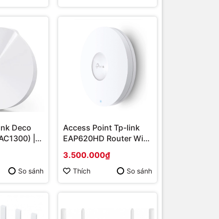
ink Deco
Access Point Tp-link
AC1300) |
EAP620HD Router Wifi
 hãng
| Hàng chính hãng
3.500.000₫
So sánh
Thích
So sánh