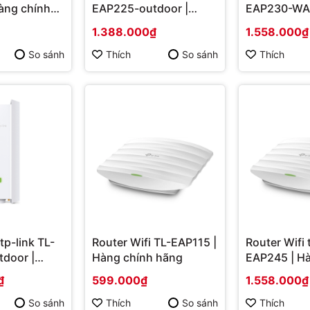
àng chính
EAP225-outdoor |
EAP230-WAL
Hàng chính hãng
chính hãng
1.388.000₫
1.558.000₫
So sánh
Thích
So sánh
Thích
tp-link TL-
Router Wifi TL-EAP115 |
Router Wifi 
door |
Hàng chính hãng
EAP245 | H
 hãng
hãng
₫
599.000₫
1.558.000₫
So sánh
Thích
So sánh
Thích