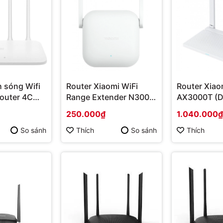
h sóng Wifi
Router Xiaomi WiFi
Router Xiao
Router 4C
Range Extender N300
AX3000T (
) | Hàng
(DVB4398GL) | Hàng
| Hàng chín
250.000₫
1.040.000₫
chính hãng
So sánh
Thích
So sánh
Thích