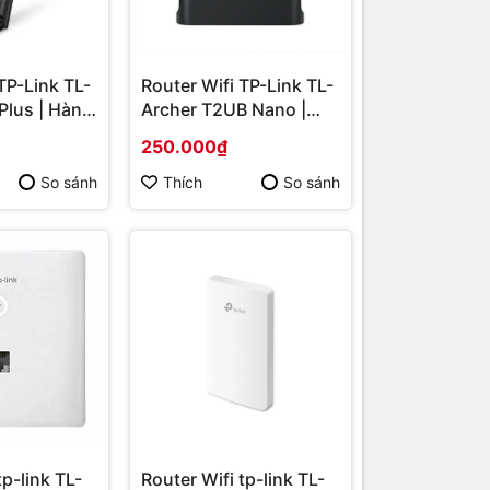
TP-Link TL-
Router Wifi TP-Link TL-
Plus | Hàng
Archer T2UB Nano |
Hàng chính hãng
250.000₫
So sánh
Thích
So sánh
tp-link TL-
Router Wifi tp-link TL-