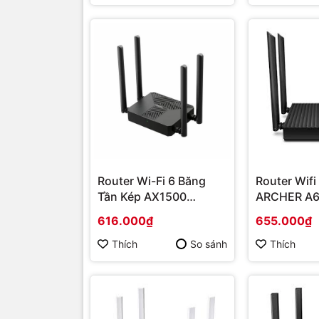
Router Wi-Fi 6 Băng
Router Wifi
Tần Kép AX1500
ARCHER A6
MR62X | Hàng chính
chính hãng
616.000₫
655.000₫
hãng
Thích
So sánh
Thích