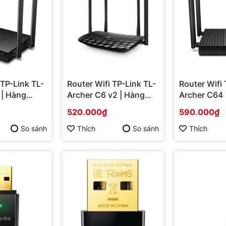
 TP-Link TL-
Router Wifi TP-Link TL-
Router Wifi 
 | Hàng
Archer C6 v2 | Hàng
Archer C64 
chính hãng
chính hãng
520.000₫
590.000₫
So sánh
Thích
So sánh
Thích