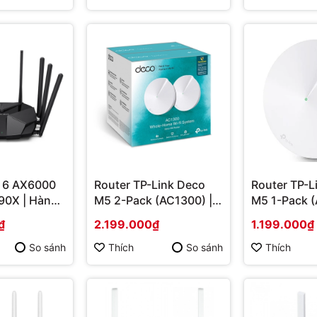
i 6 AX6000
Router TP-Link Deco
Router TP-L
90X | Hàng
M5 2-Pack (AC1300) |
M5 1-Pack (
Hàng chính hãng
Hàng chính
₫
2.199.000₫
1.199.000₫
So sánh
Thích
So sánh
Thích