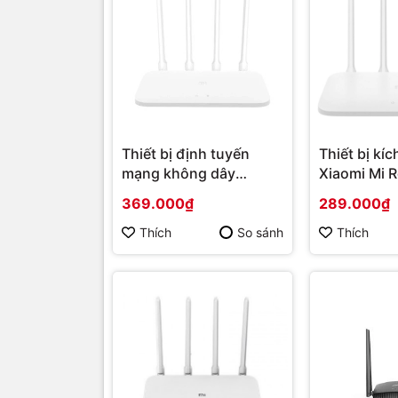
Thiết bị định tuyến
Thiết bị kíc
mạng không dây
Xiaomi Mi 
Xiaomi Router 4A
(DVB4231GL
369.000₫
289.000₫
DVB4230GL RA67 |
chính hãng
Hàng chính hãng
Thích
So sánh
Thích