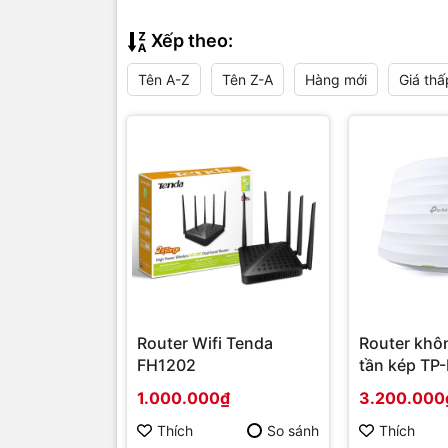
Xếp theo:
Tên A-Z
Tên Z-A
Hàng mới
Giá thấ
Router Wifi Tenda
Router khô
FH1202
tần kép TP-
EAP320 AC
1.000.000₫
3.200.000
Thích
So sánh
Thích