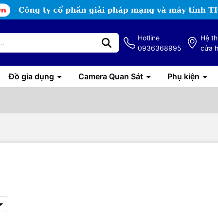
Hotline
Hệ t
0936368995
cửa 
Đồ gia dụng
Camera Quan Sát
Phụ kiện