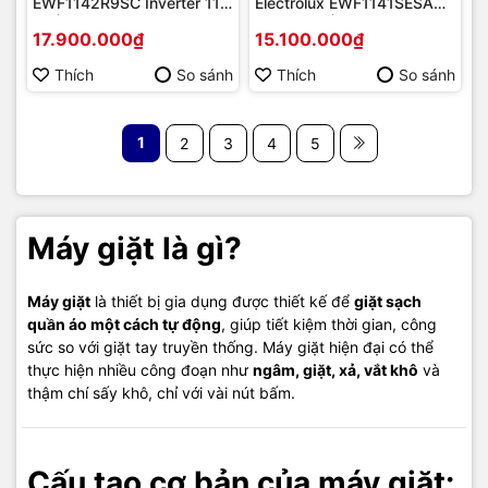
EWF1142R9SC Inverter 11
Electrolux EWF1141SESA
kg | Hàng chính hãng
Mới 2020 | Hàng chính
17.900.000₫
15.100.000₫
hãng
Thích
So sánh
Thích
So sánh
1
2
3
4
5
Máy giặt là gì?
Máy giặt
là thiết bị gia dụng được thiết kế để
giặt sạch
quần áo một cách tự động
, giúp tiết kiệm thời gian, công
sức so với giặt tay truyền thống. Máy giặt hiện đại có thể
thực hiện nhiều công đoạn như
ngâm, giặt, xả, vắt khô
và
thậm chí sấy khô, chỉ với vài nút bấm.
Cấu tạo cơ bản của máy giặt: