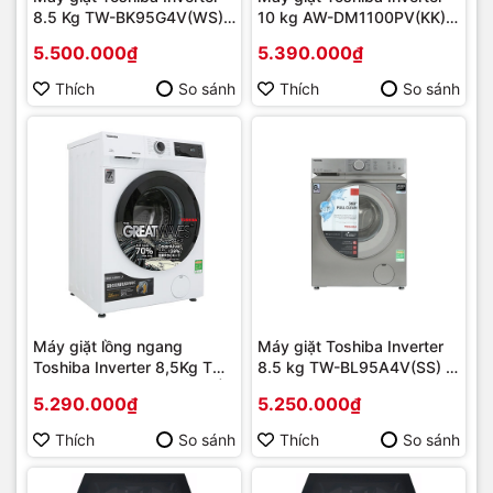
8.5 Kg TW-BK95G4V(WS) |
10 kg AW-DM1100PV(KK) -
Hàng chính hãng
Chuyển động trực tiếp - giá
5.500.000₫
5.390.000₫
rẻ | Hàng chính hãng
Thích
So sánh
Thích
So sánh
Máy giặt lồng ngang
Máy giặt Toshiba Inverter
Toshiba Inverter 8,5Kg TW-
8.5 kg TW-BL95A4V(SS) |
BK95S2V(WK) Mới 2021 |
Hàng chính hãng
5.290.000₫
5.250.000₫
Hàng chính hãng
Thích
So sánh
Thích
So sánh