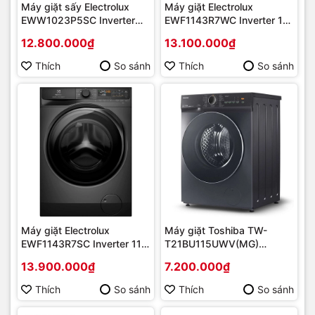
Máy giặt sấy Electrolux
Máy giặt Electrolux
EWW1023P5SC Inverter
EWF1143R7WC Inverter 11
giặt 10 kg sấy 7 kg | Hàng
kg | Hàng chính hãng
12.800.000₫
13.100.000₫
chính hãng
Thích
So sánh
Thích
So sánh
Máy giặt Electrolux
Máy giặt Toshiba TW-
EWF1143R7SC Inverter 11
T21BU115UWV(MG)
kg | Hàng chính hãng
Inverter 10.5 kg | Hàng
13.900.000₫
7.200.000₫
chính hãng
Thích
So sánh
Thích
So sánh