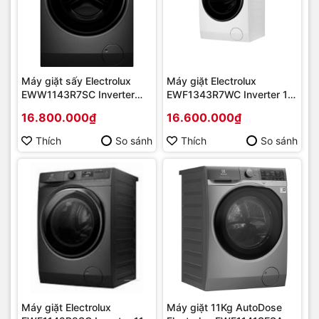
Máy giặt sấy Electrolux
Máy giặt Electrolux
EWW1143R7SC Inverter
EWF1343R7WC Inverter 13
giặt 11 kg sấy 7 kg | Hàng
kg | Hàng chính hãng
16.800.000₫
16.600.000₫
chính hãng
Thích
So sánh
Thích
So sánh
Máy giặt Electrolux
Máy giặt 11Kg AutoDose