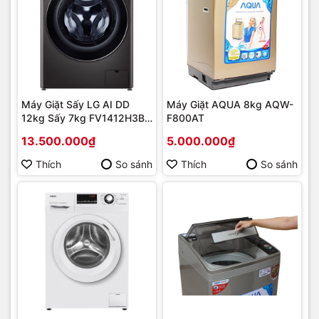
Máy Giặt Sấy LG AI DD
Máy Giặt AQUA 8kg AQW-
12kg Sấy 7kg FV1412H3BA
F800AT
| TurboWash 360, Giá Tốt
13.500.000₫
5.000.000₫
Thích
So sánh
Thích
So sánh