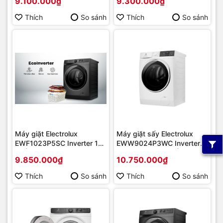
9.100.000₫
9.300.000₫
Thích
So sánh
Thích
So sánh
Máy giặt Electrolux
Máy giặt sấy Electrolux
EWF1023P5SC Inverter 10
EWW9024P3WC Inverter
kg | Hàng chính hãng
giặt 9 kg sấy 6kg | Hàng
9.850.000₫
10.750.000₫
chính hãng
Thích
So sánh
Thích
So sánh