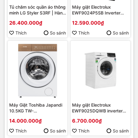
Tủ chăm sóc quần áo thông
Máy giặt Electrolux
minh LG Styler S3RF | Hàng
EWF9024P5SB Inverter
chính hãng
9kg | Hàng chính hãng
26.400.000₫
12.590.000₫
Thích
So sánh
Thích
So sánh
Máy Giặt Toshiba Japandi
Máy giặt Electrolux
10.5KG TW-
EWF9025DQWB inverter
T37BZP115MWM(WT) |
9kg | Hàng chính hãng
14.000.000₫
6.700.000₫
Hàng chính hãng
Thích
So sánh
Thích
So sánh