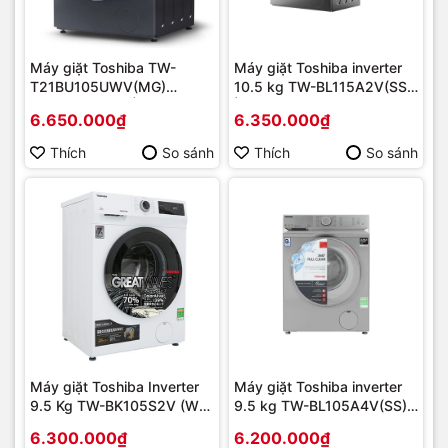
Máy giặt Toshiba TW-
Máy giặt Toshiba inverter
T21BU105UWV(MG)
10.5 kg TW-BL115A2V(SS)
Inverter 9.5 kg | Hàng
| Hàng chính hãng
6.650.000₫
6.350.000₫
chính hãng
Thích
So sánh
Thích
So sánh
Máy giặt Toshiba Inverter
Máy giặt Toshiba inverter
9.5 Kg TW-BK105S2V (WS)
9.5 kg TW-BL105A4V(SS) |
Mới 2021 | Hàng chính
Hàng chính hãng
6.300.000₫
6.200.000₫
hãng