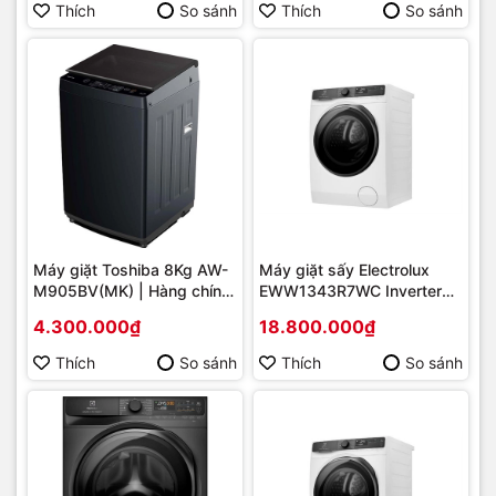
Thích
So sánh
Thích
So sánh
Máy giặt Toshiba 8Kg AW-
Máy giặt sấy Electrolux
M905BV(MK) | Hàng chính
EWW1343R7WC Inverter
hãng
giặt 13 kg sấy 9 kg | Hàng
4.300.000₫
18.800.000₫
chính hãng
Thích
So sánh
Thích
So sánh