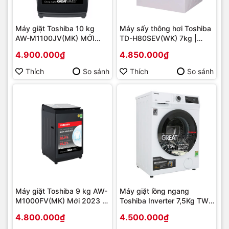
Máy giặt Toshiba 10 kg
Máy sấy thông hơi Toshiba
AW-M1100JV(MK) MỚI
TD-H80SEV(WK) 7kg |
2024 | Hàng chính hãng
Hàng chính hãng
4.900.000₫
4.850.000₫
Thích
So sánh
Thích
So sánh
Máy giặt Toshiba 9 kg AW-
Máy giặt lồng ngang
M1000FV(MK) Mới 2023 |
Toshiba Inverter 7,5Kg TW-
Hàng chính hãng
BK85S2V(WK) Mới 2021 |
4.800.000₫
4.500.000₫
Hàng chính hãng