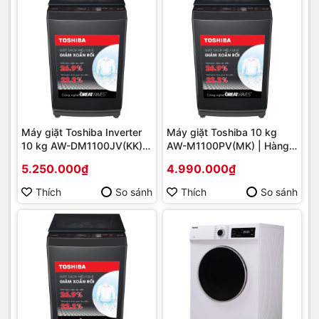
Máy giặt Toshiba Inverter
Máy giặt Toshiba 10 kg
10 kg AW-DM1100JV(KK)
AW-M1100PV(MK) | Hàng
MỚI 2024 | Hàng chính
chính hãng
5.250.000₫
4.990.000₫
hãng
Thích
So sánh
Thích
So sánh