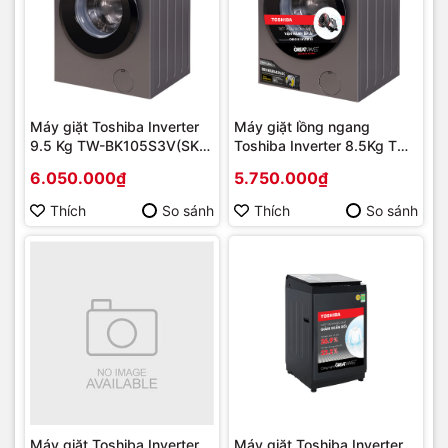
Máy giặt Toshiba Inverter
Máy giặt lồng ngang
9.5 Kg TW-BK105S3V(SK) |
Toshiba Inverter 8.5Kg TW-
Hàng chính hãng
BK95S3V(SK) Mới 2021 |
6.050.000₫
5.750.000₫
Hàng chính hãng
Thích
So sánh
Thích
So sánh
Máy giặt Toshiba Inverter
Máy giặt Toshiba Inverter