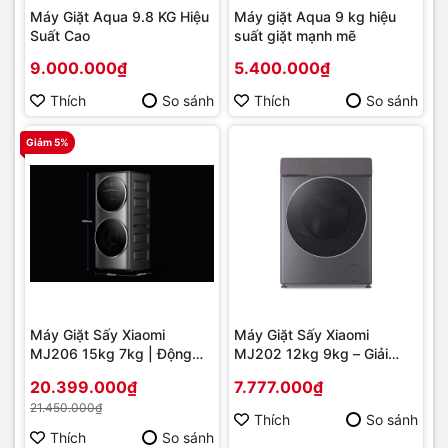
Máy Giặt Aqua 9.8 KG Hiệu
Máy giặt Aqua 9 kg hiệu
Suất Cao
suất giặt mạnh mẽ
9.000.000₫
5.400.000₫
Thích
So sánh
Thích
So sánh
Giảm 5%
Máy Giặt Sấy Xiaomi
Máy Giặt Sấy Xiaomi
MJ206 15kg 7kg | Động
MJ202 12kg 9kg – Giải
Cơ Inverter, Giặt Hơi Nước,
Pháp Giặt Giũ 2 Trong 1
20.399.000₫
7.777.000₫
Kết Nối App | Chính Hãng,
Thông Minh, Động Cơ
21.450.000₫
Giá Tốt
Inverter Tiết Kiệm Điện
Thích
So sánh
Thích
So sánh