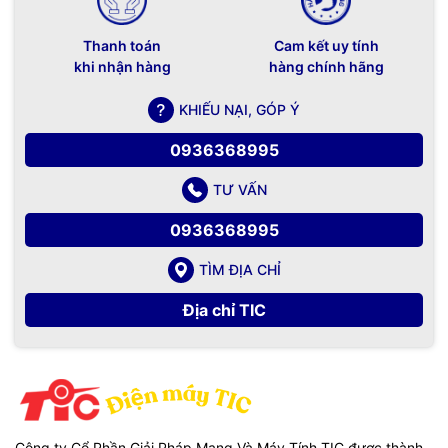
Thanh toán
Cam kết uy tính
khi nhận hàng
hàng chính hãng
KHIẾU NẠI, GÓP Ý
0936368995
TƯ VẤN
0936368995
TÌM ĐỊA CHỈ
Địa chỉ TIC
Công ty Cổ Phần Giải Pháp Mạng Và Máy Tính TIC được thành