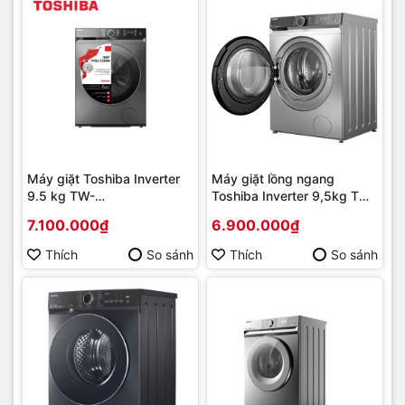
Máy giặt Toshiba Inverter
Máy giặt lồng ngang
9.5 kg TW-
Toshiba Inverter 9,5kg TW-
T23BU105UWV(MG) Mới
BK105G4V(SS) Mới 2021 |
7.100.000₫
6.900.000₫
2025 | Hàng chính hãng
Hàng chính hãng
Thích
So sánh
Thích
So sánh