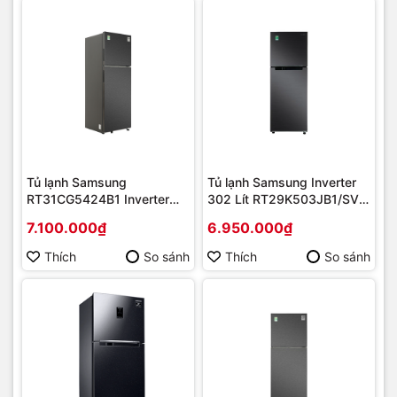
Tủ lạnh Samsung
Tủ lạnh Samsung Inverter
RT31CG5424B1 Inverter
302 Lít RT29K503JB1/SV
305 lít | Hàng chính hãng
MỚI 2022 | Hàng chính
7.100.000₫
6.950.000₫
hãng
Thích
So sánh
Thích
So sánh