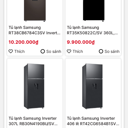
Tủ lạnh Samsung
Tủ lạnh Samsung
RT38CB6784C3SV Inverter
RT35K50822C/SV 360L,
382 lít | Hàng chính hãng
Inverter Mới 2020 | Hàng
10.200.000₫
9.900.000₫
chính hãng
Thích
So sánh
Thích
So sánh
Tủ lạnh Samsung Inverter
Tủ lạnh Samsung Inverter
307L RB30N4190BU/SV
406 lít RT42CG6584B1SV