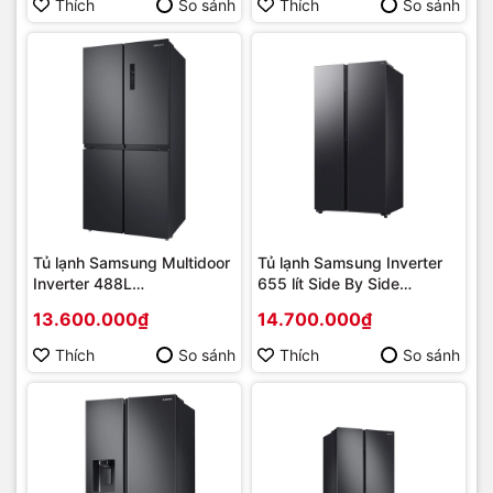
Thích
So sánh
Thích
So sánh
Tủ lạnh Samsung Multidoor
Tủ lạnh Samsung Inverter
Inverter 488L
655 lít Side By Side
RF48A4000B4/SV Mới
RS70F65Q3FSV New 2025
13.600.000₫
14.700.000₫
2021 | Hàng chính hãng
| Hàng chính hãng
Thích
So sánh
Thích
So sánh