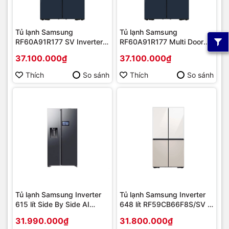
Tủ lạnh Samsung
Tủ lạnh Samsung
RF60A91R177 SV Inverter
RF60A91R177 Multi Door
599 lít | Hàng chính hãng
Bespoke Inverter 599 lít |
37.100.000₫
37.100.000₫
Hàng chính hãng
Thích
So sánh
Thích
So sánh
Tủ lạnh Samsung Inverter
Tủ lạnh Samsung Inverter
615 lít Side By Side AI
648 lít RF59CB66F8S/SV |
Home RS90F65D2FSV New
Hàng chính hãng
31.990.000₫
31.800.000₫
[2025] | Hàng chính hãng