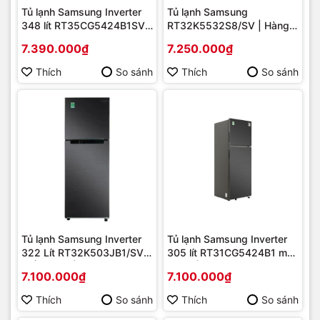
Tủ lạnh Samsung Inverter
Tủ lạnh Samsung
348 lít RT35CG5424B1SV |
RT32K5532S8/SV | Hàng
Hàng chính hãng
chính hãng
7.390.000₫
7.250.000₫
Thích
So sánh
Thích
So sánh
Tủ lạnh Samsung Inverter
Tủ lạnh Samsung Inverter
322 Lít RT32K503JB1/SV
305 lít RT31CG5424B1 mới
MỚI 2022 | Hàng chính
2023 | Hàng chính hãng
7.100.000₫
7.100.000₫
hãng
Thích
So sánh
Thích
So sánh