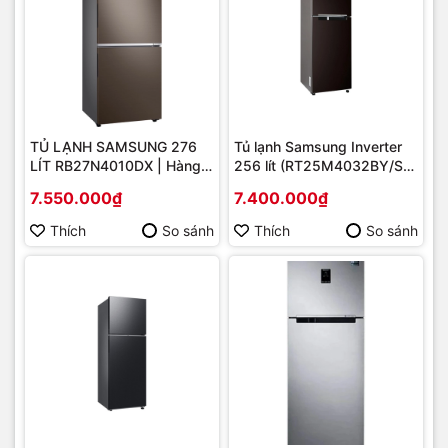
TỦ LẠNH SAMSUNG 276
Tủ lạnh Samsung Inverter
LÍT RB27N4010DX | Hàng
256 lít (RT25M4032BY/SV)
chính hãng
Mới 2020 | Hàng chính
7.550.000₫
7.400.000₫
hãng
Thích
So sánh
Thích
So sánh