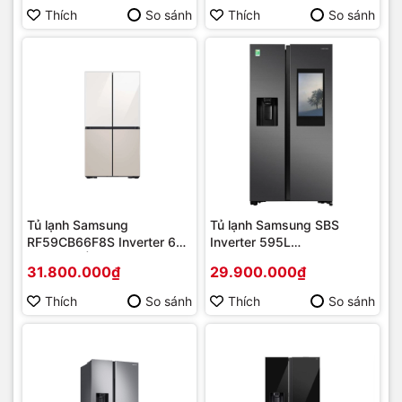
Thích
So sánh
Thích
So sánh
Tủ lạnh Samsung
Tủ lạnh Samsung SBS
RF59CB66F8S Inverter 648
Inverter 595L
lít [2023] | Hàng chính
(RS64T5F01B4/SV) Mới
31.800.000₫
29.900.000₫
hãng
2020 | Hàng chính hãng
Thích
So sánh
Thích
So sánh