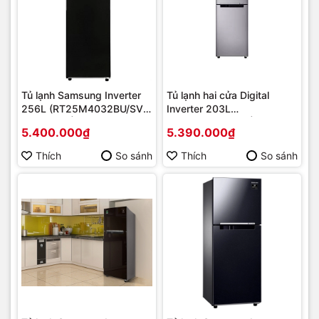
Tủ lạnh Samsung Inverter
Tủ lạnh hai cửa Digital
256L (RT25M4032BU/SV)
Inverter 203L
Mới 2020 | Hàng chính
(RT20HAR8DSA) | Hàng
5.400.000₫
5.390.000₫
hãng
chính hãng
Thích
So sánh
Thích
So sánh