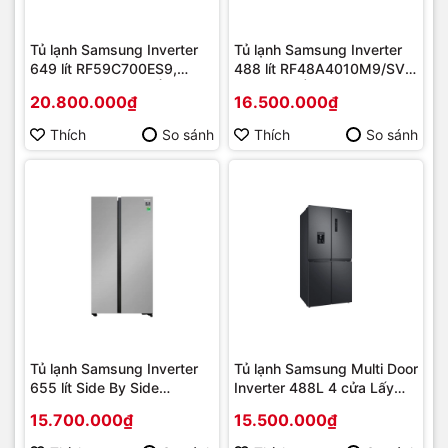
Tủ lạnh Samsung Inverter
Tủ lạnh Samsung Inverter
649 lít RF59C700ES9,
488 lít RF48A4010M9/SV
[RF59C700ES9] MỚI 2023
Mới 2022 | Hàng chính
20.800.000₫
16.500.000₫
| Hàng chính hãng
hãng
Thích
So sánh
Thích
So sánh
Tủ lạnh Samsung Inverter
Tủ lạnh Samsung Multi Door
655 lít Side By Side
Inverter 488L 4 cửa Lấy
RS70F65Q3TSV [2025] |
nước ngoài
15.700.000₫
15.500.000₫
Hàng chính hãng
RF48A4010B4/SV Mới
2021 | Hàng chính hãng