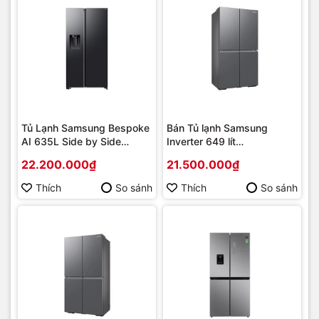
Tủ Lạnh Samsung Bespoke
Bán Tủ lạnh Samsung
AI 635L Side by Side
Inverter 649 lít
RS70F65K2FSV [2025] |
RF59C700ES9/SV Giá Rẻ
22.200.000₫
21.500.000₫
Hàng chính hãng
Nhất | Hàng chính hãng
Thích
So sánh
Thích
So sánh