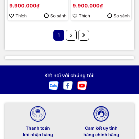
2021 | Hàng chính hãng
MODEL MỚI 2023 | Hàng
9.900.000₫
9.900.000₫
chính hãng
Thích
So sánh
Thích
So sánh
1
2
Kết nối với chúng tôi:
Thanh toán
Cam kết uy tính
khi nhận hàng
hàng chính hãng