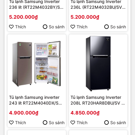
Tủ lạnh Samsung Inverter
Tủ lạnh Samsung Inverter
236 lít (RT22M4032BY/SV)
236L (RT22M4032BU/SV)
Mới 2020 | Hàng chính
Mới 2020 | Hàng chính
5.200.000₫
5.200.000₫
hãng
hãng
Thích
So sánh
Thích
So sánh
Tủ lạnh Samsung inverter
Tủ lạnh Samsung Inverter
243 lít RT22M4040DX/SV |
208L RT20HAR8DBU/SV |
Hàng chính hãng
Hàng chính hãng
4.900.000₫
4.850.000₫
Thích
So sánh
Thích
So sánh