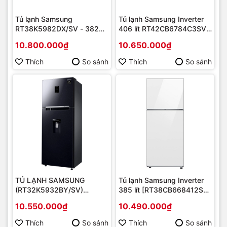
Tủ lạnh Samsung
Tủ lạnh Samsung Inverter
RT38K5982DX/SV - 382
406 lít RT42CB6784C3SV
Lít, Inverter, 2 dàn lạnh độc
MODEL MỚI 2023 | Hàng
10.800.000₫
10.650.000₫
lập | Hàng chính hãng
chính hãng
Thích
So sánh
Thích
So sánh
TỦ LẠNH SAMSUNG
Tủ lạnh Samsung Inverter
(RT32K5932BY/SV)
385 lít [RT38CB668412SV
INVERTER 319 LÍT MODEL
] mới 2023 | Hàng chính
10.550.000₫
10.490.000₫
Mới 2020 | Hàng chính
hãng
hãng
Thích
So sánh
Thích
So sánh