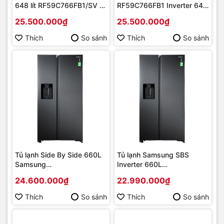
648 lít RF59C766FB1/SV |
RF59C766FB1 Inverter 648
Hàng chính hãng
lít [2023] | Hàng chính
25.500.000₫
25.500.000₫
hãng
Thích
So sánh
Thích
So sánh
Tủ lạnh Side By Side 660L
Tủ lạnh Samsung SBS
Samsung
Inverter 660L
RS64R53012C/SV Inverter
(RS64R5301B4/SV) Mới
24.600.000₫
22.990.000₫
MỚI 2019 | Hàng chính
2020 | Hàng chính hãng
hãng
Thích
So sánh
Thích
So sánh