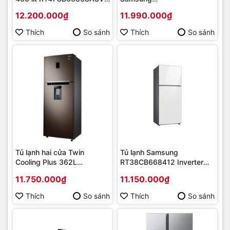
Hàng chính hãng
RS62R5001M9/SV Digital
12.200.000₫
11.990.000₫
Inverter, MODEL MỚI 2019
| Hàng chính hãng
Thích
So sánh
Thích
So sánh
Tủ lạnh hai cửa Twin
Tủ lạnh Samsung
Cooling Plus 362L
RT38CB668412 Inverter
(RT35K5982DX) | Hàng
348L | Hàng chính hãng
11.750.000₫
11.150.000₫
chính hãng
Thích
So sánh
Thích
So sánh