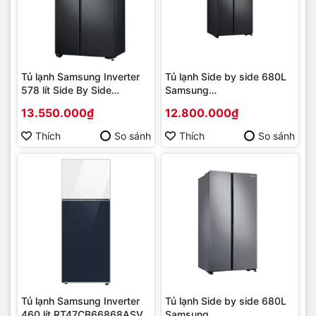
Tủ lạnh Samsung Inverter
Tủ lạnh Side by side 680L
578 lít Side By Side
Samsung
RS57DG410EB4SV | Hàng
RS62R5001B4/SV Digital
13.550.000₫
12.800.000₫
chính hãng
Inverter,MODEL MỚI 2019 |
Hàng chính hãng
Thích
So sánh
Thích
So sánh
Tủ lạnh Samsung Inverter
Tủ lạnh Side by side 680L
460 lít RT47CB66868ASV |
Samsung