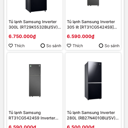
Tủ lạnh Samsung Inverter
Tủ lạnh Samsung Inverter
300L (RT29K5532BU/SV)
305 lít [RT31CG5424S9]
Mới 2020 | Hàng chính
mới 2023 | Hàng chính
6.750.000₫
6.590.000₫
hãng
hãng
Thích
So sánh
Thích
So sánh
Tủ lạnh Samsung
Tủ lạnh Samsung Inverter
RT31CG5424S9 Inverter
280L (RB27N4010BU/SV)
305 lít | Hàng chính hãng
Mới 2020 | Hàng chính
6.590.000₫
6.500.000₫