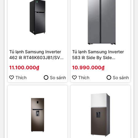
Tủ lạnh Samsung Inverter
Tủ lạnh Samsung Inverter
462 lít RT46K603JB1/SV
583 lít Side By Side
Mới 2022 | Hàng chính
RS57DG400EM9SV Mới
11.100.000₫
10.990.000₫
hãng
2024 | Hàng chính hãng
Thích
So sánh
Thích
So sánh