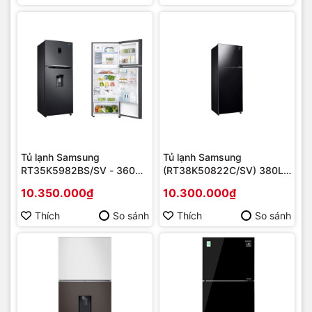
Tủ lạnh Samsung
Tủ lạnh Samsung
RT35K5982BS/SV - 360
(RT38K50822C/SV) 380L,
Lít, Inverter, 2 dàn lạnh độc
Inverter Mới 2020 | Hàng
10.350.000₫
10.300.000₫
lập | Hàng chính hãng
chính hãng
Thích
So sánh
Thích
So sánh