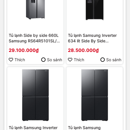
Tủ lạnh Side by side 660L
Tủ lạnh Samsung Inverter
Samsung RS64R5101SL/SV
634 lít Side By Side
Digital Inverter MODEL MỚI
RS80F65J2BSV New
29.100.000₫
28.500.000₫
2019 | Hàng chính hãng
[2025] | Hàng chính hãng
Thích
So sánh
Thích
So sánh
Tủ lạnh Samsung Inverter
Tủ lạnh Samsung