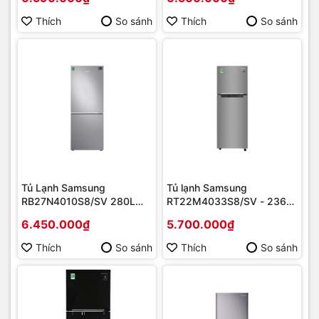
hãng
Thích
So sánh
Thích
So sánh
Tủ Lạnh Samsung
Tủ lạnh Samsung
RB27N4010S8/SV 280L
RT22M4033S8/SV - 236L
Inverter Silver | Hàng chính
Digital Inverter | Hàng chính
6.450.000₫
5.700.000₫
hãng
hãng
Thích
So sánh
Thích
So sánh