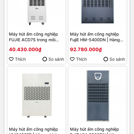
Máy hút ẩm công nghiệp
Máy hút ẩm công nghiệp
FUJIE ACD7S trong môi
FujiE HM-5400DN | Hàng
trường ăn mòn Axit/kiềm |
chính hãng
40.430.000₫
92.780.000₫
Hàng chính hãng
Thích
So sánh
Thích
So sánh
Máy hút ẩm công nghiệp
Máy hút ẩm công nghiệp