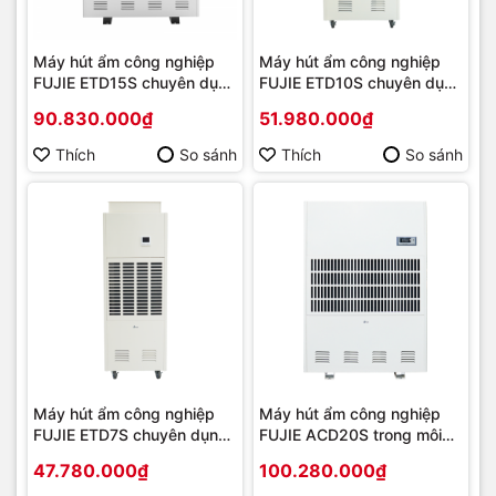
Máy hút ẩm công nghiệp
Máy hút ẩm công nghiệp
FUJIE ETD15S chuyên dụng
FUJIE ETD10S chuyên dụng
cho mục đích sấy | Hàng
cho mục đích sấy | Hàng
90.830.000₫
51.980.000₫
chính hãng
chính hãng
Thích
So sánh
Thích
So sánh
Máy hút ẩm công nghiệp
Máy hút ẩm công nghiệp
FUJIE ETD7S chuyên dụng
FUJIE ACD20S trong môi
cho mục đích sấy | Hàng
trường ăn mòn Axit/kiềm |
47.780.000₫
100.280.000₫
chính hãng
Hàng chính hãng