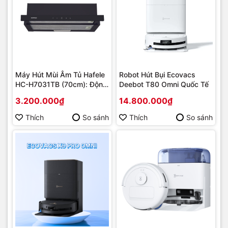
Máy Hút Mùi Âm Tủ Hafele
Robot Hút Bụi Ecovacs
HC-H7031TB (70cm): Động
Deebot T80 Omni Quốc Tế
Cơ BLDC Êm Ái, Hút Sạch
3.200.000₫
14.800.000₫
Mùi Tối Đa
Thích
So sánh
Thích
So sánh