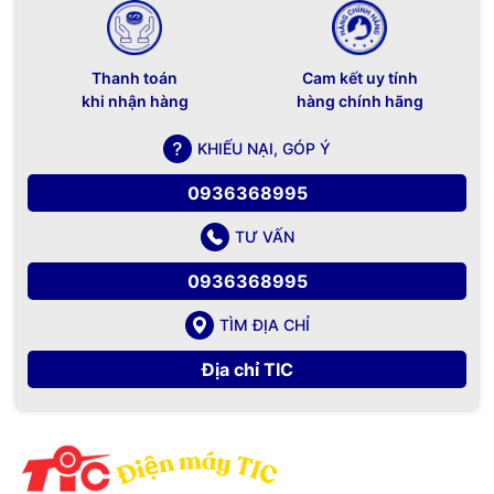
Thanh toán
Cam kết uy tính
khi nhận hàng
hàng chính hãng
KHIẾU NẠI, GÓP Ý
0936368995
TƯ VẤN
0936368995
TÌM ĐỊA CHỈ
Địa chỉ TIC