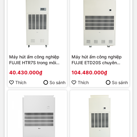
Máy hút ẩm công nghiệp
Máy hút ẩm công nghiệp
FUJIE HTR7S trong môi
FUJIE ETD20S chuyên
trường nhiệt độ cao | Hàng
dụng cho mục đích sấy |
40.430.000₫
104.480.000₫
chính hãng
Hàng chính hãng
Thích
So sánh
Thích
So sánh