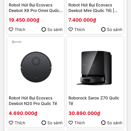
Robot Hút Bụi Ecovacs
Robot Hút Bụi Ecovacs
Deebot X9 Pro Omni Quốc
Deebot Mini (Quốc Tế) |
Tế
Nhỏ Gọn, Giá Rẻ | Hút Lau
19.450.000₫
7.400.000₫
3-trong-1, Chuyên Gia Gầm
Thấp
Thích
So sánh
Thích
So sánh
Robot Hút Bụi Ecovacs
Roborock Saros Z70 Quốc
Deebot N20 Pro Quốc Tế
Tế
4.690.000₫
30.890.000₫
Thích
So sánh
Thích
So sánh