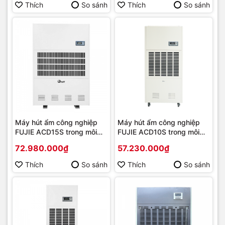
Thích
So sánh
Thích
So sánh
Máy hút ẩm công nghiệp
Máy hút ẩm công nghiệp
FUJIE ACD15S trong môi
FUJIE ACD10S trong môi
trường ăn mòn Axit/kiềm |
trường ăn mòn Axit/kiềm |
72.980.000₫
57.230.000₫
Hàng chính hãng
Hàng chính hãng
Thích
So sánh
Thích
So sánh