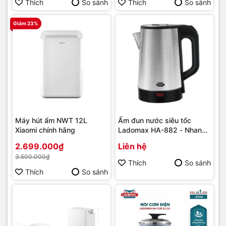
Thích
So sánh
Thích
So sánh
Giảm 23%
Máy hút ẩm NWT 12L
Ấm đun nước siêu tốc
Xiaomi chính hãng
Ladomax HA-882 - Nhanh
chóng và tiện lợi
2.699.000₫
Liên hệ
3.500.000₫
Thích
So sánh
Thích
So sánh