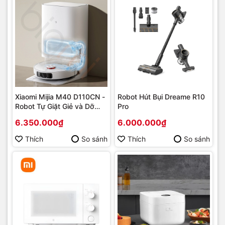
Xiaomi Mijia M40 D110CN -
Robot Hút Bụi Dreame R10
Robot Tự Giặt Giẻ và Dỡ
Pro
Rác - Bản Nội Địa
6.350.000₫
6.000.000₫
Thích
So sánh
Thích
So sánh