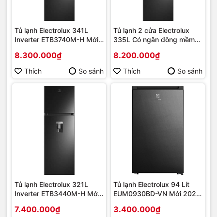
Tủ lạnh Electrolux 341L
Tủ lạnh 2 cửa Electrolux
Inverter ETB3740M-H Mới
335L Có ngăn đông mềm
[2024] | Hàng chính hãng
EBB3742M-H Mới [2024] |
8.300.000₫
8.200.000₫
Hàng chính hãng
Thích
So sánh
Thích
So sánh
Tủ lạnh Electrolux 321L
Tủ lạnh Electrolux 94 Lít
Inverter ETB3440M-H Mới
EUM0930BD-VN Mới 2022
[2024] | Hàng chính hãng
| Hàng chính hãng
7.400.000₫
3.400.000₫