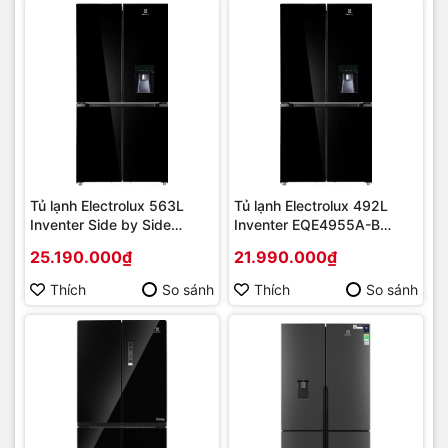
Tủ lạnh Electrolux 563L
Tủ lạnh Electrolux 492L
Inventer Side by Side
Inventer EQE4955A-B
EQE5755A-B [2025] |
[2025] | Hàng chính hãng
25.190.000₫
21.990.000₫
Hàng chính hãng
Thích
So sánh
Thích
So sánh