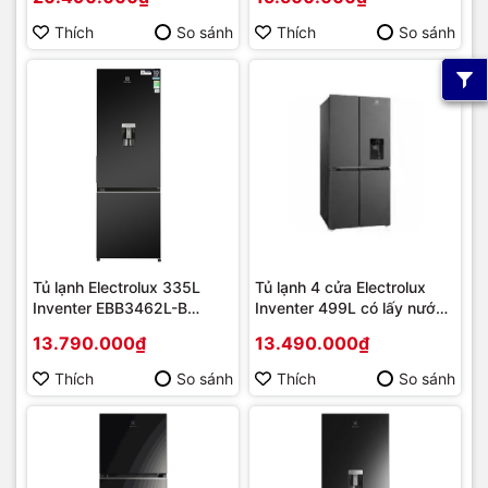
Hàng chính hãng
Thích
So sánh
Thích
So sánh
Tủ lạnh Electrolux 335L
Tủ lạnh 4 cửa Electrolux
Inventer EBB3462L-B
Inventer 499L có lấy nước
[2025] | Hàng chính hãng
ngoài EQE4960A-B Mới
13.790.000₫
13.490.000₫
[2024] | Hàng chính hãng
Thích
So sánh
Thích
So sánh