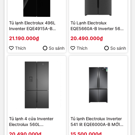
Tủ lạnh Electrolux 496L
Tủ Lạnh Electrolux
Inventer EQE4915A-B
EQE5660A-B Inverter 562
[2025] | Hàng chính hãng
lít 4 cánh [2023] | Hàng
21.190.000₫
20.490.000₫
chính hãng
Thích
So sánh
Thích
So sánh
Tủ lạnh 4 cửa Inventer
Tủ lạnh Electrolux Inverter
Electrolux 560L
541 lít EQE6000A-B MỚI
EQE5660A-B Mới [2024] |
2022 | Hàng chính hãng
20.490.000₫
15.500.000₫