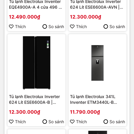
Tủ lạnh Electrolux Inventer
Tủ lạnh Electrolux Inverter
EQE4900A-A 4 cửa 496 Lít
624 Lít ESE6600A-AVN |
Mới [2024] | Hàng chính
Hàng chính hãng
12.490.000₫
12.300.000₫
hãng
Thích
So sánh
Thích
So sánh
Tủ lạnh Electrolux Inverter
Tủ lạnh Electrolux 341L
624 Lít ESE6600A-B |
Inventer ETM3440L-B
Hàng chính hãng
[2025] | Hàng chính hãng
12.300.000₫
11.790.000₫
Thích
So sánh
Thích
So sánh