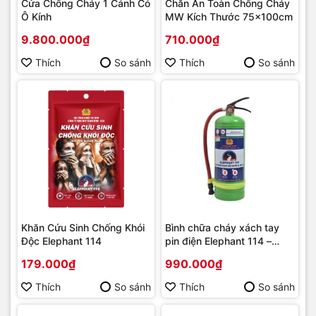
Cửa Chống Cháy 1 Cánh Có
Chăn An Toàn Chống Cháy
Ô Kính
MW Kích Thước 75x100cm
9.800.000₫
710.000₫
Thích
So sánh
Thích
So sánh
Khăn Cứu Sinh Chống Khói
Bình chữa cháy xách tay
Độc Elephant 114
pin điện Elephant 114 –
3L/4L
179.000₫
990.000₫
Thích
So sánh
Thích
So sánh