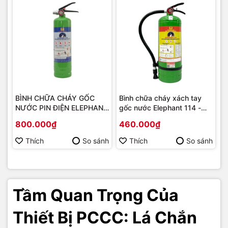
BÌNH CHỮA CHÁY GỐC
Bình chữa cháy xách tay
NƯỚC PIN ĐIỆN ELEPHANT
gốc nước Elephant 114 -
114 - 1L Vỏ INOX/Vỏ thép
3L/4L/6L
800.000₫
460.000₫
Thích
So sánh
Thích
So sánh
Tầm Quan Trọng Của
Thiết Bị PCCC: Lá Chắn