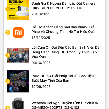
Đánh Giá & Hướng Dẫn Lắp Đặt Camera
HIKVISION DS-2CD1T21G2-LIU
1
28/10/2025
Hỗ Trợ Khách Hàng Sau Bão Bualoi: Giải
Pháp và Chương Trình Hỗ Trợ Hiệu Quả
2
13/10/2025
Lời Cảm Ơn Gửi Đến Các Bạn Sinh Viên Đã
Đồng Hành Cùng TIC Trong Kỳ Thực Tập
3
Vừa Qua
03/10/2025
RAM OCPC: Giải Pháp Tối Ưu Cho Hiệu
Suất Máy Tính Của Bạn
4
19/09/2025
Webcam Hội Nghị Truyền Hình HIKVISION
DS-MEGO-202PTZ (DS-U102)
5