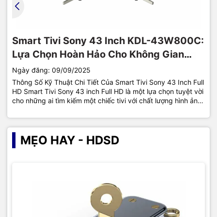
Ngày Phụ Nữ Việt Nam 20/10: Tri ân và
Đại hội chi bộ Công ty Cổ Phần Giải Pháp
Cuộc Họp Tháng 11: Tăng Cường Xúc
Smart Tivi Sony 43 Inch KDL-43W800C:
Tôn vinh những "bông hồng thép" của
Mạng và Máy Tính TIC lần đầu tiên
Tiến Thương Mại và Hợp Tác Bền Vững
Lựa Chọn Hoàn Hảo Cho Không Gian
đất nước
Nhỏ
Ngày đăng: 09/09/2025
Thông Số Kỹ Thuật Chi Tiết Của Smart Tivi Sony 43 Inch Full
HD Smart Tivi Sony 43 inch Full HD là một lựa chọn tuyệt vời
cho những ai tìm kiếm một chiếc tivi với chất lượng hình ảnh
tốt, âm thanh sống động và nhiều tính năng thông minh....
MẸO HAY - HDSD