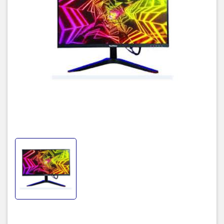
FeuVision
tự hào là thành viên của đại gia đình Dahua Technology,
tập đoàn công nghệ hàng đầu với hơn 20 năm kinh nghiệm trong
lĩnh vực CCTV và ICT. Thừa hưởng những tinh hoa công nghệ và
quy trình sản xuất nghiêm ngặt từ Dahua, FeuVision mang đến
những sản phẩm màn hình LCD/LED chất lượng vượt trội, đáp ứng
mọi nhu cầu hiển thị của bạn.
Đặc Tính Nổi Bật Của Màn Hình
FeuVision
Màn hình FeuVision không chỉ là một thiết bị hiển thị, mà còn là một
tác phẩm nghệ thuật kết hợp giữa công nghệ và thiết kế. Dưới đây
là những đặc tính nổi bật giúp FeuVision chinh phục trái tim của
người dùng:
Độ Phân Giải Full HD
Độ phân giải Full HD 1920x1080p mang đến hình ảnh sắc nét,
sống động và chân thực đến từng chi tiết. Bạn sẽ được đắm chìm
trong thế giới giải trí và làm việc đầy màu sắc.