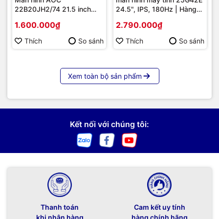
22B20JH2/74 21.5 inch
24.5", IPS, 180Hz | Hàng
Full HD IPS 100Hz 1ms –
chính hãng
1.600.000₫
2.790.000₫
Hình ảnh Sắc Nét, Chuyển
Động Mượt Mà
Thích
So sánh
Thích
So sánh
Xem toàn bộ sản phẩm
Kết nối với chúng tôi:
Thanh toán
Cam kết uy tính
khi nhận hàng
hàng chính hãng