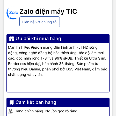
sắc hay độ tương phản.
Zalo điện máy TIC
Gam Màu Rộng, Bao Phủ 99% sRGB
Liên hệ với chúng tôi
Gam màu rộng, bao phủ 99% sRGB mang đến màu sắc trung thực,
sống động, đáp ứng nhu cầu của các nhà thiết kế, nhiếp ảnh gia
và những người yêu thích sự hoàn hảo về màu sắc.
Ưu đãi khi mua hàng
Thông Số Kỹ Thuật Chi Tiết
Màn hình
FeuVision
mang đến hình ảnh Full HD sống
động, công nghệ đồng bộ hóa thích ứng, tốc độ làm mới
Tấm nền: VA
cao, góc nhìn rộng 178° và 99% sRGB. Thiết kế Ultra Slim,
Độ phân giải tối ưu: 1920×1080@75Hz
Borderless hiện đại, bảo hành 36 tháng. Sản phẩm từ
Đèn nền: LED
thương hiệu Dahua, phân phối bởi DSS Việt Nam, đảm bảo
Góc nhìn: 178°H/178°V
chất lượng và uy tín.
Cổng kết nối: VGA, HDMI
Thiết kế: Ultra Slim, Borderless, điều chỉnh nghiêng trước sau
-5°~15°, hỗ trợ VESA 75x75mm
Phụ kiện: Adapter nguồn DC, cáp HDMI
Thiết Kế Ultra Slim, Borderless
Cam kết bán hàng
Màn hình
FeuVision
sở hữu thiết kế Ultra Slim (siêu mỏng) và
Hàng chính hãng. Nguồn gốc rõ ràng
Borderless (không viền), mang đến vẻ đẹp hiện đại, tinh tế cho