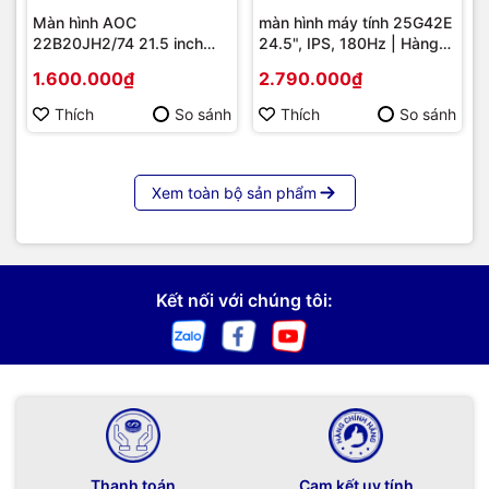
Màn hình AOC
màn hình máy tính 25G42E
22B20JH2/74 21.5 inch
24.5", IPS, 180Hz | Hàng
Full HD IPS 100Hz 1ms –
chính hãng
1.600.000₫
2.790.000₫
Hình ảnh Sắc Nét, Chuyển
Động Mượt Mà
Thích
So sánh
Thích
So sánh
Xem toàn bộ sản phẩm
Kết nối với chúng tôi:
Thanh toán
Cam kết uy tính