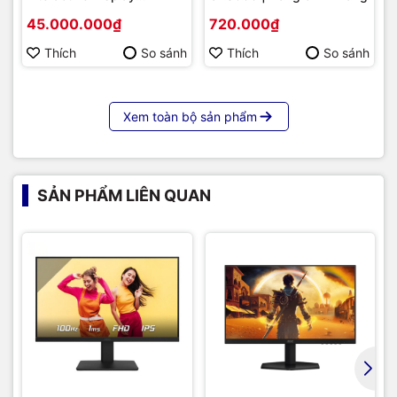
Hikvision DS-D5B86RB/FL
45.000.000₫
720.000₫
86 | Cấu hình cao cấp |
Hàng chính hãng
Thích
So sánh
Thích
So sánh
Xem toàn bộ sản phẩm
SẢN PHẨM LIÊN QUAN