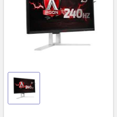
Độ tương phản
1000:1
Thời gian đáp
1ms (GtG)
ứng
Góc nhìn
170°(H)/160°(V)
(Ngang/Dọc)
D-Sub: 30k-83KHz (H) / 50-76Hz (V)
Tần số quét
DVI/HDMI 1.4: 30k-160kHz (H) / 50-146Hz (V)
HDMI 2.0/DP: 30k-275kHz (H) / 48-240Hz (V)
Độ phân giải
1920 x 1080 @240Hz
Màu hiển thị
16.7 Million
Tín hiệu kết nối
Analog, Dual-Link DVI, HDMI 2.0, HDMI 1.4
vào
(MHL) & DP
Power supply
20VDC- 4.5A