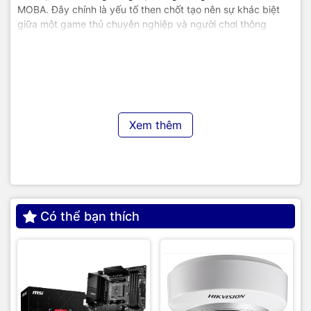
MOBA. Đây chính là yếu tố then chốt tạo nên sự khác biệt
giữa một game thủ chuyên nghiệp và người chơi thông
thường.
Điển hình, tại giải đấu DotA Thượng Hải năm 2016 do Valve
tổ chức, các tuyển thủ đã phàn nàn về việc màn hình chỉ đạt
tần số quét 60Hz. Ngay lập tức, nhà tài trợ đã thay thế
bằng màn hình 240Hz để đảm bảo giải đấu diễn ra suôn sẻ.
Xem thêm
Phần mềm cho phép bạn dễ dàng điều chỉnh các thiết lập
OSD trực tiếp bằng chuột máy tính.
Agon mang đến công nghệ Low Blue Light tiên tiến, bảo vệ
đôi mắt của bạn một cách tối ưu.
Có thể bạn thích
Đa số màn hình LED sử dụng PWM (Pulse Width Modulation)
để điều chỉnh độ sáng, gây ra các thay đổi điện xung có thể
dẫn đến khó chịu, đau đầu và mỏi mắt, đặc biệt trong môi
trường ánh sáng yếu. Công nghệ Flicker Free loại bỏ hiện
tượng nhấp nháy trong đèn nền, mang lại trải nghiệm xem
thoải mái hơn.