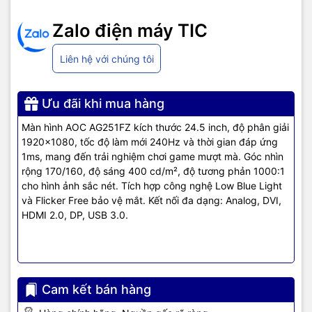
Trọng lượng
Weight 6.5 kg wo/packaging; 8.5 kg
(tịnh/ tổng)
w/packaging
Zalo điện máy TIC
Liên hệ với chúng tôi
Thông tin sản phẩm
Màn hình tiêu chuẩn thường có tần số quét 60Hz, có thể gây mờ
Ưu đãi khi mua hàng
hình ảnh khi chơi các game hành động tốc độ cao.
Màn hình AOC AG251FZ kích thước 24.5 inch, độ phân giải
Tần số quét 240Hz siêu nhanh, kết hợp cùng thời gian phản hồi
1920x1080, tốc độ làm mới 240Hz và thời gian đáp ứng
1ms, mang đến hình ảnh hiển thị nhanh chóng và cực kỳ sắc nét.
1ms, mang đến trải nghiệm chơi game mượt mà. Góc nhìn
rộng 170/160, độ sáng 400 cd/m², độ tương phản 1000:1
Nhiều game thủ cho rằng màn hình 240Hz chỉ thực sự hữu ích khi
cho hình ảnh sắc nét. Tích hợp công nghệ Low Blue Light
chơi các tựa game FPS.
và Flicker Free bảo vệ mắt. Kết nối đa dạng: Analog, DVI,
HDMI 2.0, DP, USB 3.0.
Tuy nhiên, tần số quét 240Hz không chỉ làm cho hình ảnh mượt mà
hơn trong các trò FPS, mà còn giảm thiểu độ trễ khi bạn nhấp
chuột và thực hiện các thao tác trên màn hình. Các chuyển động
này trở nên rõ ràng và sắc nét hơn bao giờ hết. So với màn hình
60Hz, độ chính xác và độ nhạy của các chuyển động trên màn
Cam kết bán hàng
hình 240Hz được cải thiện đáng kể. Bạn sẽ dễ dàng nhận thấy sự
khác biệt này khi tham gia vào các trận chiến cùng đồng đội trong