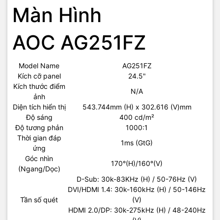
Màn Hình
Tính năng giảm độ trễ giúp hạn chế tình trạng tín hiệu đầu vào bị
chậm (từ bàn phím, chuột,...) và đảm bảo hình ảnh luôn mượt mà
trong suốt quá trình chơi game, không còn hiện tượng giật hình.
AOC AG251FZ
Kết nối màn hình AOC rất dễ dàng khi chơi game. Dòng màn hình
Model Name
AG251FZ
AG251FZ không chỉ được trang bị cổng input bên ngoài, mà còn
Kích cỡ panel
24.5"
có thêm cổng USB 3.0 và cổng sạc thiết bị, giúp bạn dễ dàng sạc
Kích thước điểm
N/A
thiết bị di động hoặc truyền dữ liệu mà không bị gián đoạn khi
ảnh
đang tập trung vào trò chơi.
Diện tích hiển thị
543.744mm (H) x 302.616 (V)mm
Chân đế màn hình cho phép bạn điều chỉnh chiều cao và góc nhìn,
Độ sáng
400 cd/m²
tạo sự thoải mái tối đa. Vị trí màn hình, vị trí ghế ngồi, chiều cao và
Độ tương phản
1000:1
góc nhìn phù hợp sẽ mang đến trải nghiệm thoải mái nhất.
Thời gian đáp
1ms (GtG)
ứng
Góc nhìn
170°(H)/160°(V)
(Ngang/Dọc)
D-Sub: 30k-83KHz (H) / 50-76Hz (V)
DVI/HDMI 1.4: 30k-160kHz (H) / 50-146Hz
Tần số quét
(V)
HDMI 2.0/DP: 30k-275kHz (H) / 48-240Hz