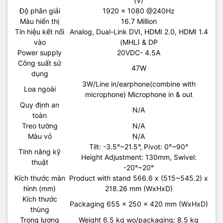
(V)
Độ phân giải
1920 x 1080 @240Hz
Màu hiển thị
16.7 Million
Tín hiệu kết nối
Analog, Dual-Link DVI, HDMI 2.0, HDMI 1.4
vào
(MHL) & DP
Power supply
20VDC- 4.5A
Công suất sử
47W
dụng
3W/Line in/earphone(combine with
Loa ngoài
microphone) Microphone in & out
Quy định an
N/A
toàn
Treo tường
N/A
Màu vỏ
N/A
Tilt: -3.5°~21.5°, Pivot: 0°~90°
Tính năng kỹ
Height Adjustment: 130mm, Swivel:
thuật
-20°~20°
Kích thước màn
Product with stand 566.6 x (515~545.2) x
hình (mm)
218.26 mm (WxHxD)
Kích thước
Packaging 655 x 250 x 420 mm (WxHxD)
thùng
Trọng lượng
Weight 6.5 kg wo/packaging; 8.5 kg