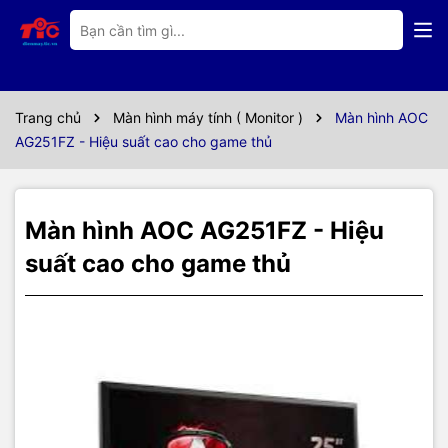
Thông số kỹ thuật
Thông số kỹ thuật
Trang chủ
Màn hình máy tính ( Monitor )
Màn hình AOC
Màn Hình
AG251FZ - Hiệu suất cao cho game thủ
AOC AG251FZ
Màn hình AOC AG251FZ - Hiệu
suất cao cho game thủ
Model Name
AG251FZ
Kích cỡ panel
24.5"
Kích thước điểm
N/A
ảnh
Diện tích hiển thị
543.744mm (H) x 302.616 (V)mm
Độ sáng
400 cd/m²