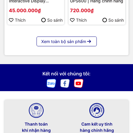
Interactive Display
UPS600 | Hàng chính hãng
Hikvision DS-D5B86RB/FL
45.000.000₫
720.000₫
86 | Cấu hình cao cấp |
Hàng chính hãng
Thích
So sánh
Thích
So sánh
Xem toàn bộ sản phẩm
Kết nối với chúng tôi:
Thanh toán
Cam kết uy tính
khi nhận hàng
hàng chính hãng