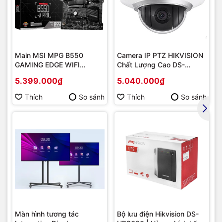
Main MSI MPG B550
Camera IP PTZ HIKVISION
GAMING EDGE WIFI
Chất Lượng Cao DS-
(Chipset AMD B550/
2DE2202-DE3
5.399.000₫
5.040.000₫
Socket AM4/ VGA
onboard)
Thích
So sánh
Thích
So sánh
Màn hình tương tác
Bộ lưu điện Hikvision DS-