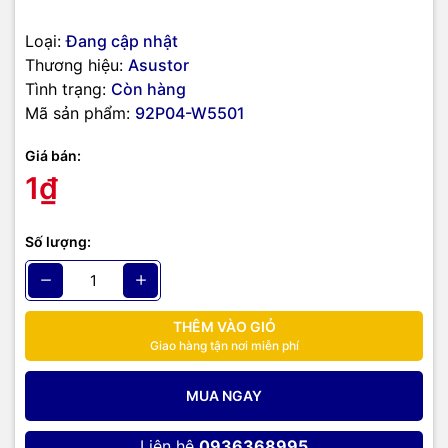
Loại:
Đang cập nhật
Thương hiệu:
Asustor
Tình trạng:
Còn hàng
Mã sản phẩm:
92P04-W5501
Giá bán:
1₫
Số lượng:
THÊM VÀO GIỎ
Giao hàng tận nơi miễn phí
MUA NGAY
Liên hệ
0936368995