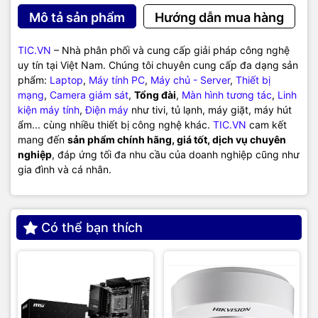
Mô tả sản phẩm
Hướng dẫn mua hàng
TIC.VN
– Nhà phân phối và cung cấp giải pháp công nghệ
uy tín tại Việt Nam. Chúng tôi chuyên cung cấp đa dạng sản
phẩm:
Laptop
,
Máy tính PC
,
Máy chủ - Server
,
Thiết bị
mạng
,
Camera giám sát
,
Tổng đài
,
Màn hình tương tác
,
Linh
kiện máy tính
,
Điện máy
như tivi, tủ lạnh, máy giặt, máy hút
ẩm... cùng nhiều thiết bị công nghệ khác.
TIC.VN
cam kết
mang đến
sản phẩm chính hãng, giá tốt, dịch vụ chuyên
nghiệp
, đáp ứng tối đa nhu cầu của doanh nghiệp cũng như
gia đình và cá nhân.
Có thể bạn thích