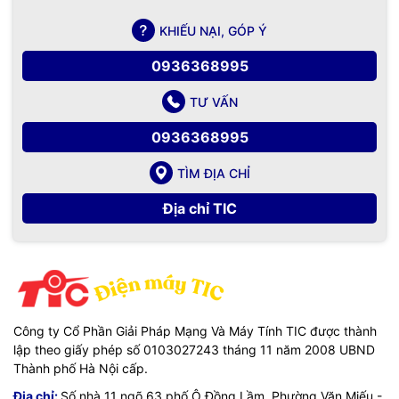
KHIẾU NẠI, GÓP Ý
0936368995
TƯ VẤN
0936368995
TÌM ĐỊA CHỈ
Địa chỉ TIC
Công ty Cổ Phần Giải Pháp Mạng Và Máy Tính TIC được thành
lập theo giấy phép số 0103027243 tháng 11 năm 2008 UBND
Thành phố Hà Nội cấp.
Địa chỉ:
Số nhà 11 ngõ 63 phố Ô Đồng Lầm, Phường Văn Miếu -