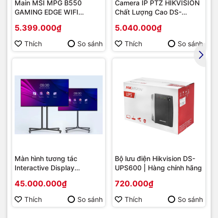
Main MSI MPG B550
Camera IP PTZ HIKVISION
GAMING EDGE WIFI
Chất Lượng Cao DS-
(Chipset AMD B550/
2DE2202-DE3
5.399.000₫
5.040.000₫
Socket AM4/ VGA
onboard)
Thích
So sánh
Thích
So sánh
Màn hình tương tác
Bộ lưu điện Hikvision DS-
Interactive Display
UPS600 | Hàng chính hãng
Hikvision DS-D5B86RB/FL
45.000.000₫
720.000₫
86 | Cấu hình cao cấp |
Hàng chính hãng
Thích
So sánh
Thích
So sánh