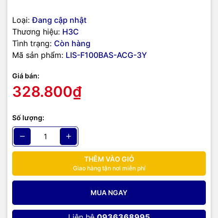
Loại:
Đang cập nhật
Thương hiệu:
H3C
Tình trạng:
Còn hàng
Mã sản phẩm:
LIS-F100BAS-ACG-3Y
Giá bán:
328.800₫
Số lượng:
THÊM VÀO GIỎ
Giao hàng tận nơi miễn phí
MUA NGAY
Liên hệ
0936368995