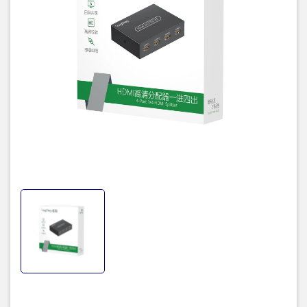
Hỗ trợ các định dạng âm thanh cao cấp như DTS-HD, Dolby
TrueHD, LPCM 7.1, DTS, Dolby-AC3, DSD.
Chất liệu vỏ:
Thường làm từ kim loại hoặc nhựa chất lượng cao để
đảm bảo độ bền và khả năng tản nhiệt tốt.
Nguồn điện:
Adapter nguồn đi kèm, thường là 5V hoặc 12V.
Tính năng khác:
Plug and Play, không cần cài đặt phần mềm.
Hỗ trợ cáp HDMI dài lên đến 15m ở đầu vào và đầu ra mà không
làm suy giảm chất lượng tín hiệu.
Kích thước:
Nhỏ gọn, dễ dàng lắp đặt và sử dụng.
Khả năng tương thích:
Tương thích với hầu hết các thiết bị HDMI
như máy tính, laptop, đầu phát Blu-ray, máy chơi game, TV, máy
chiếu.
Giới Thiệu Thương Hiệu
VegGieg