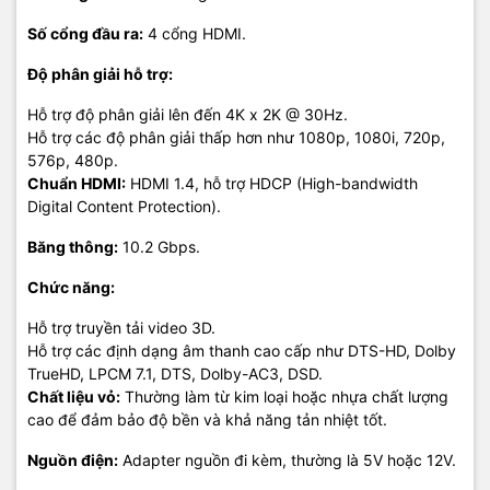
Đánh Giá và Phản Hồi Từ
Số cổng đầu ra:
4 cổng HDMI.
Khách Hàng
Độ phân giải hỗ trợ:
VegGieg nhận được nhiều đánh giá tích cực từ khách hàng về
Hỗ trợ độ phân giải lên đến 4K x 2K @ 30Hz.
chất lượng và độ bền của sản phẩm. Khách hàng đánh giá cao
Hỗ trợ các độ phân giải thấp hơn như 1080p, 1080i, 720p,
sự đa dạng và hiệu suất ổn định của các loại giắc chuyển đổi và
576p, 480p.
dây cáp, cũng như dịch vụ hỗ trợ tận tình từ thương hiệu.
Chuẩn HDMI:
HDMI 1.4, hỗ trợ HDCP (High-bandwidth
Digital Content Protection).
Kết Luận
Băng thông:
10.2 Gbps.
VegGieg là lựa chọn hàng đầu cho các giải pháp kết nối và
Chức năng:
truyền tải dữ liệu. Với cam kết về chất lượng, độ tin cậy và đa
dạng sản phẩm, VegGieg không chỉ đáp ứng nhu cầu của người
Hỗ trợ truyền tải video 3D.
tiêu dùng mà còn mang lại trải nghiệm kết nối hoàn hảo và bền
Hỗ trợ các định dạng âm thanh cao cấp như DTS-HD, Dolby
vững.
TrueHD, LPCM 7.1, DTS, Dolby-AC3, DSD.
Chất liệu vỏ:
Thường làm từ kim loại hoặc nhựa chất lượng
cao để đảm bảo độ bền và khả năng tản nhiệt tốt.
Nguồn điện:
Adapter nguồn đi kèm, thường là 5V hoặc 12V.
Thông Tin Liên Hệ: