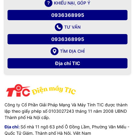
KHIẾU NẠI, GÓP Ý
Điện thoại: 0976115555
0936368995
Email: sales@tic.vn
TƯ VẤN
Website:
https://tic.vn/
0936368995
TÌM ĐỊA CHỈ
VegGieg - Kết nối mạnh mẽ, truyền tải hoàn hảo.
Địa chỉ TIC
TIC.VN
– Nhà phân phối và cung cấp giải pháp công nghệ
uy tín tại Việt Nam. Chúng tôi chuyên cung cấp đa dạng sản
phẩm:
Laptop
,
Máy tính PC
,
Máy chủ - Server
,
Thiết bị
mạng
,
Camera giám sát
,
Tổng đài
,
Màn hình tương tác
,
Linh
kiện máy tính
,
Điện máy
như tivi, tủ lạnh, máy giặt, máy hút
ẩm... cùng nhiều thiết bị công nghệ khác.
TIC.VN
cam kết
mang đến
sản phẩm chính hãng, giá tốt, dịch vụ chuyên
Công ty Cổ Phần Giải Pháp Mạng Và Máy Tính TIC được thành
nghiệp
, đáp ứng tối đa nhu cầu của doanh nghiệp cũng như
lập theo giấy phép số 0103027243 tháng 11 năm 2008 UBND
gia đình và cá nhân.
Thành phố Hà Nội cấp.
Địa chỉ:
Số nhà 11 ngõ 63 phố Ô Đồng Lầm, Phường Văn Miếu -
Quốc Tử Giám, Thành phố Hà Nội, Việt Nam