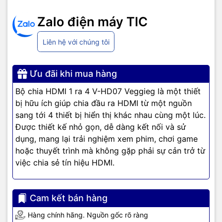
đáp ứng mọi nhu cầu kết nối của người dùng từ gia đình đến
Zalo điện máy TIC
doanh nghiệp.
Sản Phẩm Chủ Lực
Liên hệ với chúng tôi
Giắc Chuyển Đổi
Ưu đãi khi mua hàng
VegGieg cung cấp các loại giắc chuyển đổi đa dạng, từ giắc
Bộ chia HDMI 1 ra 4 V-HD07 Veggieg là một thiết
chuyển HDMI, USB, VGA, đến giắc chuyển âm thanh và nhiều loại
bị hữu ích giúp chia đầu ra HDMI từ một nguồn
giắc chuyển khác. Những sản phẩm này giúp kết nối dễ dàng
sang tới 4 thiết bị hiển thị khác nhau cùng một lúc.
giữa các thiết bị, mang lại trải nghiệm liền mạch cho người dùng.
Được thiết kế nhỏ gọn, dễ dàng kết nối và sử
Dây Cáp
dụng, mang lại trải nghiệm xem phim, chơi game
hoặc thuyết trình mà không gặp phải sự cản trở từ
VegGieg nổi tiếng với các loại dây cáp chất lượng cao như cáp
việc chia sẻ tín hiệu HDMI.
HDMI, cáp USB, cáp mạng, và cáp âm thanh. Mỗi sản phẩm đều
được thiết kế với tiêu chuẩn cao, đảm bảo khả năng truyền tải dữ
liệu nhanh chóng và ổn định.
Cam kết bán hàng
Cáp HDMI
Hàng chính hãng. Nguồn gốc rõ ràng