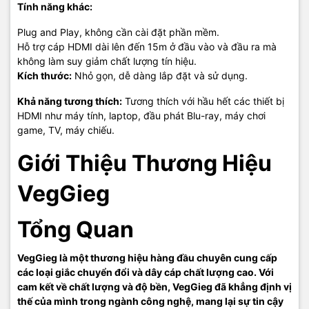
Tính năng khác:
Địa chỉ: Số 158, ngõ 192 Phố Lê Trọng Tấn, Quận Hoàng Mai Hà
Nội
Plug and Play, không cần cài đặt phần mềm.
Hỗ trợ cáp HDMI dài lên đến 15m ở đầu vào và đầu ra mà
Điện thoại: 0976115555
không làm suy giảm chất lượng tín hiệu.
Kích thước:
Nhỏ gọn, dễ dàng lắp đặt và sử dụng.
Email: sales@tic.vn
Khả năng tương thích:
Tương thích với hầu hết các thiết bị
Website:
https://tic.vn/
HDMI như máy tính, laptop, đầu phát Blu-ray, máy chơi
game, TV, máy chiếu.
VegGieg - Kết nối mạnh mẽ, truyền tải hoàn hảo.
Giới Thiệu Thương Hiệu
TIC.VN
– Nhà phân phối và cung cấp giải pháp công nghệ uy tín
VegGieg
tại Việt Nam. Chúng tôi chuyên cung cấp đa dạng sản phẩm:
Laptop
,
Máy tính PC
,
Máy chủ - Server
,
Thiết bị mạng
,
Camera
Tổng Quan
giám sát
,
Tổng đài
,
Màn hình tương tác
,
Linh kiện máy tính
,
Điện
máy
như tivi, tủ lạnh, máy giặt, máy hút ẩm... cùng nhiều thiết bị
công nghệ khác.
TIC.VN
cam kết mang đến
sản phẩm chính
VegGieg là một thương hiệu hàng đầu chuyên cung cấp
hãng, giá tốt, dịch vụ chuyên nghiệp
, đáp ứng tối đa nhu cầu của
các loại giắc chuyển đổi và dây cáp chất lượng cao. Với
doanh nghiệp cũng như gia đình và cá nhân.
cam kết về chất lượng và độ bền, VegGieg đã khẳng định vị
thế của mình trong ngành công nghệ, mang lại sự tin cậy