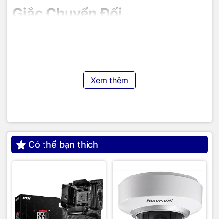
Giắc Chuyển Đổi
VegGieg cung cấp các loại giắc chuyển đổi đa dạng, từ
giắc chuyển HDMI, USB, VGA, đến giắc chuyển âm thanh
và nhiều loại giắc chuyển khác. Những sản phẩm này giúp
kết nối dễ dàng giữa các thiết bị, mang lại trải nghiệm liền
mạch cho người dùng.
Xem thêm
Dây Cáp
VegGieg nổi tiếng với các loại dây cáp chất lượng cao như
cáp HDMI, cáp USB, cáp mạng, và cáp âm thanh. Mỗi sản
phẩm đều được thiết kế với tiêu chuẩn cao, đảm bảo khả
Có thể bạn thích
năng truyền tải dữ liệu nhanh chóng và ổn định.
Cáp HDMI
Cáp HDMI của VegGieg hỗ trợ độ phân giải cao, bao gồm
cả 4K và 8K, mang lại hình ảnh sắc nét và âm thanh trung
thực. Đây là lựa chọn hoàn hảo cho các thiết bị giải trí gia
đình và văn phòng.