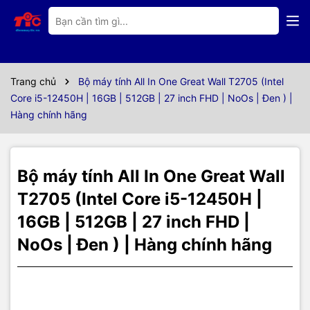
Thông số kỹ thuật
Thông số kĩ thuật:
Trang chủ
Bộ máy tính All In One Great Wall T2705 (Intel
Bảo hành
24 tháng
Core i5-12450H | 16GB | 512GB | 27 inch FHD | NoOs | Đen ) |
Hàng chính hãng
Bộ xử lý
Intel Core i5-12450H (12MB Cache, up to 4.4 GHz,
(CPU)
8 cores)
Bộ nhớ
16GB DDR4
Bộ máy tính All In One Great Wall
RAM
T2705 (Intel Core i5-12450H |
Ổ cứng
NVME PCIe 3.0 512GB
16GB | 512GB | 27 inch FHD |
Kết nối
10M/100M/1000M RJ45 Ethernet, 2.4/5G Wireless,
NoOs | Đen ) | Hàng chính hãng
mạng
Bluetooth 4.0
Bàn phím &
Không dây (đi kèm)
Chuột