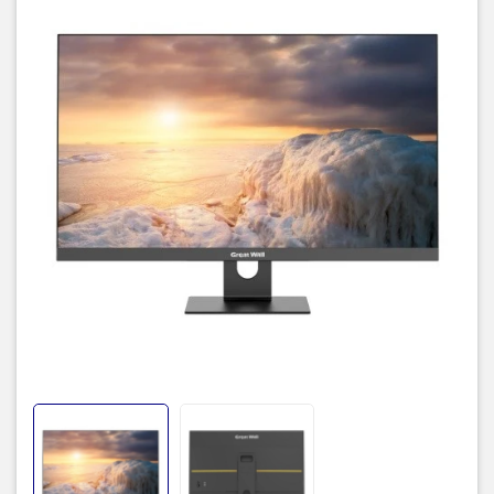
Card đồ
Intel Core UHD Graphics
họa
27 inch LED, đèn nền LED lọc ánh sáng xanh, góc
Màn hình
nhìn rộng, tỷ lệ 16:9, độ phân giải 1920x1080
(FHD), 16.7 triệu màu
Âm thanh
Loa stereo kép tích hợp
Cổng kết
Mặt trước:
2 x USB;
Mặt sau:
1 x HDMI, 1 x VGA, 4
nối (I/O)
x USB, 1 x LAN (RJ45), 2 x Audio
Hệ thống
Nhiều ống dẫn nhiệt & Quạt PWM
làm mát
Adapter
19V 6.32A
Màu sắc
Đen
Hệ điều
No OS (chưa cài đặt)
hành