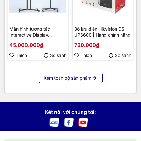
Màn hình tương tác
Bộ lưu điện Hikvision DS-
Interactive Display
UPS600 | Hàng chính hãng
Hikvision DS-D5B86RB/FL
45.000.000₫
720.000₫
86 | Cấu hình cao cấp |
Hàng chính hãng
Thích
So sánh
Thích
So sánh
Xem toàn bộ sản phẩm
Kết nối với chúng tôi: