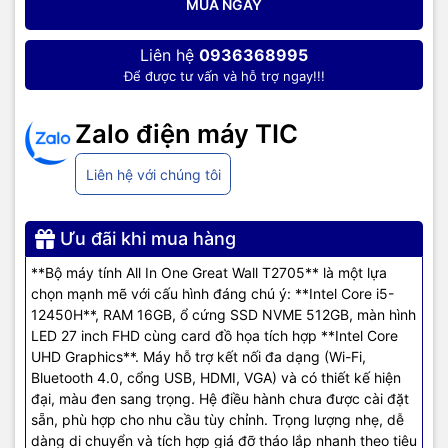
MUA NGAY
hợp phần cứng mạnh mẽ trong một thân máy gọn gàng, sản phẩm
giúp tiết kiệm diện tích mà vẫn đảm bảo hiệu năng ổn định.
Liên hệ
0936368995
Để được tư vấn và hỗ trợ ngay!!!
⚙️ Thông số kỹ thuật:
Zalo điện máy TIC
Vi xử lý
: Intel Core i5-12450H (8 nhân, 12 luồng)
RAM
: 16GB DDR4
Liên hệ với chúng tôi
Ổ cứng
: 512GB SSD
Ưu đãi khi mua hàng
Màn hình
: 27 inch, độ phân giải Full HD
**Bộ máy tính All In One Great Wall T2705** là một lựa
Hệ điều hành
: Không cài sẵn (No OS)
chọn mạnh mẽ với cấu hình đáng chú ý: **Intel Core i5-
12450H**, RAM 16GB, ổ cứng SSD NVME 512GB, màn hình
Màu sắc
: Đen
LED 27 inch FHD cùng card đồ họa tích hợp **Intel Core
UHD Graphics**. Máy hỗ trợ kết nối đa dạng (Wi-Fi,
🌟 Ưu điểm:
Bluetooth 4.0, cổng USB, HDMI, VGA) và có thiết kế hiện
đại, màu đen sang trọng. Hệ điều hành chưa được cài đặt
Thiết kế All In One giúp không gian làm việc gọn gàng, hiện đại
sẵn, phù hợp cho nhu cầu tùy chỉnh. Trọng lượng nhẹ, dễ
dàng di chuyển và tích hợp giá đỡ tháo lắp nhanh theo tiêu