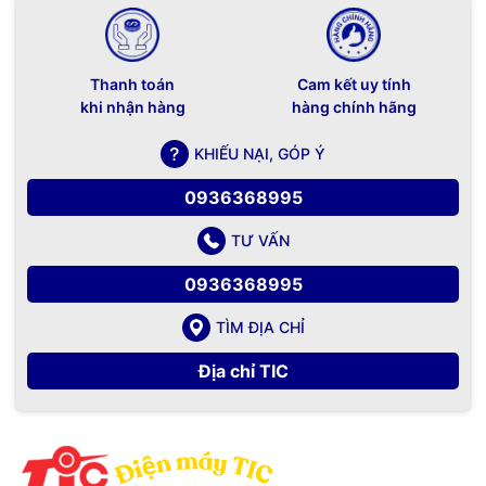
Thanh toán
Cam kết uy tính
khi nhận hàng
hàng chính hãng
KHIẾU NẠI, GÓP Ý
0936368995
TƯ VẤN
0936368995
TÌM ĐỊA CHỈ
Địa chỉ TIC