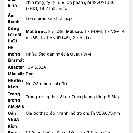
nhìn rộng, tỷ lệ 16:9, độ phân giải 1920x1080
hình
(FHD), 16.7 triệu màu
Âm
Loa stereo kép tích hợp
thanh
Cổng
Mặt trước:
2 x USB;
Mặt sau:
1 x HDMI, 1 x VGA, 4
kết nối
x USB, 1 x LAN (RJ45), 2 x Audio
(I/O)
Hệ
thống
Nhiều ống dẫn nhiệt & Quạt PWM
làm mát
Adapter
19V 6.32A
Màu sắc
Đen
Hệ điều
No OS (chưa cài đặt)
hành
Trọng
Trọng lượng tịnh: 8kg / Trọng lượng tổng: 8.5kg
lượng
Giá đỡ &
Gắn
Giá đỡ tháo lắp nhanh, hỗ trợ chuẩn VESA 75mm
VESA
Kích
thước
612mm (Dài) x 65mm (Rộng) x 365mm (Cao)