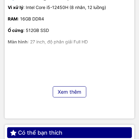
Vi xử lý
: Intel Core i5-12450H (8 nhân, 12 luồng)
RAM
: 16GB DDR4
Ổ cứng
: 512GB SSD
Màn hình
: 27 inch, độ phân giải Full HD
Hệ điều hành
: Không cài sẵn (No OS)
Màu sắc
: Đen
🌟 Ưu điểm:
Xem thêm
Thiết kế All In One giúp không gian làm việc gọn gàng, hiện
đại
Màn hình lớn 27 inch cho trải nghiệm hiển thị rõ nét, thoải mái
Cấu hình mạnh mẽ đáp ứng tốt nhu cầu học tập, làm việc và
giải trí
Có thể bạn thích