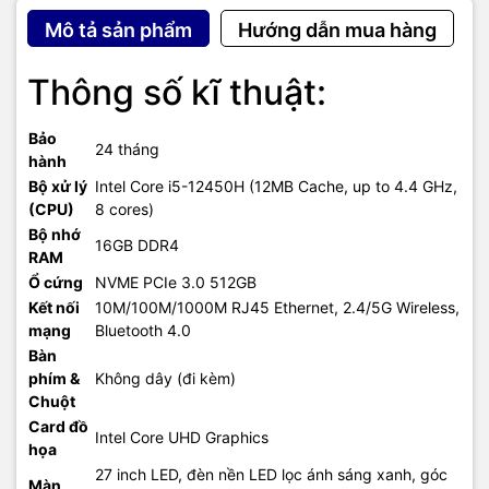
Mô tả sản phẩm
Hướng dẫn mua hàng
Thông số kĩ thuật:
Bảo
24 tháng
hành
Bộ xử lý
Intel Core i5-12450H (12MB Cache, up to 4.4 GHz,
(CPU)
8 cores)
Bộ nhớ
16GB DDR4
RAM
Ổ cứng
NVME PCIe 3.0 512GB
Kết nối
10M/100M/1000M RJ45 Ethernet, 2.4/5G Wireless,
mạng
Bluetooth 4.0
Bàn
phím &
Không dây (đi kèm)
Chuột
Card đồ
Intel Core UHD Graphics
họa
27 inch LED, đèn nền LED lọc ánh sáng xanh, góc
Màn