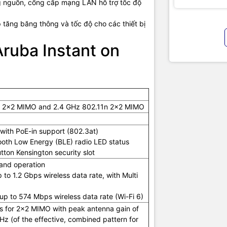
ng nguồn, cổng cấp mạng LAN hỗ trợ tốc độ
chính hãng
Orthogonal frequency-division multiple access (OFDMA)
 tăng băng thông và tốc độ cho các thiết bị
Target wake time (TWT)
 Aruba Instant on
Multiuser, Multiple input, Multiple output (MU-MIMO)
1024-Quadrature Amplitude Modulation (1024-QAM)
Trusted Platform Module (TPM)
1ac 2×2 MIMO and 2.4 GHz 802.11n 2×2 MIMO
Aruba Advanced Cellular Coexistence (ACC)
, with PoE-in support (802.3at)
Low Density Parity Check (LDPC)
ooth Low Energy (BLE) radio LED status
tton Kensington security slot
Transmit Beamforming (TXBF)
band operation
o 1.2 Gbps wireless data rate, with Multi
– The access point ships with a white mount clip that can attach
walls and ceilings
p to 574 Mbps wireless data rate (Wi-Fi 6)
– Mounts that match the design of the APs
as for 2×2 MIMO with peak antenna gain of
can be purchased separately
Hz (of the effective, combined pattern for