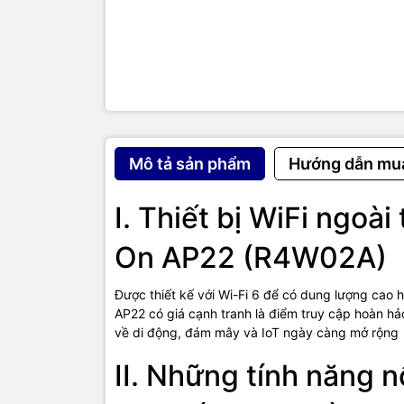
bản 256-QA
Công ngh
trợ hỗ trợ 
đồng thời c
Công nghệ 
thiết bị tru
giảm độ trễ
ACC (Aruba
Mô tả sản phẩm
Hướng dẫn mu
Advanced Ce
mạng 3G/4
Khả năng th
I. Thiết bị WiFi ngoài
Có số cổng 
gigabit.
On AP22 (R4W02A)
Thiết bị hỗ
bị kết nối 
Được thiết kế với Wi-Fi 6 để có dung lượng cao h
III. 
AP22 có giá cạnh tranh là điểm truy cập hoàn h
về di động, đám mây và IoT ngày càng mở rộng
AP2
II. Những tính năng n
Product