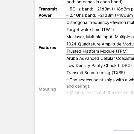
both antennas in each band)
Physical
Transmit
– 5GHz band: +21dBm (+18dBm pe
specs
Power
– 2.4Ghz band: +21dBm (+18dBm 
Orthogonal frequency-division mu
Target wake time (TWT)
Power
Multiuser, Multiple input, Multipl
1024-Quadrature Amplitude Modu
Features
Managem
Trusted Platform Module (TPM)
Option
Aruba Advanced Cellular Coexist
Low Density Parity Check (LDPC)
TIC.VN
– Nh
Transmit Beamforming (TXBF)
chuyên cun
– The access point ships with a wh
mạng
,
Came
and ceilings
Mouting
tivi, tủ lạ
– Mounts that match the design of
mang đến
can be purchased separately
của doanh 
160mm x 160mm x 37mm, excludin
Physical
Weight: 500g
specs
– Power over Ethernet (POE): 802.
Power
– Max power consumption (worst-c