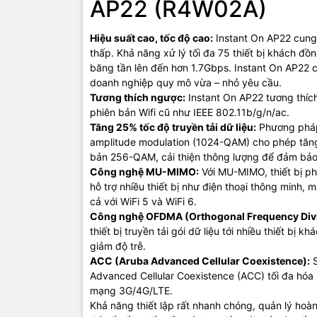
AP22 (R4W02A)
Descriptio
Hiệu suất cao, tốc độ cao:
Instant On AP22 cung 
thấp. Khả năng xử lý tối đa 75 thiết bị khách đồng
Product T
băng tần lên đến hơn 1.7Gbps. Instant On AP22 
doanh nghiệp quy mô vừa – nhỏ yêu cầu.
Tương thích ngược:
Instant On AP22 tương thích 
Interface
phiên bản Wifi cũ như IEEE 802.11b/g/n/ac.
Tăng 25% tốc độ truyền tải dữ liệu:
Phương pháp 
amplitude modulation (1024-QAM) cho phép tăng 2
bản 256-QAM, cải thiện thông lượng để đảm bảo 
Công nghệ MU-MIMO:
Với MU-MIMO, thiết bị ph
Radios
hỗ trợ nhiều thiết bị như điện thoại thông minh,
cả với WiFi 5 và WiFi 6.
Công nghệ OFDMA (Orthogonal Frequency Divis
thiết bị truyền tải gói dữ liệu tới nhiều thiết bị 
Antennas
giảm độ trễ.
ACC (Aruba Advanced Cellular Coexistence):
S
Advanced Cellular Coexistence (ACC) tối đa hóa 
Transmit
mạng 3G/4G/LTE.
Power
Khả năng thiết lập rất nhanh chóng, quản lý hoàn