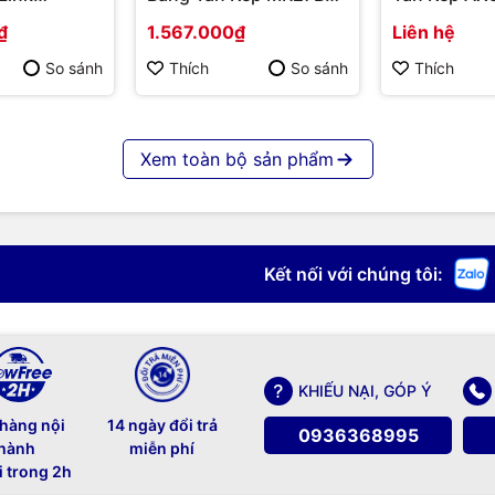
1200
Hàng chính hãng
MR80X | Hà
₫
1.567.000₫
Liên hệ
hãng
So sánh
Thích
So sánh
Thích
Xem toàn bộ sản phẩm
Kết nối với chúng tôi:
KHIẾU NẠI, GÓP Ý
 hàng nội
14 ngày đổi trả
0936368995
hành
miễn phí
i trong 2h