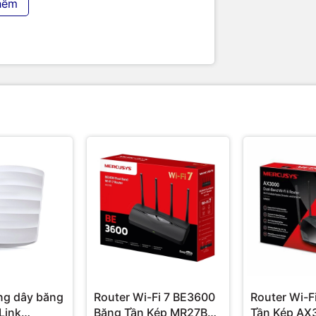
hêm
ndroid & iOS)
ntOn.com
ng nghệ uy tín tại Việt Nam. Chúng tôi
y tính PC
,
Máy chủ - Server
,
Thiết bị mạng
,
Linh kiện máy tính
,
Điện máy
như tivi, tủ
ị công nghệ khác.
TIC.VN
cam kết mang đến
nghiệp
, đáp ứng tối đa nhu cầu của doanh
ng dây băng
Router Wi-Fi 7 BE3600
Router Wi-F
Link
Băng Tần Kép MR27BE |
Tần Kép AX