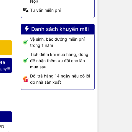
Nội)
tant
Tư vấn miễn phí
Danh sách khuyến mãi
Instant On
Vệ sinh, bảo dưỡng miễn phí
i các yêu
trong 1 năm
Tích điểm khi mua hàng, dùng
uba
để nhận thêm ưu đãi cho lần
95
mua sau.
gay!!!
Đổi trả hàng 14 ngày nếu có lỗi
do nhà sản xuất
 định, độ
tối đa trên
cậy cao mà
ây hỗ trợ
ature
IED
so với phiên