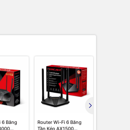
i 6 Băng
Router Wi-Fi 6 Băng
Router Wi-Fi
3000
Tần Kép AX1500
Tần Kép AX