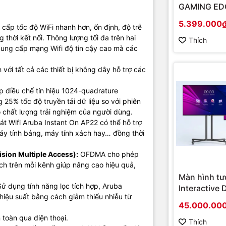
GAMING EDG
Indoor, dual radio, 5 GHz 802.11ac 2×2 MIMO and 2.4 GHz 802.1
(Chipset A
n
5.399.000
MIMO
cấp tốc độ WiFi nhanh hơn, ổn định, độ trễ
Socket AM4
 thời kết nối. Thông lượng tối đa trên hai
onboard)
Thích
ype
Access Point
cung cấp mạng Wifi độ tin cậy cao mà các
– Uplink 2.5 Gigabit Ethernet port, with PoE-in support (802.3at)
với tất cả các thiết bị không dây hỗ trợ các
s
– DC power connector (12V) Bluetooth Low Energy (BLE) radio L
indicators (2) Reset/LED control button Kensington security slot
điều chế tín hiệu 1024-quadrature
5% tốc độ truyền tải dữ liệu so với phiên
Dual radio for simultaneous dual-band operation
chất lượng trải nghiệm của người dùng.
– 5 GHz 802.11ax 2×2 MIMO for up to 1.2 Gbps wireless data rate
át Wifi Aruba Instant On AP22 có thể hỗ trợ
Multi User MIMO support (Wi-Fi 6)
 máy tính bảng, máy tính xách hay… đồng thời
– 2.4 GHz 802.11ax 2×2 MIMO for up to 574 Mbps wireless data r
6)
ion Multiple Access):
OFDMA cho phép
khách trên mỗi kênh giúp nâng cao hiệu quả,
Down-tilt omni-directional antennas for 2×2 MIMO with peak an
of 4.3dBi in 2.4GHz and 5.6dBi in 5GHz (of the effective, combi
Màn hình tư
for both antennas in each band)
ử dụng tính năng lọc tích hợp, Aruba
Interactive 
hiệu suất bằng cách giảm thiểu nhiễu từ
Hikvision D
45.000.00
– 5GHz band: +21dBm (+18dBm per chain, 3dB MIMO gain)
D5B86RB/FL
– 2.4Ghz band: +21dBm (+18dBm per chain, 3dB MIMO gain)
 toàn qua điện thoại.
hình cao cấ
Thích