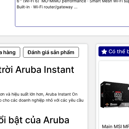
6™ (Wi-Fi 6) MU-MIMO performance · Smart Mesh Wi-Fi su
M, cải thiện thông lượng để đảm bảo chất lượng trải nghiệm của ng
Built-in · Wi-Fi router/gateway ...
ệ MU-MIMO:
Với MU-MIMO, thiết bị phát Wifi Aruba Instant On AP22 
nhiều thiết bị như điện thoại thông minh, máy tính bảng, máy tính xác
ả với WiFi 5 và WiFi 6.
OFDMA (Orthogonal Frequency Division Multiple Access):
OFDMA
yền tải gói dữ liệu tới nhiều thiết bị khách trên mỗi kênh giúp nâng ca
.
 Advanced Cellular Coexistence):
Sử dụng tính năng lọc tích hợp,
Có thể 
a hàng
Đánh giá sản phẩm
llular Coexistence (ACC) tối đa hóa hiệu suất bằng cách giảm thiểu
G/LTE.
iết lập rất nhanh chóng, quản lý hoàn toàn qua điện thoại.
 trời Aruba Instant
kết nối khá đơn giản với chỉ một cổng nguồn, cổng cấp mạng LAN h
 trợ công nghệ 802.11ac Wave 2.0 gúp tăng băng thông và tốc độ cho
không dây
ơn và hiệu suất lớn hơn, Aruba Instant On
Thông số chi tiết Aruba Instant
ảo cho các doanh nghiệp nhỏ với các yêu cầu
2 (R4W02A)
ổi bật của Aruba
Instant On AP25
Main MSI M