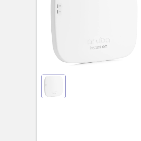
I. Th
On A
Được thiết 
AP22 có giá
cầu về di 
II. N
AP2
Hiệu suất c
trễ thấp. K
hai băng tầ
các doanh 
Tương thíc
các phiên b
Tăng 25% tố
amplitude m