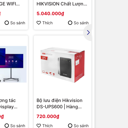
E WIFI
HIKVISION Chất Lượng
Băng Tần Ké
1n 2×2
MD B550/
Cao DS-2DE2202-DE3
Hàng chính 
₫
5.040.000₫
1.567.000₫
/ VGA
So sánh
Thích
So sánh
Thích
ED status
, with
ate (Wi-Fi
tenna gain
ned pattern
ơng tác
Bộ lưu điện Hikvision
Display
DS-UPS600 | Hàng
S-
chính hãng
0₫
720.000₫
 86 | Cấu
p | Hàng
So sánh
Thích
So sánh