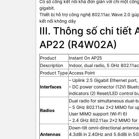
Có số cổng kết nối khá đơn giản với chỉ một cổ
gigabit.
Thiết bị hỗ trợ công nghệ 802.11ac Wave 2.0 gúp
kết nối không dây
III. Thông số chi tiết
AP22 (R4W02A)
Features
Product
Instant On AP25
Description
Indoor, dual radio, 5 GHz 802.1
Product Type
Access Point
– Uplink 2.5 Gigabit Ethernet port
Interfaces
– DC power connector (12V) Bluet
indicators (2) Reset/LED control bu
Dual radio for simultaneous dual-
– 5 GHz 802.11ax 2×2 MIMO for up t
Radios
User MIMO support (Wi-Fi 6)
– 2.4 GHz 802.11ax 2×2 MIMO for u
Mouting
Down-tilt omni-directional antenn
Antennas
4.3dBi in 2.4GHz and 5.6dBi in 5G