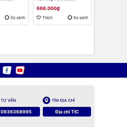
ng chính
MR60X | Hàng chính
MR62X | Hàn
666.000₫
616.000₫
hãng
hãng
So sánh
Thích
So sánh
Thích
TƯ VẤN
TÌM ĐỊA CHỈ
0936368995
Địa chỉ TIC