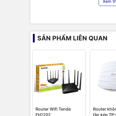
Xem t
– DC power (12V)
Management
– Instant On mobile application (A
Option
– Cloud Portal: Portal.ArubaInsta
TIC.VN
– Nhà phân phối và cung cấp giải pháp cô
chuyên cung cấp đa dạng sản phẩm:
Laptop
,
Má
Camera giám sát
,
Tổng đài
,
Màn hình tương tác
,
lạnh, máy giặt, máy hút ẩm... cùng nhiều thiết b
SẢN PHẨM LIÊN QUAN
sản phẩm chính hãng, giá tốt, dịch vụ chuyên 
nghiệp cũng như gia đình và cá nhân.
Router Wifi Tenda
Router khô
FH1202
tần kép TP-