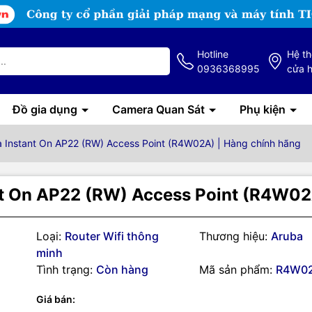
Hotline
Hệ t
0936368995
cửa 
Đồ gia dụng
Camera Quan Sát
Phụ kiện
ba Instant On AP22 (RW) Access Point (R4W02A) | Hàng chính hãng
ant On AP22 (RW) Access Point (R4W02
Loại:
Router Wifi thông
Thương hiệu:
Aruba
minh
Tình trạng:
Còn hàng
Mã sản phẩm:
R4W0
Giá bán:
g số kỹ thuật