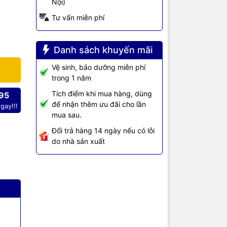
Nội)
Tư vấn miễn phí
: MWB201
 trong thang
Danh sách khuyến mãi
t camera IP
Vệ sinh, bảo dưỡng miễn phí
trong 1 năm
Tích điểm khi mua hàng, dùng
95
để nhận thêm ưu đãi cho lần
gay!!!
o cáp tại
mua sau.
ng…
Đổi trả hàng 14 ngày nếu có lỗi
do nhà sản xuất
 chuẩn
 cao