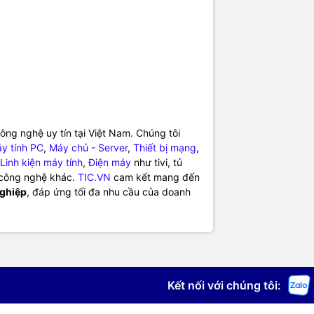
ng nghệ uy tín tại Việt Nam. Chúng tôi
y tính PC
,
Máy chủ - Server
,
Thiết bị mạng
,
Linh kiện máy tính
,
Điện máy
như tivi, tủ
ị công nghệ khác.
TIC.VN
cam kết mang đến
nghiệp
, đáp ứng tối đa nhu cầu của doanh
Kết nối với chúng tôi: