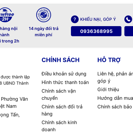
KHIẾU NẠI, GÓP Ý
 hàng nội
14 ngày đổi trả
0936368995
hành
miễn phí
i trong 2h
CHÍNH SÁCH
HỖ TRỢ
Điều khoản sử dụng
Liên hệ, phản á
 được thành lập
góp ý
Hình thức thanh toán
08 UBND Thành
Giới thiệu
Chính sách vận
chuyển
Hướng dẫn mua
, Phường Văn
iệt Nam
Chính sách đổi trả
Chính sách bảo
hàng
rọng Tấn,
Chính sách kinh
doanh