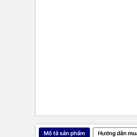
Tiêu chuẩn
Ăng-ten ph
Tốc độ 867M
Sử dụng ch
Mở rộng cá
lắp đặt đơn
Hỗ trợ cun
Lưu ý: Khẩu
cấp POE ch
Mô tả sản phẩm
Hướng dẫn mu