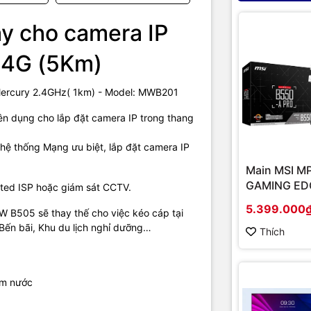
ây cho camera IP
.4G (5Km)
à phân phối và cung cấp giải pháp công nghệ uy tín tại Việt Nam. C
ercury 2.4GHz( 1km) - Model: MWB201
g cấp đa dạng sản phẩm:
Laptop
,
Máy tính PC
,
Máy chủ - Server
,
Th
ra giám sát
,
Tổng đài
,
Màn hình tương tác
,
Linh kiện máy tính
,
Điện
ên dụng cho lắp đặt camera IP trong thang
nh, máy giặt, máy hút ẩm... cùng nhiều thiết bị công nghệ khác.
TIC.VN
sản phẩm chính hãng, giá tốt, dịch vụ chuyên nghiệp
, đáp ứng tối 
 hệ thống Mạng ưu biệt, lắp đặt camera IP
nghiệp cũng như gia đình và cá nhân.
Main MSI M
GAMING EDG
ated ISP hoặc giám sát CCTV.
(Chipset A
5.399.000
W B505 sẽ thay thế cho việc kéo cáp tại
Socket AM4
Bến bãi, Khu du lịch nghỉ dưỡng…
onboard)
Thích
ấm nước