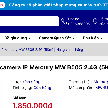
Hotline
Hệ t
0936368995
cửa 
Đồ gia dụng
Camera Quan Sát
Phụ kiện
 IP Mercury MW B505 2.4G (5Km) | Hàng chính hãng
 camera IP Mercury MW B505 2.4G (5K
Loại:
kích sóng
Thương hiệu:
Mercur
g số kỹ thuật
Tình trạng:
Còn hàng
Mã sản phẩm:
MW-B
hu phát không dây cho camera
Giá bán:
1.850.000₫