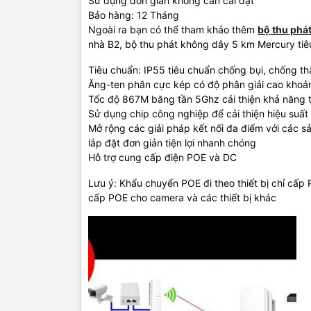
Sử dụng đơn giản không cần cài đặt
Bảo hàng: 12 Tháng
Ngoài ra bạn có thể tham khảo thêm
bộ thu phá
nhà B2, bộ thu phát không dây 5 km Mercury tiê
Tiêu chuẩn: IP55 tiêu chuẩn chống bụi, chống t
Ăng-ten phân cực kép có độ phân giải cao kho
Tốc độ 867M băng tần 5Ghz cải thiện khả năng t
Sử dụng chip công nghiệp để cải thiện hiệu su
Mở rộng các giải pháp kết nối đa điểm với các 
lắp đặt đơn giản tiện lợi nhanh chóng
Hỗ trợ cung cấp điện POE và DC
Lưu ý: Khẩu chuyển POE đi theo thiết bị chỉ cấ
cấp POE cho camera và các thiết bị khác