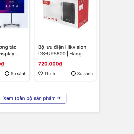
ơng tác
Bộ lưu điện Hikvision
Display
DS-UPS600 | Hàng
S-
chính hãng
0₫
720.000₫
 86 | Cấu
p | Hàng
So sánh
Thích
So sánh
Xem toàn bộ sản phẩm