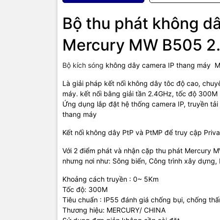
Bộ thu phát không d
Mercury MW B505 2
TIC.VN
– Nh
Bộ kích sóng
không dây camera IP thang máy M
chuyên cun
mạng
,
Came
Là giải pháp kết nối không dây tôc độ cao, chuy
tivi, tủ lạ
máy. kết nối bằng giải tần 2.4GHz, tốc độ 300M
mang đến
Ứng dụng lắp đặt hệ thống camera IP, truyền tải
của doanh 
thang máy
Kết nối không dây PtP và PtMP để truy cập Priv
Với 2 điểm phát và nhận cặp thu phát Mercury M
nhưng nơi như: Sông biển, Công trình xây dựng, 
Khoảng cách truyền : 0~ 5Km
Tốc độ: 300M
Tiêu chuẩn : IP55 đánh giá chống bụi, chống th
Thương hiệu: MERCURY/ CHINA