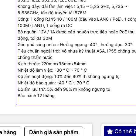
Không dây: dải tần làm việc : 5,15 ~ 5,25 GHz, 5,735 ~
: IP55 tiêu chuẩn chống bụi, chống thấm nước
5.835GHz, tốc độ truyền tải 876M
ân cực kép có độ phân giải cao khoảng cách 5km
Cổng: 1 cổng RJ45 10 / 100M (đầu vào LAN0 / PoE), 1 cổng
 băng tần 5Ghz cải thiện khả năng truyền tín hiệu
100M (LAN1), 1 cổng ra DC
ip công nghiệp để cải thiện hiệu suất đa nhiệm của mạng không dây
Bộ nguồn: 12V / 1A được cấp nguồn trực tiếp hoặc PoE thụ
c giải pháp kết nối đa điểm với các sản phẩm cùng bộ
động, tối đa 30M
 giản tiện lợi nhanh chóng
Góc phủ sóng anten: Hướng ngang: 40° , hướng dọc: 30°
g cấp điện POE và DC
Tiêu chuẩn ngoài trời: Vỏ nhựa kỹ thuật ASA, IP55 chống bụ
chống thấm nước
 chuyển POE đi theo thiết bị chỉ cấp POE cho mercury 201, không 
Kích thước: 220mmx95mmx54mm
o camera và các thiết bị khác
Nhiệt độ làm việc: -30 ° C ~ 70 ° C
Độ ẩm hoạt động: 10% đến 90% rh không ngưng tụ
Nhiệt độ bảo quản: -40 ° C ~ 70 ° C
Độ ẩm lưu trữ: 5% đến 90% rh không ngưng tụ
Bảo hành 12 tháng
Có thể 
a hàng
Đánh giá sản phẩm