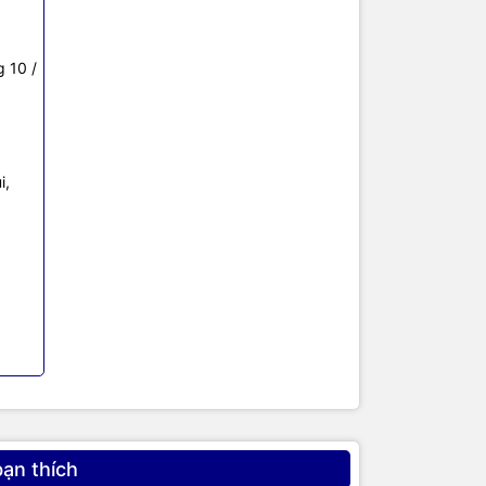
 10 /
i,
có chức năng
bạn thích