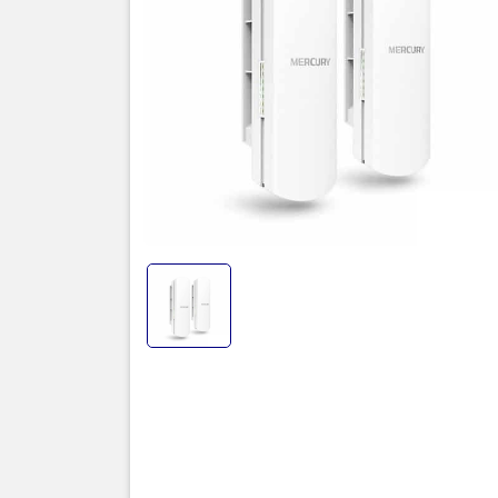
Merc
Bộ kích só
Là giải phá
máy. kết nố
Ứng dụng l
thang máy
Kết nối khô
Với 2 điểm 
nhưng nơi n
Khoảng các
Tốc độ: 3
Tiêu chuẩn
Thương hi
Sử dụng đơ
Bảo hàng: 
Ngoài ra b
trong nhà B
MWB505.