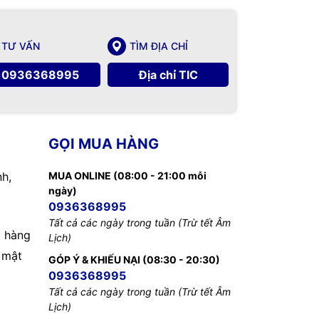
TƯ VẤN
TÌM ĐỊA CHỈ
0936368995
Địa chỉ TIC
GỌI MUA HÀNG
nh,
MUA ONLINE (08:00 - 21:00 mỗi
ngày)
0936368995
Tất cả các ngày trong tuần (Trừ tết Âm
 hàng
Lịch)
 mật
GÓP Ý & KHIẾU NẠI (08:30 - 20:30)
0936368995
Tất cả các ngày trong tuần (Trừ tết Âm
Lịch)