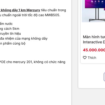
t không dây 1 km Mercury
tiêu chuẩn trong
u chuẩn ngoài trời tốc độ cao MWB505.
hấm nước
ảng cách 5km
ruyền tín hiệu
Màn hình tư
ất đa nhiệm của mạng không dây
Interactive 
sản phẩm cùng bộ
Hikvision D
45.000.00
D5B86RB/FL
hình cao cấ
Thích
p POE cho mercury 201, không có chức năng
chính hãng