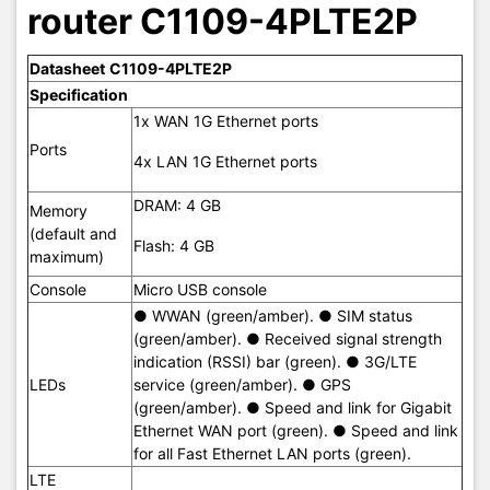
router C1109-4PLTE2P
Datasheet
C1109-4PLTE2P
Specification
1x WAN 1G Ethernet ports
Ports
4x LAN 1G Ethernet ports
DRAM: 4 GB
Memory
(default and
Flash: 4 GB
maximum)
Console
Micro USB console
● WWAN (green/amber). ● SIM status
(green/amber). ● Received signal strength
indication (RSSI) bar (green). ● 3G/LTE
LEDs
service (green/amber). ● GPS
(green/amber). ● Speed and link for Gigabit
Ethernet WAN port (green). ● Speed and link
for all Fast Ethernet LAN ports (green).
LTE