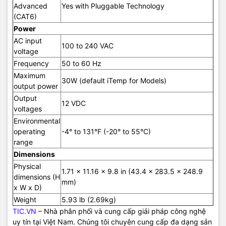
Advanced
Yes with Pluggable Technology
(CAT6)
Power
AC input
100 to 240 VAC
voltage
Frequency
50 to 60 Hz
Maximum
30W (default iTemp for Models)
output power
Output
12 VDC
voltages
Environmental
operating
-4° to 131°F (-20° to 55°C)
range
Dimensions
Physical
1.71 x 11.16 x 9.8 in (43.4 x 283.5 x 248.9
dimensions (H
mm)
x W x D)
Weight
5.93 lb (2.69kg)
TIC.VN
– Nhà phân phối và cung cấp giải pháp công nghệ
uy tín tại Việt Nam. Chúng tôi chuyên cung cấp đa dạng sản