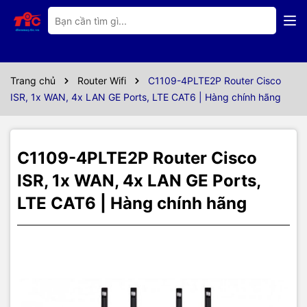
Thông số kỹ thuật
Thông số kỹ thuật
router C1109-4PLTE2P
Trang chủ
Router Wifi
C1109-4PLTE2P Router Cisco
ISR, 1x WAN, 4x LAN GE Ports, LTE CAT6 | Hàng chính hãng
Datasheet
C1109-4PLTE2P
Specification
C1109-4PLTE2P Router Cisco
ISR, 1x WAN, 4x LAN GE Ports,
1x WAN 1G Ethernet ports
LTE CAT6 | Hàng chính hãng
Ports
4x LAN 1G Ethernet ports
DRAM: 4 GB
Memory
(default and
Flash: 4 GB
maximum)