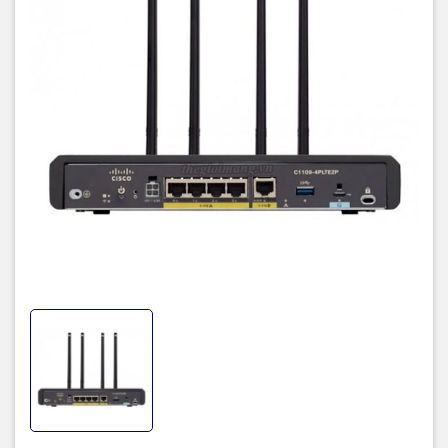
Console
Micro USB console
● WWAN (green/amber). ● SIM status
(green/amber). ● Received signal strength
indication (RSSI) bar (green). ● 3G/LTE service
LEDs
(green/amber). ● GPS (green/amber). ● Speed
and link for Gigabit Ethernet WAN port (green).
● Speed and link for all Fast Ethernet LAN ports
(green).
LTE Advanced
Yes with Pluggable Technology
(CAT6)
Power
AC input
100 to 240 VAC
voltage
Frequency
50 to 60 Hz
Maximum
30W (default iTemp for Models)
output power