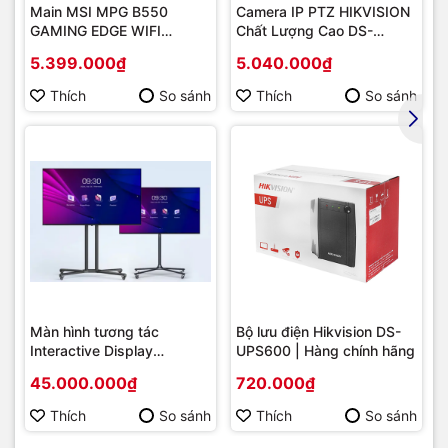
Main MSI MPG B550
Camera IP PTZ HIKVISION
GAMING EDGE WIFI
Chất Lượng Cao DS-
(Chipset AMD B550/
2DE2202-DE3
5.399.000₫
5.040.000₫
Socket AM4/ VGA
onboard)
Thích
So sánh
Thích
So sánh
Màn hình tương tác
Bộ lưu điện Hikvision DS-
Interactive Display
UPS600 | Hàng chính hãng
Hikvision DS-D5B86RB/FL
45.000.000₫
720.000₫
86 | Cấu hình cao cấp |
Hàng chính hãng
Thích
So sánh
Thích
So sánh