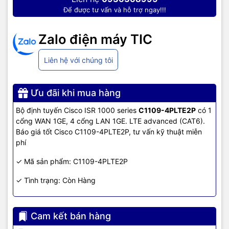
hãng, giá tốt, dịch vụ chuyên nghiệp
, đáp ứng tối đa nhu cầu của
Để được tư vấn và hỗ trợ ngay!!!
doanh nghiệp cũng như gia đình và cá nhân.
Zalo điện máy TIC
Liên hệ với chúng tôi
Ưu đãi khi mua hàng
Bộ định tuyến Cisco ISR 1000 series
C1109-4PLTE2P
có 1
cổng WAN 1GE, 4 cổng LAN 1GE. LTE advanced (CAT6).
Báo giá tốt Cisco C1109-4PLTE2P, tư vấn kỹ thuật miễn
phí
✓ Mã sản phẩm: C1109-4PLTE2P
✓ Tình trạng: Còn Hàng
Cam kết bán hàng