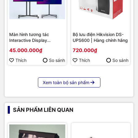
Màn hình tương tác
Bộ lưu điện Hikvision DS-
Interactive Display
UPS600 | Hàng chính hãng
Hikvision DS-D5B86RB/FL
45.000.000₫
720.000₫
86 | Cấu hình cao cấp |
Hàng chính hãng
Thích
So sánh
Thích
So sánh
Xem toàn bộ sản phẩm
SẢN PHẨM LIÊN QUAN