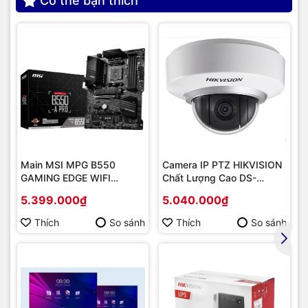
Có thể bạn thích
Main MSI MPG B550
Camera IP PTZ HIKVISION
GAMING EDGE WIFI
Chất Lượng Cao DS-
(Chipset AMD B550/
2DE2202-DE3
5.399.000₫
5.040.000₫
Socket AM4/ VGA
onboard)
Thích
So sánh
Thích
So sánh