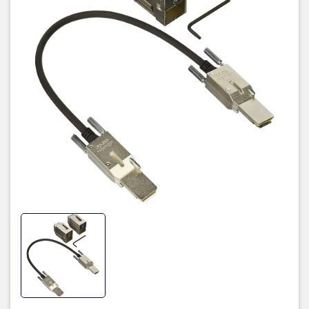
STACK-T2-3M
Short range limited to
Distance between stack switches
3 m (10 ft)
Stack ports
2x 40 Gbps
Number of switches in stack
8
Stacking bandwidth
80 Gbps
Cisco IOS Software release required
-
Compatible with 3650 LAN Base
Yes