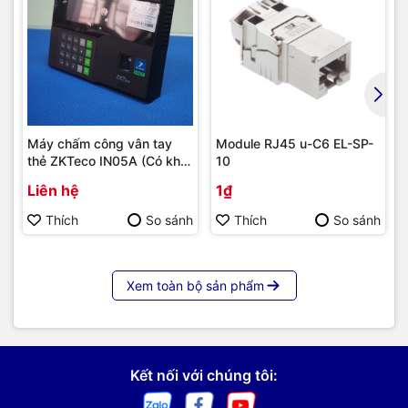
Máy chấm công vân tay
Module RJ45 u-C6 EL-SP-
thẻ ZKTeco IN05A (Có khả
10
năng tích hợp module 4G) |
Liên hệ
1₫
Hàng chính hãng
Thích
So sánh
Thích
So sánh
Xem toàn bộ sản phẩm
Kết nối với chúng tôi: