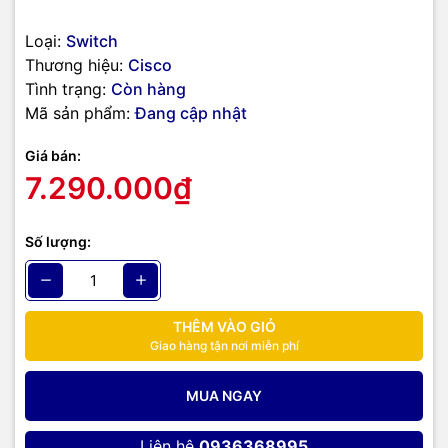
Data Transfer Rate
1 Gbps
Loại:
Switch
Form Factor
Plug-in module
Thương hiệu:
Cisco
Tình trạng:
Còn hàng
Mã sản phẩm:
Đang cập nhật
CÁC SWITCH CISCO 9200 TƯƠNG THÍCH VỚI C9200-NM-4G
Giá bán:
7.290.000₫
Bảng 2: Danh sách các Switch Cisco 9200 tương thích với
C9200-NM-4G
Số lượng:
Catalyst 9200 24-port Data Switch, Network
C9200-24T-A
Advantage
Catalyst 9200 24-port Data Switch, Network
THÊM VÀO GIỎ
C9200-24T-E
Essentials
Giao hàng tận nơi miễn phí
Catalyst 9200 24-port PoE+ Switch, Network
C9200-NM-4G
MUA NGAY
Advantage
Catalyst 9200 24-port PoE+ Switch. Network
Liên hệ
0936368995