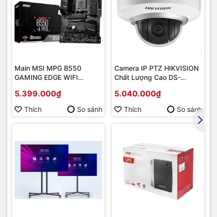
nghiệp
, đáp ứng tối đa nhu cầu của doanh nghiệp cũng như
gia đình và cá nhân.
Main MSI MPG B550
Camera IP PTZ HIKVISION
GAMING EDGE WIFI
Chất Lượng Cao DS-
(Chipset AMD B550/
2DE2202-DE3
5.399.000₫
5.040.000₫
Socket AM4/ VGA
onboard)
Thích
So sánh
Thích
So sánh