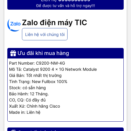
C9200-24P-E
Essentials
Để được tư vấn và hỗ trợ ngay!!!
Catalyst 9200 48-port Data Switch, Network
C9200-48T-A
Advantage
Zalo điện máy TIC
Catalyst 9200 48-port Data Switch, Network
Liên hệ với chúng tôi
C9200-48T-E
Essentials
Catalyst 9200 48-port PoE+ Switch, Network
Ưu đãi khi mua hàng
C9200-48P-A
Advantage
Part Number: C9200-NM-4G
Catalyst 9200 48-port PoE+ Switch, Network
Mô Tả: Catalyst 9200 4 x 1G Network Module
C9200-48P-E
Essentials
Giá Bán: Tốt nhất thị trường
Tình Trạng: New Fullbox 100%
Stock: có sẵn hàng
Bảo Hành: 12 Tháng.
CO, CQ: Có đầy đủ
Xuất Xứ: Chính hãng Cisco
Made in: Liên hệ