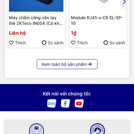
Máy chấm công vân tay
Module RJ45 u-C6 EL-SP-
thẻ ZKTeco IN05A (Có khả
10
năng tích hợp module 4G) |
Liên hệ
1₫
Hàng chính hãng
Thích
So sánh
Thích
So sánh
Xem toàn bộ sản phẩm
Kết nối với chúng tôi: