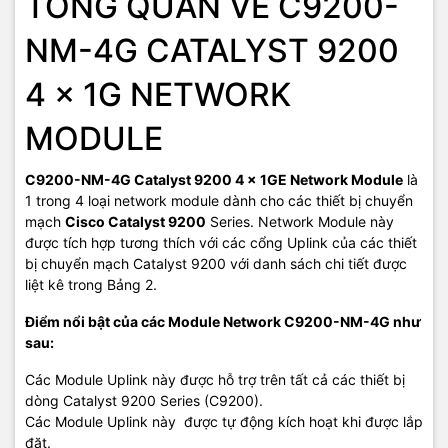
TỔNG QUAN VỀ C9200-
công nghệ khác.
TIC.VN
cam kết mang đến
sản phẩm chính
hãng, giá tốt, dịch vụ chuyên nghiệp
, đáp ứng tối đa nhu cầu của
NM-4G CATALYST 9200
doanh nghiệp cũng như gia đình và cá nhân.
4 x 1G NETWORK
MODULE
C9200-NM-4G Catalyst 9200 4 x 1GE Network Module
là
1 trong 4 loại network module dành cho các thiết bị chuyển
mạch
Cisco Catalyst 9200
Series. Network Module này
được tích hợp tương thích với các cổng Uplink của các thiết
bị chuyển mạch Catalyst 9200 với danh sách chi tiết được
liệt kê trong Bảng 2.
Điểm nổi bật của các Module Network C9200-NM-4G như
sau:
Các Module Uplink này được hỗ trợ trên tất cả các thiết bị
dòng Catalyst 9200 Series (C9200).
Các Module Uplink này được tự động kích hoạt khi được lắp
đặt.