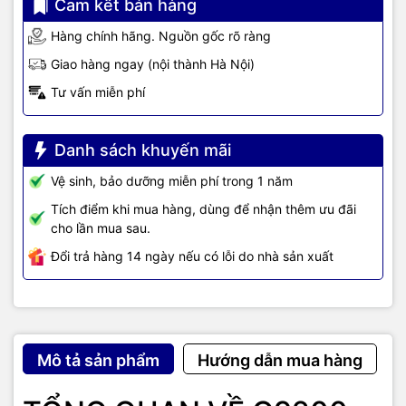
Cam kết bán hàng
Hàng chính hãng. Nguồn gốc rõ ràng
Giao hàng ngay (nội thành Hà Nội)
Tư vấn miễn phí
Danh sách khuyến mãi
Vệ sinh, bảo dưỡng miễn phí trong 1 năm
Tích điểm khi mua hàng, dùng để nhận thêm ưu đãi
cho lần mua sau.
Đổi trả hàng 14 ngày nếu có lỗi do nhà sản xuất
TIC.VN
– Nhà phân phối và cung cấp giải pháp công nghệ uy tín
tại Việt Nam. Chúng tôi chuyên cung cấp đa dạng sản phẩm:
Laptop
,
Máy tính PC
,
Máy chủ - Server
,
Thiết bị mạng
,
Camera
Mô tả sản phẩm
Hướng dẫn mua hàng
giám sát
,
Tổng đài
,
Màn hình tương tác
,
Linh kiện máy tính
,
Điện
máy
như tivi, tủ lạnh, máy giặt, máy hút ẩm... cùng nhiều thiết bị