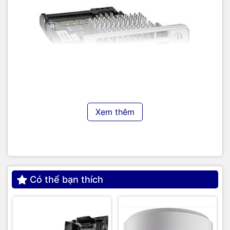
Xem thêm
TIC.VN
– Nhà phân phối và cung cấp giải pháp công nghệ
uy tín tại Việt Nam. Chúng tôi chuyên cung cấp đa dạng sản
Có thể bạn thích
phẩm:
Laptop
,
Máy tính PC
,
Máy chủ - Server
,
Thiết bị
mạng
,
Camera giám sát
,
Tổng đài
,
Màn hình tương tác
,
Linh
kiện máy tính
,
Điện máy
như tivi, tủ lạnh, máy giặt, máy hút
ẩm... cùng nhiều thiết bị công nghệ khác.
TIC.VN
cam kết
mang đến
sản phẩm chính hãng, giá tốt, dịch vụ chuyên