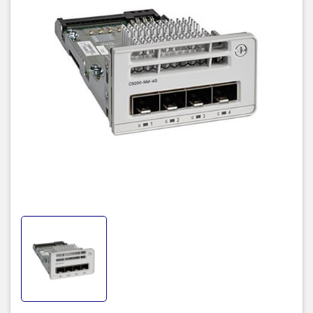
Các Module này được xác thực ACT2.
Tốc độ đường truyền trên mỗi cổng, với xử lý lưu lượng một luồng
10G.
Tốc độ được tự động đàm phán tùy thuộc vào quang học được
chèn.
Bảng dưới đây thể hiện tài liệu mô tả của sản phẩm
C9200-NM-
4G
| Catalyst 9200 4 x 1G Network Module
Bảng 1: Thông số kỹ thuật chi tiết của C9200-NM-4G
SKU
C9200-NM-4G
Catalyst 9200 4 x 1GE
Description
Network Module, spare
Ports
4 x 1GE SFP+
Connectivity Technology
Wired
Data Link Protocol
1 Gigabit Ethernet