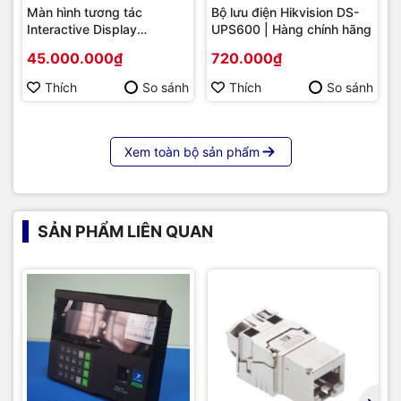
Màn hình tương tác
Bộ lưu điện Hikvision DS-
Interactive Display
UPS600 | Hàng chính hãng
Hikvision DS-D5B86RB/FL
45.000.000₫
720.000₫
86 | Cấu hình cao cấp |
Hàng chính hãng
Thích
So sánh
Thích
So sánh
Xem toàn bộ sản phẩm
SẢN PHẨM LIÊN QUAN