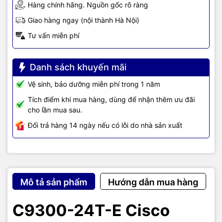
Hàng chính hãng. Nguồn gốc rõ ràng
Giao hàng ngay (nội thành Hà Nội)
Tư vấn miễn phí
Danh sách khuyến mãi
Vệ sinh, bảo dưỡng miễn phí trong 1 năm
Tích điểm khi mua hàng, dùng để nhận thêm ưu đãi
cho lần mua sau.
Đổi trả hàng 14 ngày nếu có lỗi do nhà sản xuất
Chú thích:
① Ổ cắm cục bộ USB 3.0 SSD có thể cắm được
② Stackwise-480-Băng thông ngăn xếp cao nhất của ngành
Mô tả sản phẩm
Hướng dẫn mua hàng
③ Mô-đun, Quạt thừa
④ Quản lý năng lượng Intellgent-Cisco StackPower
C9300-24T-E Cisco
⑤ Nguồn điện tùy chọn