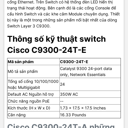
cổng Ethernet. Trên Switch có hệ thống đèn LED hiển thị
trạng thái hoạt động. Bên cạnh đó là các cổng Console để
cấu hình Switch và các khe cắm Module chuyên dụng. Thiết
bị này là một trong những sản phẩm nổi bật nhất của dòng
Switch Layer 3 C9300.
Thông số kỹ thuật switch
Cisco C9300-24T-E
Mã sản phẩm
C9300-24T-E
Catalyst 9300 24-port data
Mô tả sản phẩm
only, Network Essentials
Tổng số cổng 10/100/1000
24
hoặc Multigigabit
Default AC Nguồn hỗ trợ
350W AC
Chức năng nguồn PoE
--
Kích thước (H x W x D)
1.73 x 17.5 x 17.5 Inches
Cân nặng
16.33 Pounds
Cisco C9300-24T-A những