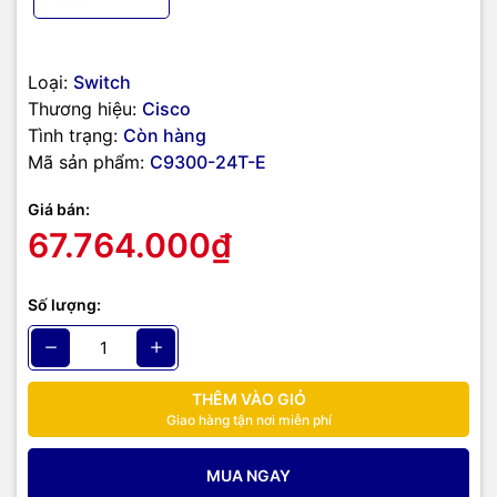
Kích thước (H x W x D)
1.73 x 17.5 x 17.5 Inches
Loại:
Switch
Cân nặng
16.33 Pounds
Thương hiệu:
Cisco
Cisco C9300-24T-A những
Tình trạng:
Còn hàng
Mã sản phẩm:
C9300-24T-E
thông số quan trọng
Giá bán:
67.764.000₫
Số lượng:
THÊM VÀO GIỎ
Giao hàng tận nơi miễn phí
MUA NGAY