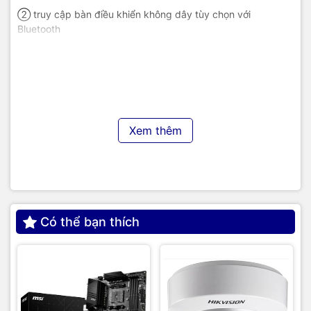
② truy cập bàn điều khiển không dây tùy chọn với
Bluetooth
③ HA-NSF / SSO tốt nhất
④ 24 cổng 1G
Thiết kế mặt sau Switch Cisco
C9300-24T-E
Xem thêm
Có thể bạn thích