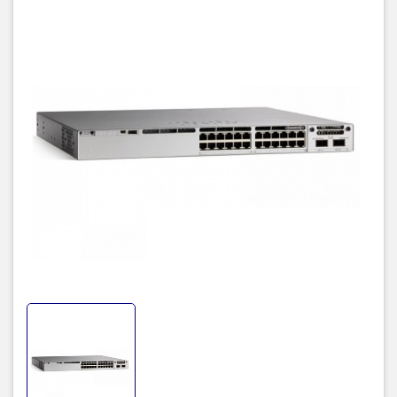
Switch C9300-24T-E được thiết kế với 24 Port RJ 45 là các cổng
Ethernet. Trên Switch có hệ thống đèn LED hiển thị trạng thái hoạt
động. Bên cạnh đó là các cổng Console để cấu hình Switch và các
khe cắm Module chuyên dụng. Thiết bị này là một trong những sản
phẩm nổi bật nhất của dòng Switch Layer 3 C9300.
Thông số kỹ thuật switch Cisco
C9300-24T-E
Mã sản phẩm
C9300-24T-E
Catalyst 9300 24-port data only,
Mô tả sản phẩm
Network Essentials
Tổng số cổng 10/100/1000
24
hoặc Multigigabit
Default AC Nguồn hỗ trợ
350W AC
Chức năng nguồn PoE
--