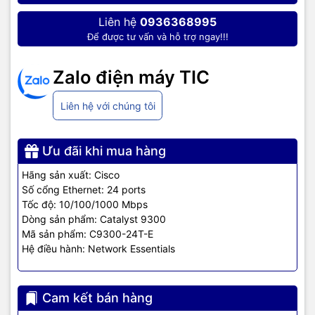
Liên hệ
0936368995
Để được tư vấn và hỗ trợ ngay!!!
Zalo điện máy TIC
Chú thích:
Liên hệ với chúng tôi
① Blue Beacon-cho dễ dàng của serviceability
② truy cập bàn điều khiển không dây tùy chọn với Bluetooth
Ưu đãi khi mua hàng
③ HA-NSF / SSO tốt nhất
Hãng sản xuất: Cisco
Số cổng Ethernet: 24 ports
④ 24 cổng 1G
Tốc độ: 10/100/1000 Mbps
Thiết kế mặt sau Switch Cisco
Dòng sản phẩm: Catalyst 9300
Mã sản phẩm: C9300-24T-E
C9300-24T-E
Hệ điều hành: Network Essentials
Cam kết bán hàng