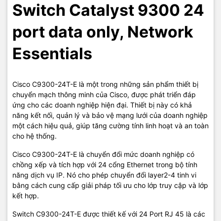
Switch Catalyst 9300 24
⑥ Cung cấp điện hiệu quả cao
port data only, Network
TIC.VN
– Nhà phân phối và cung cấp giải pháp công nghệ uy tín
tại Việt Nam. Chúng tôi chuyên cung cấp đa dạng sản phẩm:
Essentials
Laptop
,
Máy tính PC
,
Máy chủ - Server
,
Thiết bị mạng
,
Camera
giám sát
,
Tổng đài
,
Màn hình tương tác
,
Linh kiện máy tính
,
Điện
máy
như tivi, tủ lạnh, máy giặt, máy hút ẩm... cùng nhiều thiết bị
Cisco C9300-24T-E là một trong những sản phẩm thiết bị
công nghệ khác.
TIC.VN
cam kết mang đến
sản phẩm chính
chuyển mạch thông minh của Cisco, được phát triển đáp
hãng, giá tốt, dịch vụ chuyên nghiệp
, đáp ứng tối đa nhu cầu của
ứng cho các doanh nghiệp hiện đại. Thiết bị này có khả
doanh nghiệp cũng như gia đình và cá nhân.
năng kết nối, quản lý và bảo vệ mạng lưới của doanh nghiệp
một cách hiệu quả, giúp tăng cường tính linh hoạt và an toàn
cho hệ thống.
Cisco C9300-24T-E là chuyển đổi mức doanh nghiệp có
chồng xếp và tích hợp với 24 cổng Ethernet trong bộ tính
năng dịch vụ IP. Nó cho phép chuyển đổi layer2-4 tinh vi
bằng cách cung cấp giải pháp tối ưu cho lớp truy cập và lớp
kết hợp.
Switch C9300-24T-E được thiết kế với 24 Port RJ 45 là các