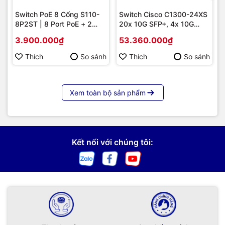
Switch PoE 8 Cổng S110-
Switch Cisco C1300-24XS
8P2ST | 8 Port PoE + 2
20x 10G SFP+, 4x 10G
Uplink SFP 1G, Giá Tốt
Copper/SFP+ combo |
3.900.000₫
53.360.000₫
Hàng chính hãng
Thích
So sánh
Thích
So sánh
Xem toàn bộ sản phẩm
Kết nối với chúng tôi: