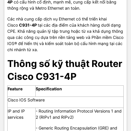
4P
có cấu hình cố định, mạnh mẽ, cung cấp kết nối băng
- Hierarchical QoS (HQoS)
thông rộng và Metro Ethernet an toàn.
Các nhà cung cấp dịch vụ Ethernet có thể triển khai
Cisco
C931-4P
tại các địa điểm của khách hàng dưới dạng
- Cisco Configuration Professional
CPE. Khả năng quản lý tập trung hoặc từ xa khả dụng thông
- Cisco Configuration Express
qua các công cụ dựa trên nền tảng web và Phần mềm Cisco
IOS® để hiển thị và kiểm soát toàn bộ cấu hình mạng tại các
- Cisco Configuration Engine support
chi nhánh từ xa.
- Cisco AutoInstall
Thông số kỹ thuật Router
- Cisco IP Service-Level Agreement (IP SLA)
Cisco C931-4P
- Cisco IOS Embedded Event Manager (EEM)
- CiscoWorks
Management
Feature
Specification
- Cisco Security Manager
Cisco IOS Software
- Telnet, Simple Network Management Protocol
Version 3 (SNMPv3), Secure Shell (SSH)
IP and IP
- Routing Information Protocol Versions 1 and
Protocol, Command-Line Interface (CLI), and
services
2 (RIPv1 and RIPv2)
HTTP management
- Generic Routing Encapsulation (GRE) and
- RADIUS and TACACS+