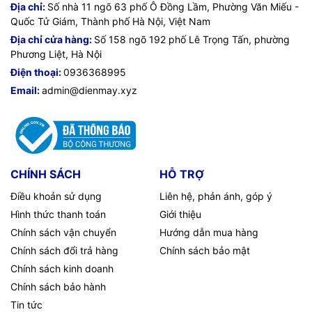
Application
- NBAR2
tại Việt Nam. Chúng tôi chuyên cung cấp đa dạng sản phẩm:
Địa chỉ:
Số nhà 11 ngõ 63 phố Ô Đồng Lầm, Phường Văn Miếu -
visibility and
Laptop
,
Máy tính PC
,
Máy chủ - Server
,
Thiết bị mạng
,
Camera
Quốc Tử Giám, Thành phố Hà Nội, Việt Nam
- Flexible NetFlow (FNF)
control
giám sát
,
Tổng đài
,
Màn hình tương tác
,
Linh kiện máy tính
,
Điện
Địa chỉ cửa hàng:
Số 158 ngõ 192 phố Lê Trọng Tấn, phường
máy
như tivi, tủ lạnh, máy giặt, máy hút ẩm... cùng nhiều thiết bị
- Performance Agent
Phương Liệt, Hà Nội
công nghệ khác.
TIC.VN
cam kết mang đến
sản phẩm chính
Điện thoại:
0936368995
hãng, giá tốt, dịch vụ chuyên nghiệp
, đáp ứng tối đa nhu cầu của
Number of
- 50
Email:
admin@dienmay.xyz
doanh nghiệp cũng như gia đình và cá nhân.
recommended
users
®
CPU
Intel
x86 2.2-GHz
Default and
- Default 1 GB
CHÍNH SÁCH
HỖ TRỢ
maximum
DRAM
Điều khoản sử dụng
Liên hệ, phản ánh, góp ý
Hình thức thanh toán
Giới thiệu
Default and
- 2 GB not upgradable
Chính sách vận chuyển
Hướng dẫn mua hàng
maximum
flash memory
Chính sách đổi trả hàng
Chính sách bảo mật
Chính sách kinh doanh
WAN
- 2 ports Gigabit Ethernet (GE)
Chính sách bảo hành
LAN switch
- 4-port GE managed switch
Tin tức