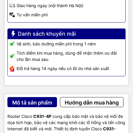
Giao hàng ngay (nội thành Hà Nội)
- Class-Based Traffic Policing (CBTP)
Tư vấn miễn phí
- Policy-Based Routing (PBR)
- Class-Based QoS MIB
Danh sách khuyến mãi
- Class of Service (CoS)-to-Differentiated
Vệ sinh, bảo dưỡng miễn phí trong 1 năm
Services Code Point (DSCP) mapping
Quality of
Tích điểm khi mua hàng, dùng để nhận thêm ưu đãi
- Class-Based Weighted Random Early Detection
Service (QoS)
cho lần mua sau.
(CBWRED)
Đổi trả hàng 14 ngày nếu có lỗi do nhà sản xuất
- Network-Based Application Recognition
(NBAR)
- Link Fragmentation and Interleaving (LFI)
- Resource Reservation Protocol (RSVP)
Mô tả sản phẩm
Hướng dẫn mua hàng
- Real-Time Transport Protocol (RTP) header
compression (cRTP)
Router Cisco
C931-4P
cung cấp bảo mật và bảo vệ mối đe
- Differentiated Services (DiffServ)
dọa tích hợp, bảo vệ các mạng khỏi các lỗ hổng và tấn công
Internet đã biết và mới. Thiết bị định tuyến Cisco
C931-
- QoS preclassify and prefragmentation