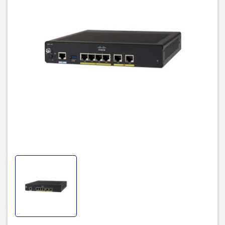
Cisco IOS Software
- Routing Information Protocol Versions 1 and 2
(RIPv1 and RIPv2)
- Generic Routing Encapsulation (GRE) and
Multipoint GRE (MGRE)
- Cisco Express Forwarding
- Standard 802.1d Spanning Tree Protocol
- Layer 2 Tunneling Protocol (L2TP)
- Network Address Translation (NAT)
- Dynamic Host Configuration Protocol (DHCP)
server, relay, and client
- Dynamic DNS
- DNS Proxy
IP and IP