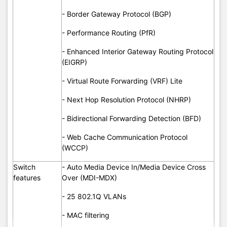
- IPv6 statistics
- Border Gateway Protocol (BGP)
- IPv6 translation: Transport packets between
IPv6-only and IPv4-only endpoints (NAT-Protocol
- Performance Routing (PfR)
Translation)
- Enhanced Interior Gateway Routing Protocol
- Internet Control Message Protocol Version 6
(EIGRP)
(ICMPv6)
IPv6
- IPv6 DHCP
- Virtual Route Forwarding (VRF) Lite
- OSPFv3
- Next Hop Resolution Protocol (NHRP)
- BGP4+
- Bidirectional Forwarding Detection (BFD)
- IPv6 Path Maximum Transmission Unit (PMTU)
- Web Cache Communication Protocol
(WCCP)
- IPv6 neighbor discovery
- IPv6 stateless address autoconfiguration
Switch
- Auto Media Device In/Media Device Cross
(SLAAC)
features
Over (MDI-MDX)
- IPv6 multicast routing
- 25 802.1Q VLANs
- MAC filtering
- NBAR2