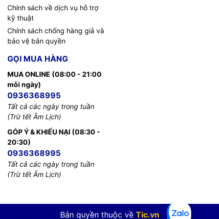
Chính sách về dịch vụ hỗ trợ
Separate
- RJ-45
kỹ thuật
console ports
Chính sách chống hàng giả và
USB 2.0
- One USB 2.0 Type A port
bảo vệ bản quyền
Physical
Weight: 2.65 lb (1.20 kg) maximum
GỌI MUA HÀNG
dimensions
MUA ONLINE (08:00 - 21:00
Dimensions: H x W x D = 1.70 x 9.0 x 9.5 in.
and weight
mỗi ngày)
(4.32 x 22.86 x 24.13 cm) (includes rubber
0936368995
feet)
Tất cả các ngày trong tuần
Power supply
Power specifications:
(Trừ tết Âm Lịch)
GÓP Ý & KHIẾU NẠI (08:30 -
- AC input voltage: Universal 100 to 240 VAC
20:30)
- Frequency: 50 to 60 Hz
0936368995
Tất cả các ngày trong tuần
- Internal power supply
(Trừ tết Âm Lịch)
Approvals and
Safety:
compliance
- IEC 60950-1
Bản quyền thuộc về
Tic.vn