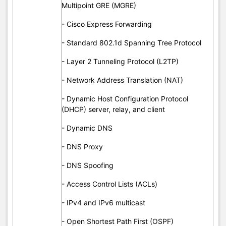
Multipoint GRE (MGRE)
- Cisco Next Generation Plug-and-Play (NG PnP)
- Cisco Express Forwarding
Protocol
- Standard 802.1d Spanning Tree Protocol
- Virtual Router Redundancy Protocol (VRRP)
- Layer 2 Tunneling Protocol (L2TP)
(RFC 2338)
High
- Network Address Translation (NAT)
availability
- HSRP
- MHSRP
- Dynamic Host Configuration Protocol
(DHCP) server, relay, and client
- Dynamic DNS
- Ethernet OA&M
Metro
- Ethernet Local Management Interface (E-LMI)
- DNS Proxy
Ethernet
- IP SLA for Ethernet
- DNS Spoofing
- Access Control Lists (ACLs)
- IPv6 addressing architecture
- IPv4 and IPv6 multicast
- IPv6 name resolution
- Open Shortest Path First (OSPF)