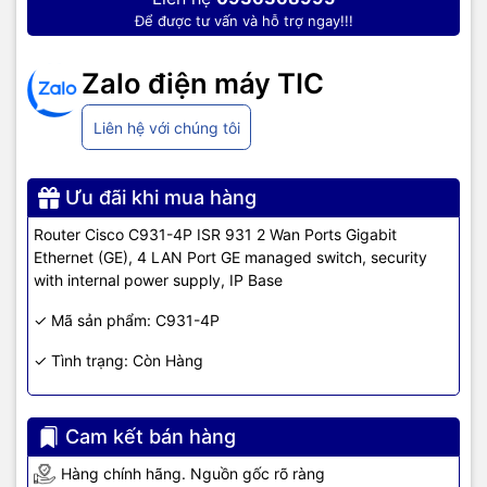
Để được tư vấn và hỗ trợ ngay!!!
- 25 802.1Q VLANs
- MAC filtering
Zalo điện máy TIC
- Switched Port Analyzer (SPAN)
Liên hệ với chúng tôi
Switch
- Storm control
features
- Smart ports
Ưu đãi khi mua hàng
- Secure MAC address
Router Cisco C931-4P ISR 931 2 Wan Ports Gigabit
- Internet Group Management Protocol Version
Ethernet (GE), 4 LAN Port GE managed switch, security
3 (IGMPv3) snooping
with internal power supply, IP Base
- 802.1X
✓ Mã sản phẩm: C931-4P
✓ Tình trạng: Còn Hàng
- Low-Latency Queuing (LLQ)
- Weighted Fair Queuing (WFQ)
Cam kết bán hàng
- Class-Based WFQ (CBWFQ)
Hàng chính hãng. Nguồn gốc rõ ràng
- Class-Based Traffic Shaping (CBTS)