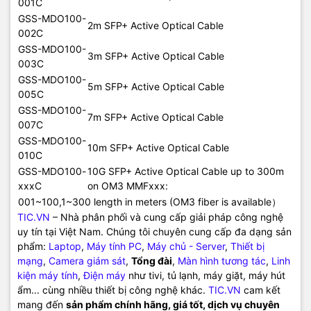
001C
GSS-MDO100-
2m SFP+ Active Optical Cable
002C
GSS-MDO100-
3m SFP+ Active Optical Cable
003C
GSS-MDO100-
5m SFP+ Active Optical Cable
005C
GSS-MDO100-
7m SFP+ Active Optical Cable
007C
GSS-MDO100-
10m SFP+ Active Optical Cable
010C
GSS-MDO100-
10G SFP+ Active Optical Cable up to 300m
xxxC
on OM3 MMFxxx:
001~100,1~300 length in meters (OM3 fiber is available）
TIC.VN
– Nhà phân phối và cung cấp giải pháp công nghệ
uy tín tại Việt Nam. Chúng tôi chuyên cung cấp đa dạng sản
phẩm:
Laptop
,
Máy tính PC
,
Máy chủ - Server
,
Thiết bị
mạng
,
Camera giám sát
,
Tổng đài
,
Màn hình tương tác
,
Linh
kiện máy tính
,
Điện máy
như tivi, tủ lạnh, máy giặt, máy hút
ẩm... cùng nhiều thiết bị công nghệ khác.
TIC.VN
cam kết
mang đến
sản phẩm chính hãng, giá tốt, dịch vụ chuyên