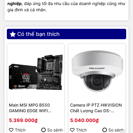
nghiệp
, đáp ứng tối đa nhu cầu của doanh nghiệp cũng như
gia đình và cá nhân.
Có thể bạn thích
Main MSI MPG B550
Camera IP PTZ HIKVISION
GAMING EDGE WIFI
Chất Lượng Cao DS-
(Chipset AMD B550/
2DE2202-DE3
5.399.000₫
5.040.000₫
Socket AM4/ VGA
onboard)
Thích
So sánh
Thích
So sánh