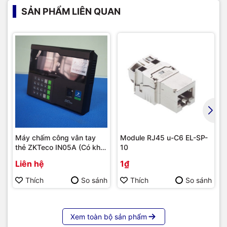
SẢN PHẨM LIÊN QUAN
Máy chấm công vân tay
Module RJ45 u-C6 EL-SP-
thẻ ZKTeco IN05A (Có khả
10
năng tích hợp module 4G) |
Liên hệ
1₫
Hàng chính hãng
Thích
So sánh
Thích
So sánh
Xem toàn bộ sản phẩm