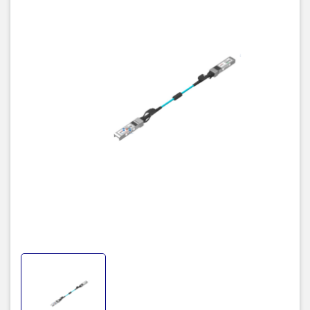
7m SFP+ Active Optical Cable
007C
GSS-MDO100-
10m SFP+ Active Optical Cable
010C
GSS-MDO100-
10G SFP+ Active Optical Cable up to 300m on
xxxC
OM3 MMFxxx:
001~100,1~300 length in meters (OM3 fiber is available）
TIC.VN
– Nhà phân phối và cung cấp giải pháp công nghệ uy tín
tại Việt Nam. Chúng tôi chuyên cung cấp đa dạng sản phẩm:
Laptop
,
Máy tính PC
,
Máy chủ - Server
,
Thiết bị mạng
,
Camera
giám sát
,
Tổng đài
,
Màn hình tương tác
,
Linh kiện máy tính
,
Điện
máy
như tivi, tủ lạnh, máy giặt, máy hút ẩm... cùng nhiều thiết bị
công nghệ khác.
TIC.VN
cam kết mang đến
sản phẩm chính
hãng, giá tốt, dịch vụ chuyên nghiệp
, đáp ứng tối đa nhu cầu của
doanh nghiệp cũng như gia đình và cá nhân.