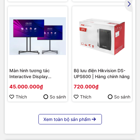
Màn hình tương tác
Bộ lưu điện Hikvision DS-
Interactive Display
UPS600 | Hàng chính hãng
Hikvision DS-D5B86RB/FL
45.000.000₫
720.000₫
86 | Cấu hình cao cấp |
Hàng chính hãng
Thích
So sánh
Thích
So sánh
Xem toàn bộ sản phẩm