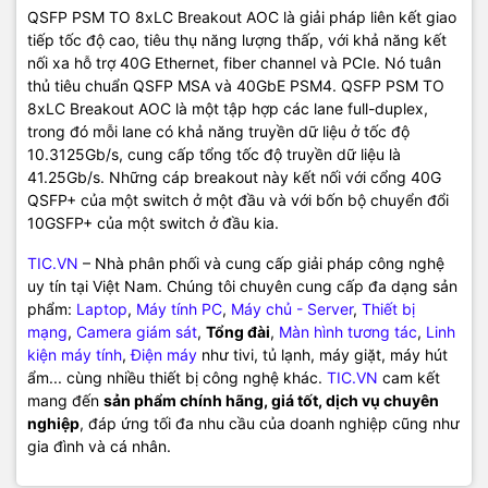
QSFP PSM TO 8xLC Breakout AOC là giải pháp liên kết giao
tiếp tốc độ cao, tiêu thụ năng lượng thấp, với khả năng kết
nối xa hỗ trợ 40G Ethernet, fiber channel và PCIe. Nó tuân
thủ tiêu chuẩn QSFP MSA và 40GbE PSM4. QSFP PSM TO
8xLC Breakout AOC là một tập hợp các lane full-duplex,
trong đó mỗi lane có khả năng truyền dữ liệu ở tốc độ
10.3125Gb/s, cung cấp tổng tốc độ truyền dữ liệu là
41.25Gb/s. Những cáp breakout này kết nối với cổng 40G
QSFP+ của một switch ở một đầu và với bốn bộ chuyển đổi
10GSFP+ của một switch ở đầu kia.
TIC.VN
– Nhà phân phối và cung cấp giải pháp công nghệ
uy tín tại Việt Nam. Chúng tôi chuyên cung cấp đa dạng sản
phẩm:
Laptop
,
Máy tính PC
,
Máy chủ - Server
,
Thiết bị
mạng
,
Camera giám sát
,
Tổng đài
,
Màn hình tương tác
,
Linh
kiện máy tính
,
Điện máy
như tivi, tủ lạnh, máy giặt, máy hút
ẩm... cùng nhiều thiết bị công nghệ khác.
TIC.VN
cam kết
mang đến
sản phẩm chính hãng, giá tốt, dịch vụ chuyên
nghiệp
, đáp ứng tối đa nhu cầu của doanh nghiệp cũng như
gia đình và cá nhân.