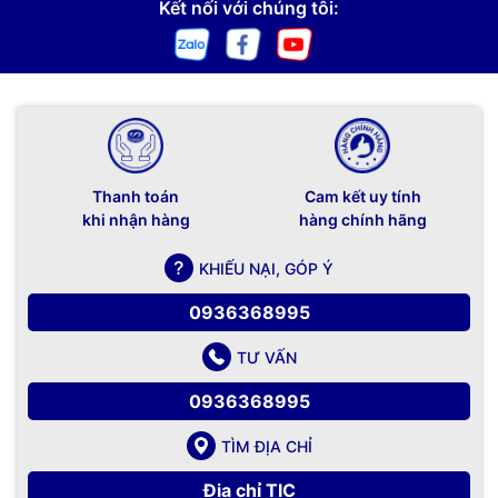
Kết nối với chúng tôi:
Thanh toán
Cam kết uy tính
khi nhận hàng
hàng chính hãng
KHIẾU NẠI, GÓP Ý
0936368995
TƯ VẤN
0936368995
TÌM ĐỊA CHỈ
Địa chỉ TIC