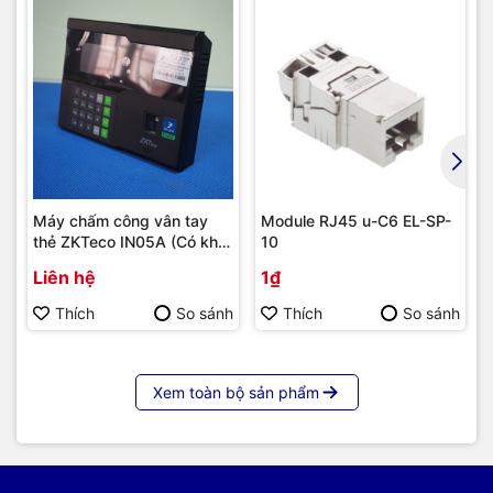
Máy chấm công vân tay
Module RJ45 u-C6 EL-SP-
thẻ ZKTeco IN05A (Có khả
10
năng tích hợp module 4G) |
Liên hệ
1₫
Hàng chính hãng
Thích
So sánh
Thích
So sánh
Xem toàn bộ sản phẩm