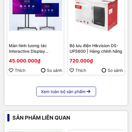
Màn hình tương tác
Bộ lưu điện Hikvision DS-
Interactive Display
UPS600 | Hàng chính hãng
Hikvision DS-D5B86RB/FL
45.000.000₫
720.000₫
86 | Cấu hình cao cấp |
Hàng chính hãng
Thích
So sánh
Thích
So sánh
Xem toàn bộ sản phẩm
SẢN PHẨM LIÊN QUAN