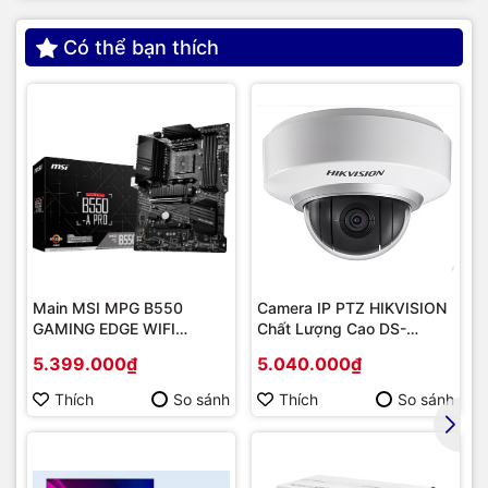
Có thể bạn thích
Main MSI MPG B550
Camera IP PTZ HIKVISION
GAMING EDGE WIFI
Chất Lượng Cao DS-
(Chipset AMD B550/
2DE2202-DE3
5.399.000₫
5.040.000₫
Socket AM4/ VGA
onboard)
Thích
So sánh
Thích
So sánh