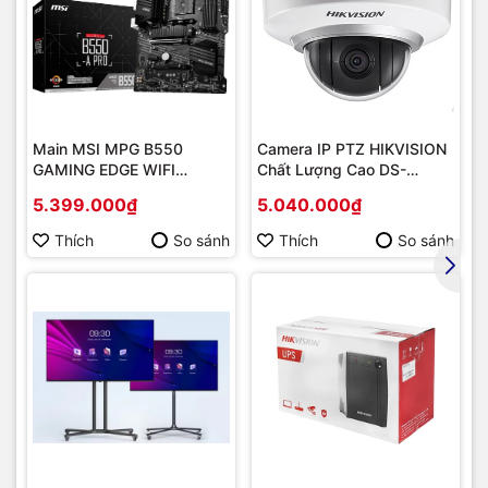
Main MSI MPG B550
Camera IP PTZ HIKVISION
GAMING EDGE WIFI
Chất Lượng Cao DS-
(Chipset AMD B550/
2DE2202-DE3
5.399.000₫
5.040.000₫
Socket AM4/ VGA
onboard)
Thích
So sánh
Thích
So sánh