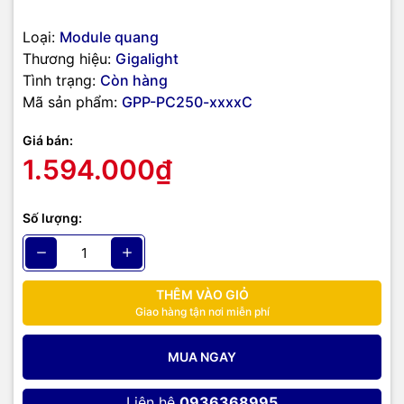
Loại:
Module quang
Thương hiệu:
Gigalight
Tình trạng:
Còn hàng
Mã sản phẩm:
GPP-PC250-xxxxC
Giá bán:
1.594.000₫
Số lượng:
THÊM VÀO GIỎ
Giao hàng tận nơi miễn phí
MUA NGAY
Liên hệ
0936368995