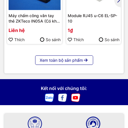
Máy chấm công vân tay
Module RJ45 u-C6 EL-SP-
thẻ ZKTeco IN05A (Có khả
10
năng tích hợp module 4G) |
Liên hệ
1₫
Hàng chính hãng
Thích
So sánh
Thích
So sánh
Xem toàn bộ sản phẩm
Kết nối với chúng tôi: