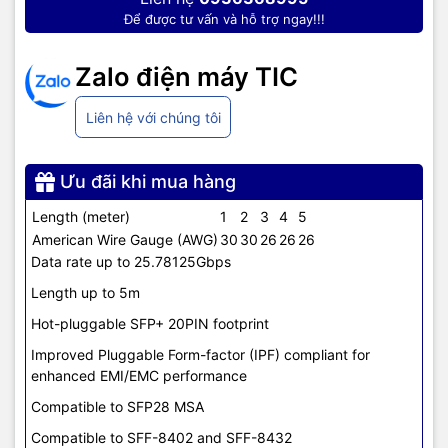
Để được tư vấn và hỗ trợ ngay!!!
Zalo điện máy TIC
Liên hệ với chúng tôi
Ưu đãi khi mua hàng
Length (meter)
1
2
3
4
5
American Wire Gauge (AWG)
30
30
26
26
26
Data rate up to 25.78125Gbps
Length up to 5m
Hot-pluggable SFP+ 20PIN footprint
Improved Pluggable Form-factor (IPF) compliant for
enhanced EMI/EMC performance
Compatible to SFP28 MSA
Compatible to SFF-8402 and SFF-8432