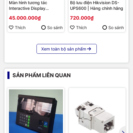
Màn hình tương tác
Bộ lưu điện Hikvision DS-
Interactive Display
UPS600 | Hàng chính hãng
Hikvision DS-D5B86RB/FL
45.000.000₫
720.000₫
86 | Cấu hình cao cấp |
Hàng chính hãng
Thích
So sánh
Thích
So sánh
Xem toàn bộ sản phẩm
SẢN PHẨM LIÊN QUAN