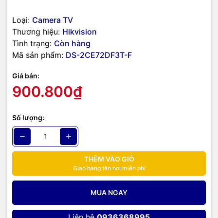
Loại:
Camera TV
Thương hiệu:
Hikvision
Tình trạng:
Còn hàng
Mã sản phẩm:
DS-2CE72DF3T-F
Giá bán:
900.800₫
Số lượng:
THÊM VÀO GIỎ
Giao hàng tận nơi miễn phí
MUA NGAY
Liên hệ
0936368995