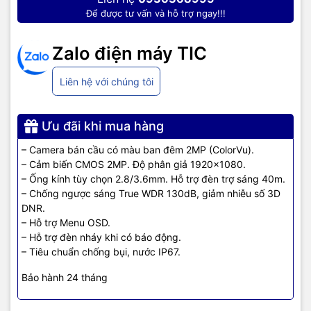
Để được tư vấn và hỗ trợ ngay!!!
Zalo điện máy TIC
Liên hệ với chúng tôi
Ưu đãi khi mua hàng
– Camera bán cầu có màu ban đêm 2MP (ColorVu).
– Cảm biến CMOS 2MP. Độ phân giả 1920×1080.
– Ống kính tùy chọn 2.8/3.6mm. Hỗ trợ đèn trợ sáng 40m.
– Chống ngược sáng True WDR 130dB, giảm nhiễu số 3D
DNR.
– Hỗ trợ Menu OSD.
– Hỗ trợ đèn nháy khi có báo động.
– Tiêu chuẩn chống bụi, nước IP67.
Bảo hành 24 tháng