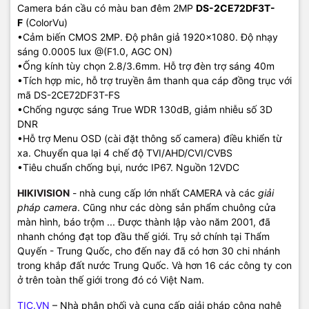
Camera bán cầu có màu ban đêm 2MP
DS-2CE72DF3T-
F
(ColorVu)
•Cảm biến CMOS 2MP. Độ phân giả 1920x1080. Độ nhạy
sáng 0.0005 lux @(F1.0, AGC ON)
•Ống kính tùy chọn 2.8/3.6mm. Hỗ trợ đèn trợ sáng 40m
•Tích hợp mic, hỗ trợ truyền âm thanh qua cáp đồng trục với
mã DS-2CE72DF3T-FS
•Chống ngược sáng True WDR 130dB, giảm nhiễu số 3D
DNR
•Hỗ trợ Menu OSD (cài đặt thông số camera) điều khiển từ
xa. Chuyển qua lại 4 chế độ TVI/AHD/CVI/CVBS
•Tiêu chuẩn chống bụi, nước IP67. Nguồn 12VDC
HIKIVISION
- nhà cung cấp lớn nhất CAMERA và các
giải
pháp camera
. Cũng như các dòng sản phẩm chuông cửa
màn hình, báo trộm ... Được thành lập vào năm 2001, đã
nhanh chóng đạt top đầu thế giới. Trụ sở chính tại Thẩm
Quyến - Trung Quốc, cho đến nay đã có hơn 30 chi nhánh
trong khắp đất nước Trung Quốc. Và hơn 16 các công ty con
ở trên toàn thế giới trong đó có Việt Nam.
TIC.VN
– Nhà phân phối và cung cấp giải pháp công nghệ