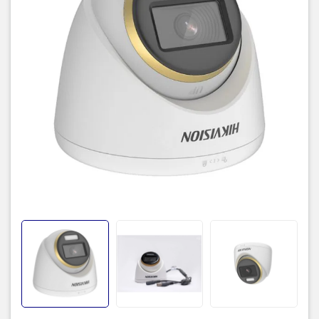
TIC.VN
– Nhà phân phối và cung cấp giải pháp công nghệ uy tín
tại Việt Nam. Chúng tôi chuyên cung cấp đa dạng sản phẩm:
Laptop
,
Máy tính PC
,
Máy chủ - Server
,
Thiết bị mạng
,
Camera
giám sát
,
Tổng đài
,
Màn hình tương tác
,
Linh kiện máy tính
,
Điện
máy
như tivi, tủ lạnh, máy giặt, máy hút ẩm... cùng nhiều thiết bị
công nghệ khác.
TIC.VN
cam kết mang đến
sản phẩm chính
hãng, giá tốt, dịch vụ chuyên nghiệp
, đáp ứng tối đa nhu cầu của
doanh nghiệp cũng như gia đình và cá nhân.