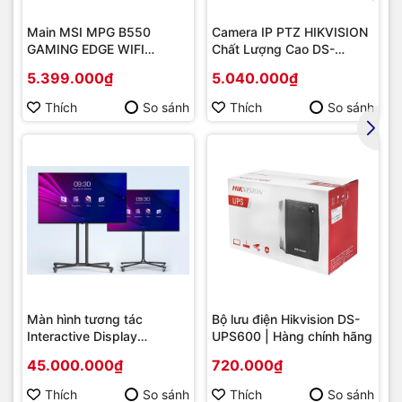
Main MSI MPG B550
Camera IP PTZ HIKVISION
GAMING EDGE WIFI
Chất Lượng Cao DS-
(Chipset AMD B550/
2DE2202-DE3
5.399.000₫
5.040.000₫
Socket AM4/ VGA
onboard)
Thích
So sánh
Thích
So sánh
Màn hình tương tác
Bộ lưu điện Hikvision DS-
Interactive Display
UPS600 | Hàng chính hãng
Hikvision DS-D5B86RB/FL
45.000.000₫
720.000₫
86 | Cấu hình cao cấp |
Hàng chính hãng
Thích
So sánh
Thích
So sánh