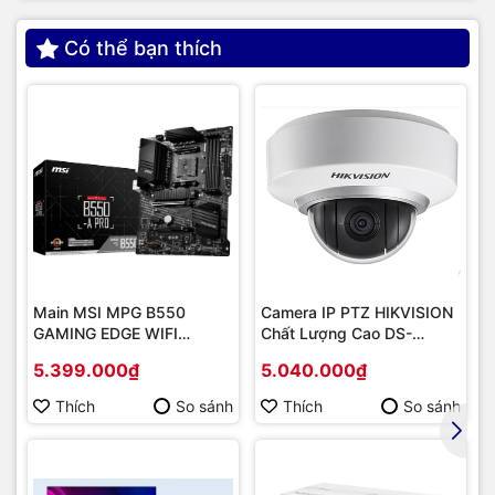
gia đình và cá nhân.
Có thể bạn thích
Main MSI MPG B550
Camera IP PTZ HIKVISION
GAMING EDGE WIFI
Chất Lượng Cao DS-
(Chipset AMD B550/
2DE2202-DE3
5.399.000₫
5.040.000₫
Socket AM4/ VGA
onboard)
Thích
So sánh
Thích
So sánh