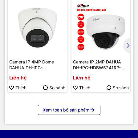
Camera IP 4MP Dome
Camera IP 2MP DAHUA
DAHUA DH-IPC-
DH-IPC-HDBW5241RP-
HDW5442TMP-AS | Hàng
ASE | Hàng chính hãng
Liên hệ
Liên hệ
chính hãng
Thích
So sánh
Thích
So sánh
Xem toàn bộ sản phẩm