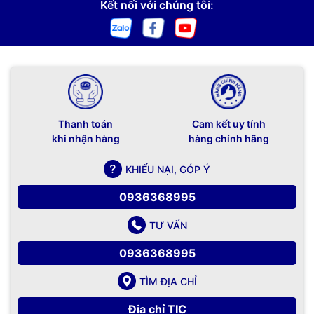
Kết nối với chúng tôi:
Thanh toán
Cam kết uy tính
khi nhận hàng
hàng chính hãng
KHIẾU NẠI, GÓP Ý
0936368995
TƯ VẤN
0936368995
TÌM ĐỊA CHỈ
Địa chỉ TIC