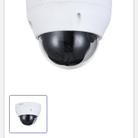
Trang bị nhiều chế độ thông minh
Được trang bị nhiều chế độ thông minh như chế độ ngày đêm
(ICR), tự động cân bằng trắng (AWB), tự động bù sáng (AGC),
chống ngược sáng (BLC), chống nhiễu (2D-DNR) cho hình ảnh thu
được tốt nhất với mọi môi trường ánh sáng.
Camera Dahua DH-IPC-HDPW1230R1-S5
hỗ trợ mã hóa 2 luồng
với định dạng H.265 và H.264, hỗ trợ xem hình bằng nhiều công
cụ: Web, phần mềm CMS (DSS/PSS) và DMSS.
Camera Dahua còn được trang bị IP67 chống nước, chống bụi
bẩn, thời tiết xấu, giúp bạn quan sát hình ảnh tốt nhất trong mọi
không gian kể cả được lắp đặt ngoài trời.
Sản phẩm camera quan sát Dahua DH-IPC-HDPW1230R1-S5 đang
có giá ưu đãi tốt và bảo hành chính hãng trên toàn quốc
tại
giadaily.com
Thông số kỹ thuật camera IP hồng ngoại 2.0 megapixel DAHUA
DH-IPC-HDPW1230R1-S5