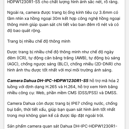
HDPW1230R1-S5 cho chất lượng hình ảnh sắc nét, rõ ràng.
Ngoài ra, camera được trang bị ống kính tiêu cự 3.6mm có
tầm nhìn xa hồng ngoại 30m kết hợp công nghệ hồng ngoại
thông minh giúp quan sát chi tiết vào ban đêm rõ nét và có
độ bao quát rộng.
Trang bị nhiều chế độ thông minh
Được trang bị nhiều chế độ thông minh như chế độ ngày
đêm (ICR), tự động cân bằng trắng (AWB), tự động bù sáng
(AGC), chống ngược sáng (BLC), chống nhiễu (2D-DNR) cho
hình ảnh thu được tốt nhất với mọi môi trường ánh sáng.
Camera Dahua DH-IPC-HDPW1230R1-S5
hỗ trợ mã hóa 2
luồng với định dạng H.265 và H.264, hỗ trợ xem hình bằng
nhiều công cụ: Web, phần mềm CMS (DSS/PSS) và DMSS.
Camera Dahua còn được trang bị IP67 chống nước, chống
bụi bẩn, thời tiết xấu, giúp bạn quan sát hình ảnh tốt nhất
trong mọi không gian kể cả được lắp đặt ngoài trời.
Sản phẩm camera quan sát Dahua DH-IPC-HDPW1230R1-