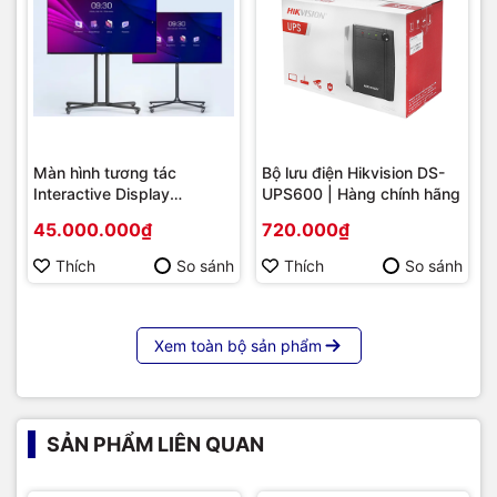
Màn hình tương tác
Bộ lưu điện Hikvision DS-
Interactive Display
UPS600 | Hàng chính hãng
Hikvision DS-D5B86RB/FL
45.000.000₫
720.000₫
86 | Cấu hình cao cấp |
Hàng chính hãng
Thích
So sánh
Thích
So sánh
Xem toàn bộ sản phẩm
SẢN PHẨM LIÊN QUAN