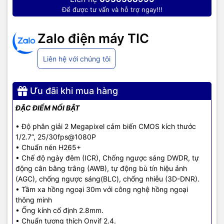
Để được tư vấn và hỗ trợ ngay!!!
- Xuất xứ: Trung Quốc.
- Bảo hành: 24 tháng.
Zalo điện máy TIC
.
Liên hệ với chúng tôi
TIC.VN
– Nhà phân phối và cung cấp giải pháp công nghệ uy tín
tại Việt Nam. Chúng tôi chuyên cung cấp đa dạng sản phẩm:
Laptop
,
Máy tính PC
,
Máy chủ - Server
,
Thiết bị mạng
,
Camera
Ưu đãi khi mua hàng
giám sát
,
Tổng đài
,
Màn hình tương tác
,
Linh kiện máy tính
,
Điện
ĐẶC ĐIỂM NỔI BẬT
máy
như tivi, tủ lạnh, máy giặt, máy hút ẩm... cùng nhiều thiết bị
công nghệ khác.
TIC.VN
cam kết mang đến
sản phẩm chính
• Độ phân giải 2 Megapixel cảm biến CMOS kích thước
hãng, giá tốt, dịch vụ chuyên nghiệp
, đáp ứng tối đa nhu cầu của
1/2.7”, 25/30fps@1080P
doanh nghiệp cũng như gia đình và cá nhân.
• Chuẩn nén H265+
• Chế độ ngày đêm (ICR), Chống ngược sáng DWDR, tự
động cân bằng trắng (AWB), tự động bù tín hiệu ảnh
(AGC), chống ngược sáng(BLC), chống nhiễu (3D-DNR).
• Tầm xa hồng ngoại 30m với công nghệ hồng ngoại
thông minh
• Ống kính cố định 2.8mm.
• Chuẩn tương thích Onvif 2.4.