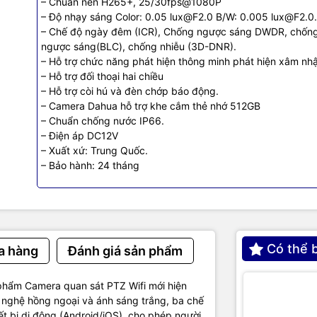
 DAHUA DH-SD2A500-GN-A
– Chuẩn nén H265+, 25/30fps@1080P
– Độ nhạy sáng Color: 0.05 lux@F2.0 B/W: 0.005 lux@F2.0
– Chế độ ngày đêm (ICR), Chống ngược sáng DWDR, chốn
MP PTZ WIFI cảm biến CMOS kích thước 1/2.8”
ngược sáng(BLC), chống nhiễu (3D-DNR).
én H265+, 25/30fps@1080P
– Hỗ trợ chức năng phát hiện thông minh phát hiện xâm nh
sáng Color: 0.05 lux@F2.0 B/W: 0.005 lux@F2.0.
– Hỗ trợ đối thoại hai chiều
gày đêm (ICR), Chống ngược sáng DWDR, chống ngược sáng(BLC), 
– Hỗ trợ còi hú và đèn chớp báo động.
– Camera Dahua hỗ trợ khe cắm thẻ nhớ 512GB
ức năng phát hiện thông minh phát hiện xâm nhập.
– Chuẩn chống nước IP66.
 thoại hai chiều
– Điện áp DC12V
i hú và đèn chớp báo động.
– Xuất xứ: Trung Quốc.
ahua hỗ trợ khe cắm thẻ nhớ 512GB
– Bảo hành: 24 tháng
ống nước IP66.
DC12V
Trung Quốc.
: 24 tháng
à phân phối và cung cấp giải pháp công nghệ uy tín tại Việt Nam. C
Có thể 
a hàng
Đánh giá sản phẩm
g cấp đa dạng sản phẩm:
Laptop
,
Máy tính PC
,
Máy chủ - Server
,
Th
ra giám sát
,
Tổng đài
,
Màn hình tương tác
,
Linh kiện máy tính
,
Điện
phẩm Camera quan sát PTZ Wifi mới hiện
nh, máy giặt, máy hút ẩm... cùng nhiều thiết bị công nghệ khác.
TIC.VN
g nghệ hồng ngoại và ánh sáng trắng, ba chế
sản phẩm chính hãng, giá tốt, dịch vụ chuyên nghiệp
, đáp ứng tối 
t bị di động (Android/iOS), cho phép người
nghiệp cũng như gia đình và cá nhân.