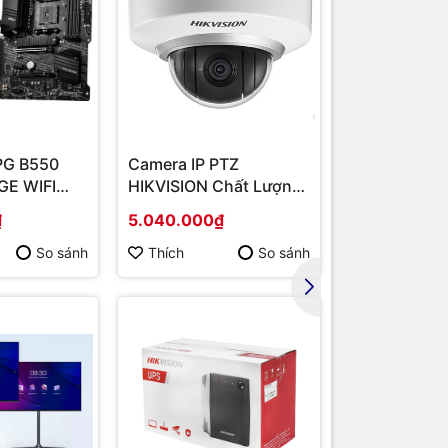
PG B550
Camera IP PTZ
Router Wi-F
E WIFI
HIKVISION Chất Lượng
Băng Tần Ké
MD B550/
Cao DS-2DE2202-DE3
Hàng chính 
₫
5.040.000₫
1.567.000₫
/ VGA
So sánh
Thích
So sánh
Thích