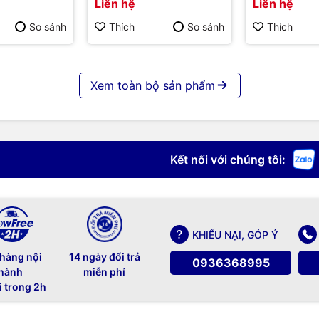
Liên hệ
Liên hệ
chính hãng
So sánh
Thích
So sánh
Thích
Xem toàn bộ sản phẩm
Kết nối với chúng tôi:
KHIẾU NẠI, GÓP Ý
 hàng nội
14 ngày đổi trả
0936368995
hành
miễn phí
i trong 2h