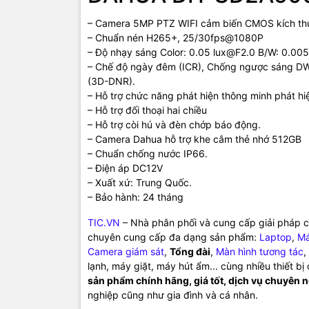
– Camera 5MP PTZ WIFI cảm biến CMOS kích thư
– Chuẩn nén H265+, 25/30fps@1080P
– Độ nhạy sáng Color: 0.05 lux@F2.0 B/W: 0.005
– Chế độ ngày đêm (ICR), Chống ngược sáng D
(3D-DNR).
– Hỗ trợ chức năng phát hiện thông minh phát h
– Hỗ trợ đối thoại hai chiều
– Hỗ trợ còi hú và đèn chớp báo động.
– Camera Dahua hỗ trợ khe cắm thẻ nhớ 512GB
– Chuẩn chống nước IP66.
– Điện áp DC12V
– Xuất xứ: Trung Quốc.
– Bảo hành: 24 tháng
TIC.VN
– Nhà phân phối và cung cấp giải pháp cô
chuyên cung cấp đa dạng sản phẩm:
Laptop
,
Má
Camera giám sát
,
Tổng đài
,
Màn hình tương tác
,
lạnh, máy giặt, máy hút ẩm... cùng nhiều thiết b
sản phẩm chính hãng, giá tốt, dịch vụ chuyên 
nghiệp cũng như gia đình và cá nhân.