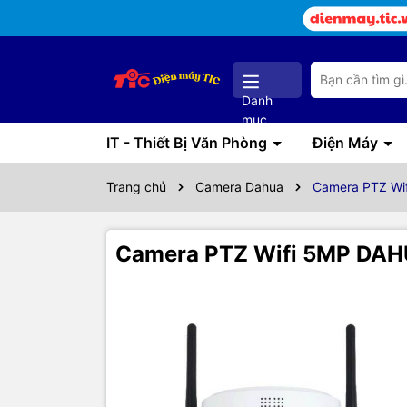
Danh
mục
IT - Thiết Bị Văn Phòng
Điện Máy
Trang chủ
Camera Dahua
Camera PTZ Wi
Camera PTZ Wifi 5MP DA
Thôn
DAHUA DH
nay, có độ 