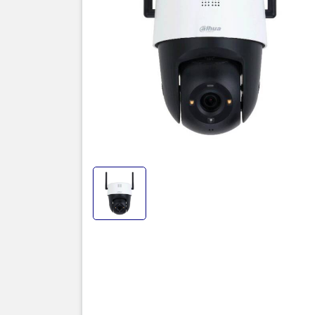
chế độ xem 
người dùng 
Sản phẩm C
mạnh mẽ, kế
sự lựa chọn
năng báo đ
Thôn