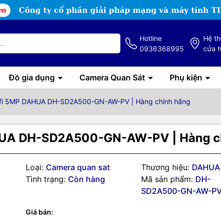
Hotline
Hệ t
0936368995
cửa 
Đồ gia dụng
Camera Quan Sát
Phụ kiện
fi 5MP DAHUA DH-SD2A500-GN-AW-PV | Hàng chính hãng
HUA DH-SD2A500-GN-AW-PV | Hàng c
Loại:
Camera quan sat
Thương hiệu:
DAHUA
Tình trạng:
Còn hàng
Mã sản phẩm:
DH-
g số kỹ thuật
SD2A500-GN-AW-P
-SD2A500-GN-AW-PV
là dòng sản phẩm Camera quan sát PTZ Wifi
Giá bán:
phân giải cao 5.0megapixel, với công nghệ hồng ngoại và ánh sáng 