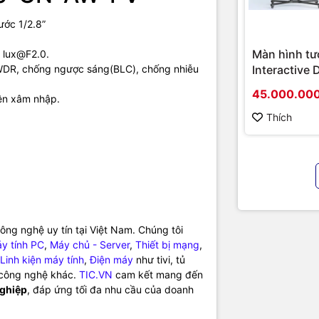
ớc 1/2.8”
Màn hình tư
 lux@F2.0.
Interactive 
WDR, chống ngược sáng(BLC), chống nhiễu
Hikvision D
45.000.00
iện xâm nhập.
D5B86RB/FL
hình cao cấ
Thích
chính hãng
ng nghệ uy tín tại Việt Nam. Chúng tôi
y tính PC
,
Máy chủ - Server
,
Thiết bị mạng
,
Linh kiện máy tính
,
Điện máy
như tivi, tủ
ị công nghệ khác.
TIC.VN
cam kết mang đến
nghiệp
, đáp ứng tối đa nhu cầu của doanh