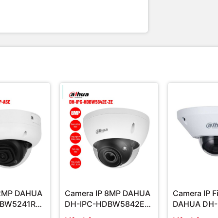
 2MP DAHUA
Camera IP 8MP DAHUA
Camera IP 
BW5241RP-
DH-IPC-HDBW5842E-
DAHUA DH-
 chính hãng
ZE | Hàng chính hãng
EB5541P-AS