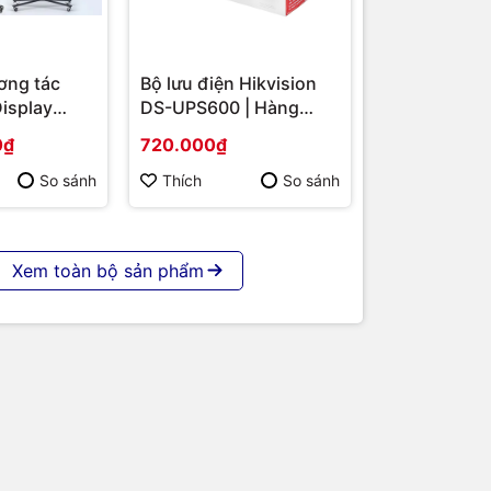
ơng tác
Bộ lưu điện Hikvision
Display
DS-UPS600 | Hàng
S-
chính hãng
0₫
720.000₫
 86 | Cấu
p | Hàng
So sánh
Thích
So sánh
Xem toàn bộ sản phẩm