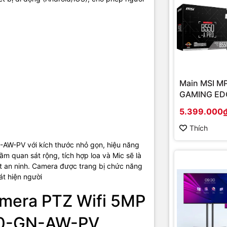
Main MSI M
GAMING EDG
(Chipset A
5.399.000
Socket AM4
onboard)
Thích
-PV với kích thước nhỏ gọn, hiệu năng
ầm quan sát rộng, tích hợp loa và Mic sẽ là
át an ninh. Camera được trang bị chức năng
t hiện người
amera PTZ Wifi 5MP
0-GN-AW-PV