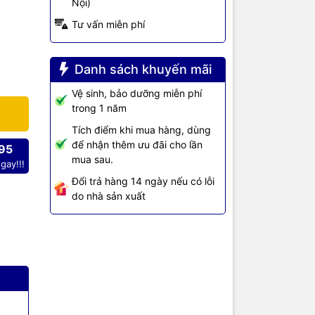
Nội)
, cho phép
Tư vấn miễn phí
Danh sách khuyến mãi
Vệ sinh, bảo dưỡng miễn phí
trong 1 năm
Tích điểm khi mua hàng, dùng
để nhận thêm ưu đãi cho lần
95
mua sau.
gay!!!
Đổi trả hàng 14 ngày nếu có lỗi
do nhà sản xuất
 hiệu năng
và Mic sẽ là
bị chức
i