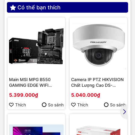
Có thể bạn thích
Main MSI MPG B550
Camera IP PTZ HIKVISION
GAMING EDGE WIFI
Chất Lượng Cao DS-
(Chipset AMD B550/
2DE2202-DE3
5.399.000₫
5.040.000₫
Socket AM4/ VGA
onboard)
Thích
So sánh
Thích
So sánh