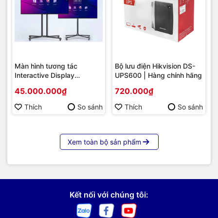
Màn hình tương tác
Bộ lưu điện Hikvision DS-
Interactive Display
UPS600 | Hàng chính hãng
Hikvision DS-D5B86RB/FL
45.000.000₫
720.000₫
86 | Cấu hình cao cấp |
Hàng chính hãng
Thích
So sánh
Thích
So sánh
Xem toàn bộ sản phẩm
Kết nối với chúng tôi: