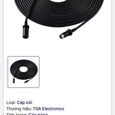
Đặc điểm nổi bật
Chiều dài 10m
: Giúp kết nối thiết bị ở khoảng cách xa linh hoạt,
không cần thay đổi vị trí lắp đặt.
Truyền tín hiệu ổn định
: Dây dẫn chất lượng cao, giảm thiểu suy
hao tín hiệu.
Đầu cắm chính xác, chắc chắn
: Dễ dàng kết nối, hạn chế nhiễu và
lỏng lẻo.
Vật liệu bền bỉ
: Vỏ bọc cách điện, chống mài mòn, tăng độ an toàn
khi sử dụng.
Ứng dụng rộng rãi
: Dùng cho hệ thống âm thanh, thiết bị điện tử,
máy móc, hoặc các thiết bị cần kéo dài kết nối.
Lợi ích khi sử dụng YR-790-10-
AS
Loại:
Cáp nối
Thương hiệu:
TOA Electronics
Giải pháp tối ưu để mở rộng kết nối thiết bị xa hơn.
Tình trạng:
Còn hàng