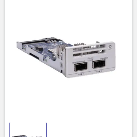
Các Module này có khả năng OIR.
Các Module này được xác thực ACT2.
Tốc độ đường truyền trên mỗi cổng, với xử lý lưu lượng một luồng
10G.
Tốc độ được tự động đàm phán tùy thuộc vào quang học được
chèn.
Bảng dưới đây thể hiện tài liệu mô tả của sản phẩm
C9200-NM-
2Q
| Catalyst 9200 2 x 40G Network Module
Bảng 1: Thông số kỹ thuật chi tiết của C9200-NM-2Q
SKU
C9200-NM-2Q
Catalyst 9200 2 x 40GE Network
Description
Module, spare
Ports
2 x 40GE SFP+
Connectivity
Wired
Technology