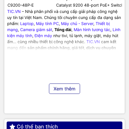
C9200-48P-E
Catalyst 9200 48-port PoE+ Switch, N
TIC.VN
– Nhà phân phối và cung cấp giải pháp công nghệ
uy tín tại Việt Nam. Chúng tôi chuyên cung cấp đa dạng sản
phẩm:
Laptop
,
Máy tính PC
,
Máy chủ - Server
,
Thiết bị
mạng
,
Camera giám sát
,
Tổng đài
,
Màn hình tương tác
,
Linh
kiện máy tính
,
Điện máy
như tivi, tủ lạnh, máy giặt, máy hút
ẩm... cùng nhiều thiết bị công nghệ khác.
TIC.VN
cam kết
mang đến
sản phẩm chính hãng, giá tốt, dịch vụ chuyên
nghiệp
, đáp ứng tối đa nhu cầu của doanh nghiệp cũng như
gia đình và cá nhân.
Xem thêm
Có thể bạn thích