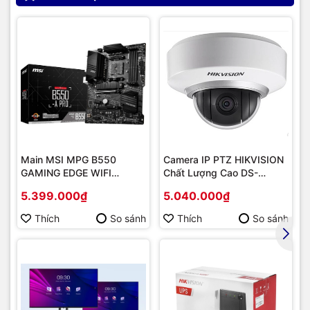
Main MSI MPG B550
Camera IP PTZ HIKVISION
GAMING EDGE WIFI
Chất Lượng Cao DS-
(Chipset AMD B550/
2DE2202-DE3
5.399.000₫
5.040.000₫
Socket AM4/ VGA
onboard)
Thích
So sánh
Thích
So sánh