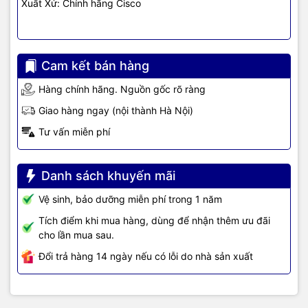
Xuất Xứ: Chính hãng Cisco
máy
như tivi, tủ lạnh, máy giặt, máy hút ẩm... cùng nhiều thiết bị
công nghệ khác.
TIC.VN
cam kết mang đến
sản phẩm chính
hãng, giá tốt, dịch vụ chuyên nghiệp
, đáp ứng tối đa nhu cầu của
doanh nghiệp cũng như gia đình và cá nhân.
Cam kết bán hàng
Hàng chính hãng. Nguồn gốc rõ ràng
Giao hàng ngay (nội thành Hà Nội)
Tư vấn miễn phí
Danh sách khuyến mãi
Vệ sinh, bảo dưỡng miễn phí trong 1 năm
Tích điểm khi mua hàng, dùng để nhận thêm ưu đãi
cho lần mua sau.
Đổi trả hàng 14 ngày nếu có lỗi do nhà sản xuất