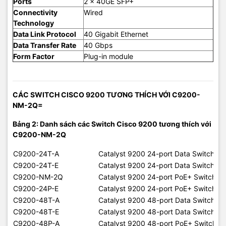
Ports
2 x 40GE SFP+
Connectivity
Wired
Technology
Data Link Protocol
40 Gigabit Ethernet
Data Transfer Rate
40 Gbps
Form Factor
Plug-in module
CÁC SWITCH CISCO 9200 TƯƠNG THÍCH VỚI C9200-
NM-2Q=
Bảng 2: Danh sách các Switch Cisco 9200 tương thích với
C9200-NM-2Q
C9200-24T-A
Catalyst 9200 24-port Data Switch, 
C9200-24T-E
Catalyst 9200 24-port Data Switch, Ne
C9200-NM-2Q
Catalyst 9200 24-port PoE+ Switch, 
C9200-24P-E
Catalyst 9200 24-port PoE+ Switch. N
C9200-48T-A
Catalyst 9200 48-port Data Switch, 
C9200-48T-E
Catalyst 9200 48-port Data Switch, N
C9200-48P-A
Catalyst 9200 48-port PoE+ Switch, 