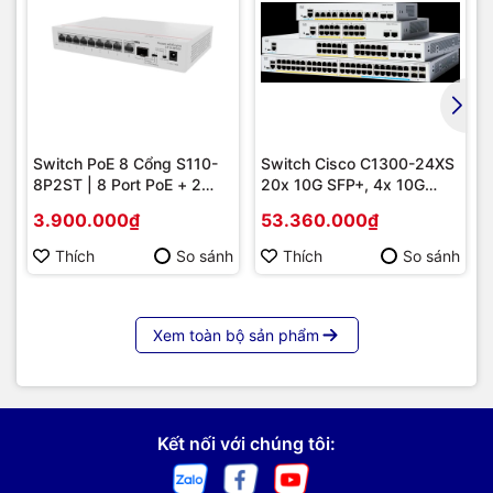
Switch PoE 8 Cổng S110-
Switch Cisco C1300-24XS
8P2ST | 8 Port PoE + 2
20x 10G SFP+, 4x 10G
Uplink SFP 1G, Giá Tốt
Copper/SFP+ combo |
3.900.000₫
53.360.000₫
Hàng chính hãng
Thích
So sánh
Thích
So sánh
Xem toàn bộ sản phẩm
Kết nối với chúng tôi: