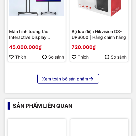
Màn hình tương tác
Bộ lưu điện Hikvision DS-
Interactive Display
UPS600 | Hàng chính hãng
Hikvision DS-D5B86RB/FL
45.000.000₫
720.000₫
86 | Cấu hình cao cấp |
Hàng chính hãng
Thích
So sánh
Thích
So sánh
Xem toàn bộ sản phẩm
SẢN PHẨM LIÊN QUAN