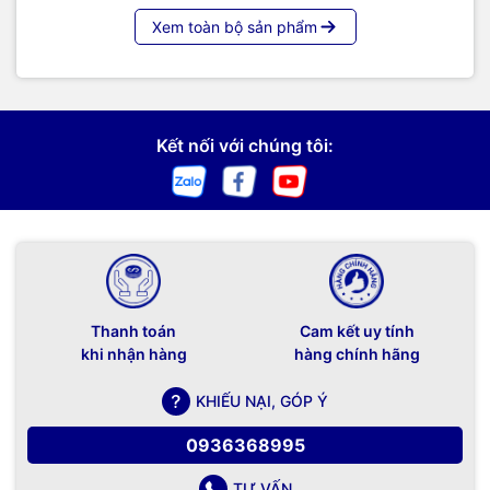
Xem toàn bộ sản phẩm
- Công suất làm nóng : 550W
- Thời gian làm nước nóng : 5.0L / H
Kết nối với chúng tôi:
- Nhiệt độ nước nóng : 90-95 độ C
Sản phẩm được thiết kế theo kiểu đặt úp bình nước phía
trên
- Công suất (V) : 220-240V, điện áp sử dụng: 50/60Hz
Thanh toán
Cam kết uy tính
khi nhận hàng
hàng chính hãng
- Làm lạnh NHANH Block
KHIẾU NẠI, GÓP Ý
Máy sẽ tự động ngắt điện khi hết nước; tự ngắt khi đạt nhiệt
0936368995
độ làm nóng – làm lạnh nước giúp bạn tiết kiệm được điện.
- Kích thước sản phẩm : 270*420*1100mm
TƯ VẤN