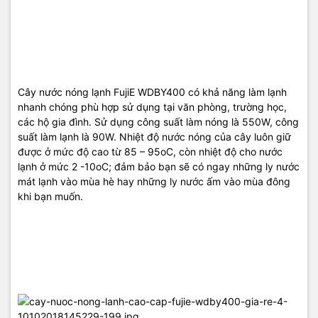
Máy sẽ tự động ngắt điện khi hết nước; tự ngắt khi đạt nhiệt độ
Cây nước nóng lạnh FujiE WDBY400 có khả năng làm lạnh
làm nóng – làm lạnh nước giúp bạn tiết kiệm được điện.
nhanh chóng phù hợp sử dụng tại văn phòng, trường học,
Công nghệ làm lạnh bằng động cơ block và môi chất R134a than
các hộ gia đình. Sử dụng công suất làm nóng là 550W, công
thiện với môi trường dựa trên nguyên ly làm lạnh của tủ lạnh với độ
suất làm lạnh là 90W. Nhiệt độ nước nóng của cây luôn giữ
bền cao.
được ở mức độ cao từ 85 – 95oC, còn nhiệt độ cho nước
lạnh ở mức 2 -10oC; đảm bảo bạn sẽ có ngay những ly nước
mát lạnh vào mùa hè hay những ly nước ấm vào mùa đông
khi bạn muốn.
– Làm nóng làm lạnh nhanh chóng,
– Với kiểu dáng nhỏ nhắn đẹp và rất chắc chắn, Với ngăn chứa đồ
rộng hơn các model cây nước trên thị trường hiện nay.