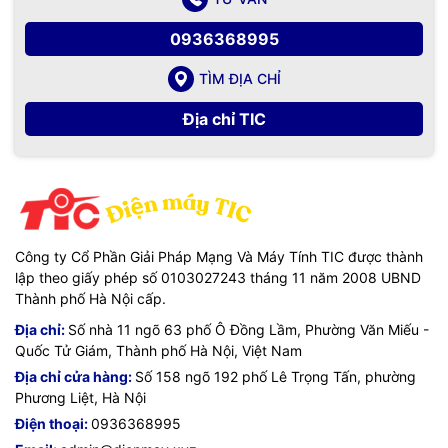
Công nghệ làm lạnh bằng động cơ block và môi chất R134a
than thiện với môi trường dựa trên nguyên ly làm lạnh của tủ
0936368995
- Trọng lượng sản phẩm : 16.5 Kgs
lạnh với độ bền cao.
TÌM ĐỊA CHỈ
Địa chỉ TIC
- Sản phẩm đạt đầy đủ các chứng nhận quốc tế CO, CQ
– Làm nóng làm lạnh nhanh chóng,
Bảo hành 24 tháng
– Với kiểu dáng nhỏ nhắn đẹp và rất chắc chắn, Với ngăn
chứa đồ rộng hơn các model cây nước trên thị trường hiện
nay.
Công ty Cổ Phần Giải Pháp Mạng Và Máy Tính TIC được thành
Công nghệ Nhật bản, xuất xứ chính hãng
lập theo giấy phép số 0103027243 tháng 11 năm 2008 UBND
Thành phố Hà Nội cấp.
– Sản phẩm có khóa an toàn giúp đảm bảo cho những gia
Địa chỉ:
Số nhà 11 ngõ 63 phố Ô Đồng Lầm, Phường Văn Miếu -
đình có trẻ nhỏ
Quốc Tử Giám, Thành phố Hà Nội, Việt Nam
Địa chỉ cửa hàng:
Số 158 ngõ 192 phố Lê Trọng Tấn, phường
Phương Liệt, Hà Nội
Điện thoại:
0936368995