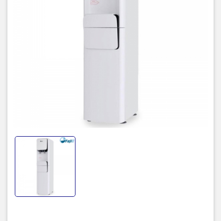
Cây nước nóng lạnh cao cấp FujiEWDBY400 kiểu dáng hiện dại,
màu sắc trắng đen rất ấn tượng
Cây nước nóng lạnh FujiE WDBY400 có khả năng làm lạnh nhanh
chóng phù hợp sử dụng tại văn phòng, trường học, các hộ gia
đình. Sử dụng công suất làm nóng là 550W, công suất làm lạnh là
90W. Nhiệt độ nước nóng của cây luôn giữ được ở mức độ cao từ
85 – 95oC, còn nhiệt độ cho nước lạnh ở mức 2 -10oC; đảm bảo
bạn sẽ có ngay những ly nước mát lạnh vào mùa hè hay những ly