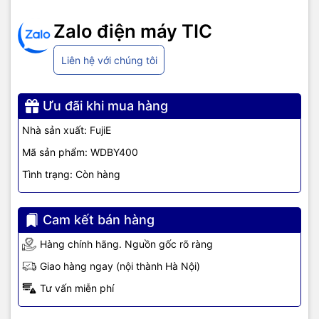
Zalo điện máy TIC
ƯU ĐIỂM NỔI BẬT CỦA CÂY
Liên hệ với chúng tôi
NƯỚC NÓNG LẠNH 2 VÒI FUJIE
WDBY400
Ưu đãi khi mua hàng
Nhà sản xuất: FujiE
Mã sản phẩm: WDBY400
Tình trạng: Còn hàng
1/ Cơ chế vận hành:
Cam kết bán hàng
Hàng chính hãng. Nguồn gốc rõ ràng
Giao hàng ngay (nội thành Hà Nội)
- Làm lạnh tốt: Máy nén (Block) nén môi chất lạnh sẽ làm tăng áp
suất và nhiệt độ của môi chất lạnh. Dàn ngưng (dàn nóng) phía
Tư vấn miễn phí
sau cây nước nóng lạnh cho phép môi chất lạnh có thể giảm bớt
nhiệt do áp suất gây ra. Môi chất lạnh chuyển từ khu vực có áp