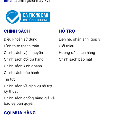
Email:
admin@dienmay.xyz
Cây nước nóng lạnh FujiE WDBY400.
Với độ bền cao, máy
sẽ luôn đáp ứng nhu cầu sử dụng nước nóng để pha trà,
CHÍNH SÁCH
HỖ TRỢ
pha sữa cho trẻ em, pha cà-phê ... sản phẩm phù hợp cho
Điều khoản sử dụng
Liên hệ, phản ánh, góp ý
mọi văn phòng, công ty cũng như các hộ gia đình, xí nghiệp,
HƯỚNG DẪN SỬ DỤNG CÂY
nhà xưởng…
Hình thức thanh toán
Giới thiệu
Chính sách vận chuyển
Hướng dẫn mua hàng
NƯỚC NÓNG LẠNH FUJIE
Chính sách đổi trả hàng
Chính sách bảo mật
WDBY400 AN TOÀN, HIỆU QUẢ:
Chính sách kinh doanh
Chính sách bảo hành
Tin tức
Chính sách về dịch vụ hỗ trợ
kỹ thuật
- Sau khi mua về bạn nên để sản phẩm tĩnh khoảng 30 – 1h để ổn
Chính sách chống hàng giả và
định ga trong máy.
bảo vệ bản quyền
GỌI MUA HÀNG