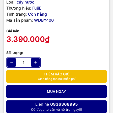
Loại:
cây nước
nước ấm vào mùa đông khi bạn muốn.
Thương hiệu:
FujiE
Tình trạng:
Còn hàng
Mã sản phẩm:
WDBY400
Giá bán:
3.390.000₫
Số lượng:
Cây nước nóng lạnh cao cấp FujiE WDBY400 được làm lạnh theo
cơ chế Block, lạnh sâu, thích hợp sử dụng dân văn phòng, các hộ
THÊM VÀO GIỎ
gia đình, chung cư...
Giao hàng tận nơi miễn phí
MUA NGAY
Liên hệ
0936368995
Để được tư vấn và hỗ trợ ngay!!!