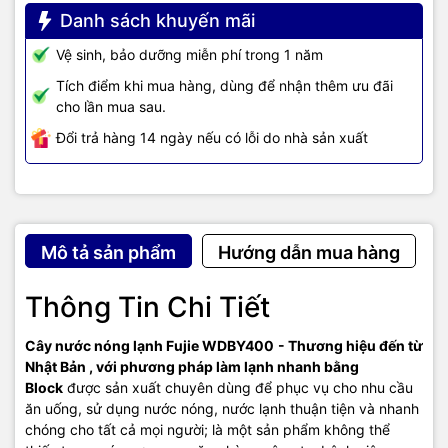
suất cao sang khu vực có áp suất thấp. Và tại đây diễn ra quá
Danh sách khuyến mãi
trình bay hơi và trong khi bay hơi môi chất lạnh sẽ hấp thụ nhiệt từ
Vệ sinh, bảo dưỡng miễn phí trong 1 năm
môi trường xung quanh, và khi đó quá trình này cũng sẽ lập đi lập
lại.
Tích điểm khi mua hàng, dùng để nhận thêm ưu đãi
cho lần mua sau.
Đổi trả hàng 14 ngày nếu có lỗi do nhà sản xuất
- Làm nóng: sợi đốt sẽ sinh ra nhiệt và làm nóng nước chứa bên
trong Bầu chứa nước, khi đạt tới nhiệt độ khống chế (95oC) thì rơ
le khống chế sẽ tự động ngắt, khi nhiệt độ trong bầu chứa nước
nóng giảm xuống thì rơ le khống chế sẽ đóng lại và cấp điện cho
Đai trở nhiệt làm việc.
Mô tả sản phẩm
Hướng dẫn mua hàng
Thông Tin Chi Tiết
2/ Mô tả sơ bộ:
Cây nước nóng lạnh Fujie WDBY400
- Thương hiệu đến từ
Nhật Bản , với phương pháp làm lạnh nhanh bằng
- Kiểu dáng to đẹp, chắc chắn hơn; ngăn chứa đồ rộng.
Block
được sản xuất chuyên dùng để phục vụ cho nhu cầu
ăn uống, sử dụng nước nóng, nước lạnh thuận tiện và nhanh
chóng cho tất cả mọi người; là một sản phẩm không thể