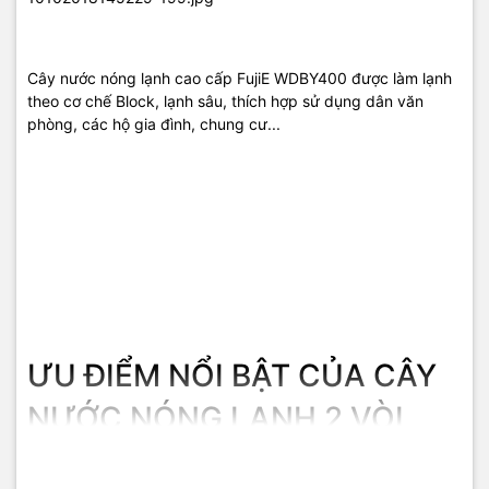
– Sản phẩm có khóa an toàn giúp đảm bảo cho những gia đình có
trẻ nhỏ
Cây nước nóng lạnh cao cấp FujiE WDBY400 được làm lạnh
theo cơ chế Block, lạnh sâu, thích hợp sử dụng dân văn
phòng, các hộ gia đình, chung cư...
Cây nước nóng lạnh FujiE WDBY400.
Với độ bền cao, máy sẽ
luôn đáp ứng nhu cầu sử dụng nước nóng để pha trà, pha sữa cho
trẻ em, pha cà-phê ... sản phẩm phù hợp cho mọi văn phòng, công
ty cũng như các hộ gia đình, xí nghiệp, nhà xưởng…
ƯU ĐIỂM NỔI BẬT CỦA CÂY
NƯỚC NÓNG LẠNH 2 VÒI
FUJIE WDBY400