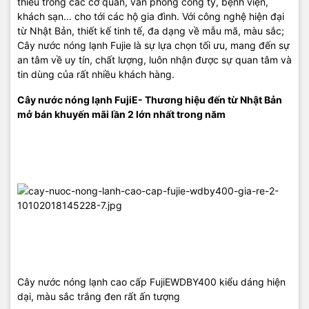
thiếu trong các cơ quan, văn phòng công ty, bệnh viện,
- Sản phẩm này có khóa an toàn vòi nóng: chỉ khi đồng thời ấn cả
khách sạn... cho tới các hộ gia đình. Với công nghệ hiện đại
khóa an toàn và cần gạt nước thì nước nóng mới chảy ra vì vậy hết
từ Nhật Bản, thiết kế tinh tế, đa dạng về mẫu mã, màu sắc;
sức an toàn cho trẻ nhỏ.
Cây nước nóng lạnh Fujie là sự lựa chọn tối ưu, mang đến sự
an tâm về uy tín, chất lượng, luôn nhận được sự quan tâm và
tin dùng của rất nhiều khách hàng.
- Mặt sau của cây nước nóng lạnh có 2 nút công tắc điều chỉnh với
Cây nước nóng lạnh FujiE
- Thương hiệu đến từ Nhật Bản
2 chế độ on – off giúp dễ dàng lựa chọn 2 chế độ nóng – lạnh tùy
mở bán khuyến mãi lần 2 lớn nhất trong năm
vào cách sử dụng sản phẩm của bạn.
Cây nước nóng lạnh cao cấp FujiEWDBY400 kiểu dáng hiện
Sản phẩm được thiết kế theo kiểu đặt úp bình nước phía trên
dại, màu sắc trắng đen rất ấn tượng