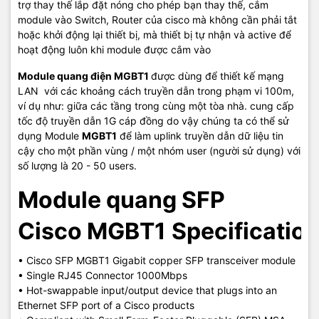
trợ thay thế lắp đặt nóng cho phép bạn thay thế, cắm
module vào Switch, Router của cisco mà không cần phải tắt
hoặc khởi động lại thiết bị, mà thiết bị tự nhận và active để
hoạt động luôn khi module được cắm vào
Module quang điện MGBT1
được dùng để thiết kế mạng
LAN với các khoảng cách truyền dẫn trong phạm vi 100m,
ví dụ như: giữa các tầng trong cùng một tòa nhà. cung cấp
tốc độ truyền dẫn 1G cáp đồng do vậy chúng ta có thể sử
dụng Module
MGBT1
để làm uplink truyền dẫn dữ liệu tin
cậy cho một phần vùng / một nhóm user (người sử dụng) với
số lượng là 20 - 50 users.
Module quang SFP
Cisco MGBT1
Specification
• Cisco SFP MGBT1 Gigabit copper SFP transceiver module
• Single RJ45 Connector 1000Mbps
• Hot-swappable input/output device that plugs into an
Ethernet SFP port of a Cisco products