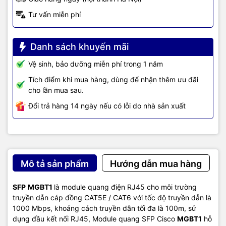
- Nexus 2000, 3000, 4000,
5000, 7000, 9000, 9300,
Tư vấn miễn phí
- Cisco 6400 Universal Access
9500 (modular) Series
Router
Danh sách khuyến mãi
TIC.VN
– Nhà phân phối và cung cấp giải pháp công nghệ uy tín
Vệ sinh, bảo dưỡng miễn phí trong 1 năm
tại Việt Nam. Chúng tôi chuyên cung cấp đa dạng sản phẩm:
Tích điểm khi mua hàng, dùng để nhận thêm ưu đãi
Laptop
,
Máy tính PC
,
Máy chủ - Server
,
Thiết bị mạng
,
Camera
cho lần mua sau.
giám sát
,
Tổng đài
,
Màn hình tương tác
,
Linh kiện máy tính
,
Điện
máy
như tivi, tủ lạnh, máy giặt, máy hút ẩm... cùng nhiều thiết bị
Đổi trả hàng 14 ngày nếu có lỗi do nhà sản xuất
công nghệ khác.
TIC.VN
cam kết mang đến
sản phẩm chính
hãng, giá tốt, dịch vụ chuyên nghiệp
, đáp ứng tối đa nhu cầu của
doanh nghiệp cũng như gia đình và cá nhân.
Mô tả sản phẩm
Hướng dẫn mua hàng
SFP
MGBT1
là module quang điện RJ45 cho môi trường
truyền dẫn cáp đồng CAT5E / CAT6 với tốc độ truyền dẫn là
1000 Mbps, khoảng cách truyền dẫn tối đa là 100m, sử
dụng đầu kết nối RJ45, Module quang SFP Cisco
MGBT1​
hỗ