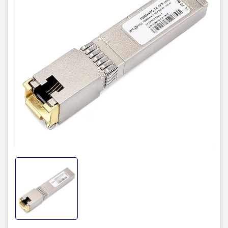
• Cisco SFP MGBT1 Gigabit copper SFP transceiver module
• Single RJ45 Connector 1000Mbps
• Hot-swappable input/output device that plugs into an Ethernet
SFP port of a Cisco products
• Compliant with Small Form-Factor Pluggable (SFP) MSA
specifications
• Compliant with IEEE802.3 10BASE-T, IEEE802.3u 100BASE-TX,
IEEE802.3ab 1000BASE-T
• Supports a maximum distance of 100m over Cat 5, Cat 5e or Cat
6 UTP cabling
• Single 3.3V power supply and TTL logic interface
• Full metal enclosure for reduced Electromagnetic Interference
(EMI)
• Approvals: C-Tick, FCC, CE, RoHS, ISO9001, TUV, UL
SFP Cisco GLC-
T Compatibility
- ASA5500 Series Appliances