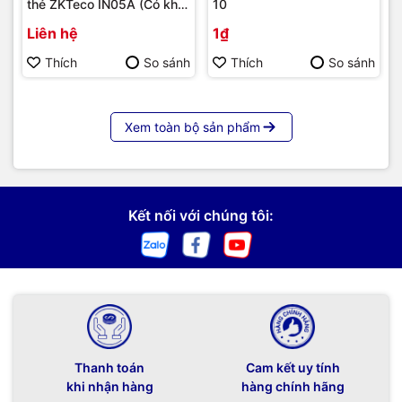
thẻ ZKTeco IN05A (Có khả
10
năng tích hợp module 4G) |
Liên hệ
1₫
Hàng chính hãng
Thích
So sánh
Thích
So sánh
Xem toàn bộ sản phẩm
Kết nối với chúng tôi:
Thanh toán
Cam kết uy tính
khi nhận hàng
hàng chính hãng