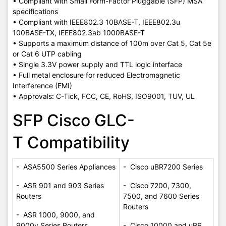
• Compliant with Small Form-Factor Pluggable (SFP) MSA
specifications
• Compliant with IEEE802.3 10BASE-T, IEEE802.3u
100BASE-TX, IEEE802.3ab 1000BASE-T
• Supports a maximum distance of 100m over Cat 5, Cat 5e
or Cat 6 UTP cabling
• Single 3.3V power supply and TTL logic interface
• Full metal enclosure for reduced Electromagnetic
Interference (EMI)
• Approvals: C-Tick, FCC, CE, RoHS, ISO9001, TUV, UL
SFP Cisco GLC-
T Compatibility
- ASA5500 Series Appliances
- Cisco uBR7200 Series
- ASR 901 and 903 Series
- Cisco 7200, 7300,
Routers
7500, and 7600 Series
Routers
- ASR 1000, 9000, and
9000v Series Routers
- Cisco 10000 and uBR