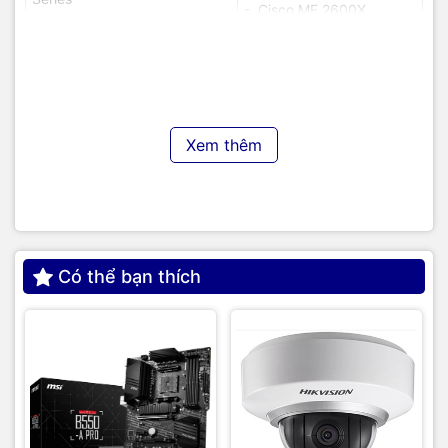
- Cisco ME 2600X
- Catalyst 3750-E Series,
- Cisco ME 3400
3750 Metro, 3750-X Series
- Cisco ME 3600X and
- Catalyst 3850 Series
ME 3800X
- Catalyst 4500 and 4500-X
- Cisco ME 4600 and ME
Xem thêm
Series
4900 Series
- Catalyst 4900 Series
- Cisco ME 6500 Series
- Catalyst 6000 Series
- Cisco MWR 2941 Mobile
Wireless Router
- Catalyst 6800 Series
Có thể bạn thích
- CRS Router Series
- Cisco 1941 Series Router
- CSS 11500 Series
- Cisco 2600, 2800, 2900
Series Router
- Cisco RF Gateway
Series
- Cisco 3200, 3600, 3700
Series Router
- NAM 2200 Series
Appliances