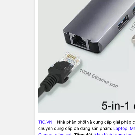
chuyên cun
mạng
,
Came
tivi, tủ lạ
mang đến
của doanh 
TIC.VN
– Nhà phân phối và cung cấp giải pháp cô
chuyên cung cấp đa dạng sản phẩm:
Laptop
,
Má
Camera giám sát
,
Tổng đài
,
Màn hình tương tác
,