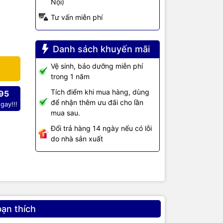
Nội)
Tư vấn miễn phí
g V-
Danh sách khuyến mãi
ết
Vệ sinh, bảo dưỡng miễn phí
0
trong 1 năm
Tích điểm khi mua hàng, dùng
B 3.0
95
để nhận thêm ưu đãi cho lần
gay!!!
mua sau.
y
Đổi trả hàng 14 ngày nếu có lỗi
 nối
do nhà sản xuất
suất
bạn thích