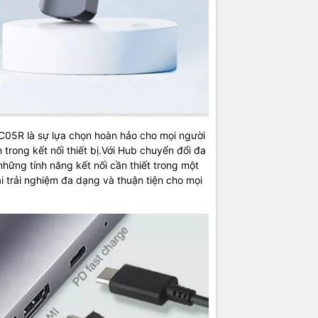
05R là sự lựa chọn hoàn hảo cho mọi người
 trong kết nối thiết bị.Với Hub chuyển đổi đa
hững tính năng kết nối cần thiết trong một
ại trải nghiệm đa dạng và thuận tiện cho mọi
à phân phối và cung cấp giải pháp công nghệ uy tín tại Việt Nam. C