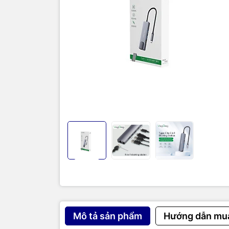
Thôn
Hub 
TC05
nối đ
4K, 
và 1
khôn
mà c
cao.
Mô tả sản phẩm
Hướng dẫn mu