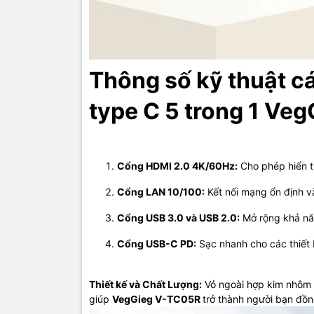
Thiết kế v
giúp
VegGi
Thông số kỹ thuật 
type C 5 trong 1 Ve
Cổng HDMI 2.0 4K/60Hz:
Cho phép hiển th
Cổng LAN 10/100:
Kết nối mạng ổn định v
Cổng USB 3.0 và USB 2.0:
Mở rộng khả năng
Cổng USB-C PD:
Sạc nhanh cho các thiết 
Thiết kế và Chất Lượng:
Vỏ ngoài hợp kim nhôm c
giúp
VegGieg V-TC05R
trở thành người bạn đồn