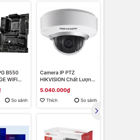
PG B550
Camera IP PTZ
Router Wi-F
E WIFI
HIKVISION Chất Lượng
Băng Tần Ké
MD B550/
Cao DS-2DE2202-DE3
Hàng chính 
₫
5.040.000₫
1.567.000₫
/ VGA
So sánh
Thích
So sánh
Thích