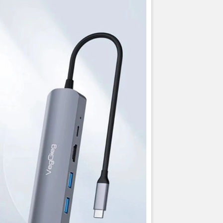
n USB Type C 5 trong 1 VegGieg V-TC05R là sự lựa chọn hoàn hảo 
tìm kiếm giải pháp đa chức năng và tiện ích trong kết nối thiết bị.Vớ
đa năng 5 trong 1 VegGieg V-TC05R, bạn có tất cả những tính năng 
 một thiết bị nhỏ gọn và sang trọng, đồng thời mang lại trải nghiệm 
cho mọi người dùng.