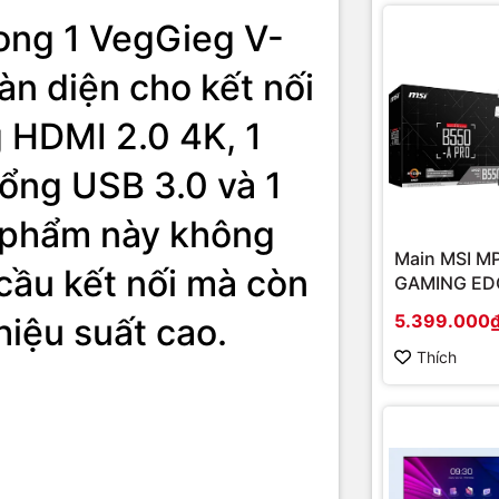
ong 1 VegGieg V-
àn diện cho kết nối
ng HDMI 2.0 4K, 1
ổng USB 3.0 và 1
 phẩm này không
Main MSI M
cầu kết nối mà còn
GAMING EDG
(Chipset A
5.399.000
hiệu suất cao.
Socket AM4
onboard)
Thích