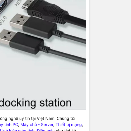
g cấp đa dạng sản phẩm:
Laptop
,
Máy tính PC
,
Máy chủ - Server
,
Th
ra giám sát
,
Tổng đài
,
Màn hình tương tác
,
Linh kiện máy tính
,
Điện
nh, máy giặt, máy hút ẩm... cùng nhiều thiết bị công nghệ khác.
TIC.VN
sản phẩm chính hãng, giá tốt, dịch vụ chuyên nghiệp
, đáp ứng tối 
nghiệp cũng như gia đình và cá nhân.
ng nghệ uy tín tại Việt Nam. Chúng tôi
y tính PC
,
Máy chủ - Server
,
Thiết bị mạng
,
Linh kiện máy tính
,
Điện máy
như tivi, tủ