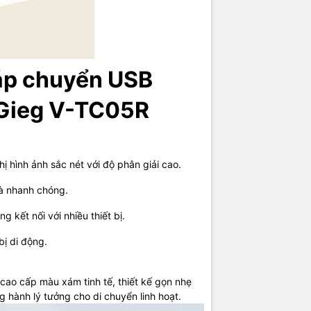
à Chất Lượng:
Vỏ ngoài hợp kim nhôm cao cấp màu xám tinh tế, thiết
eg V-TC05R
trở thành người bạn đồng hành lý tưởng cho di chuyển l
cáp chuyển USB
gGieg V-TC05R
ị hình ảnh sắc nét với độ phân giải cao.
à nhanh chóng.
 kết nối với nhiều thiết bị.
bị di động.
ao cấp màu xám tinh tế, thiết kế gọn nhẹ
g hành lý tưởng cho di chuyển linh hoạt.