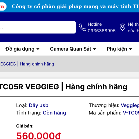
Hotline
Hệ t
0936368995
cửa 
Đồ gia dụng
Camera Quan Sát
Phụ kiện
EGGIEG | Hàng chính hãng
TC05R VEGGIEG | Hàng chính hãng
Loại:
Dây usb
Thương hiệu:
Veggie
Tình trạng:
Còn hàng
Mã sản phẩm:
V-TC0
Giá bán:
560.000₫