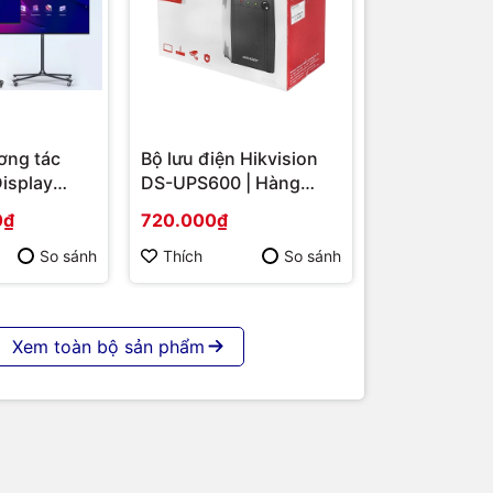
ơng tác
Bộ lưu điện Hikvision
SB
Display
DS-UPS600 | Hàng
S-
chính hãng
0₫
720.000₫
R
 86 | Cấu
p | Hàng
So sánh
Thích
So sánh
giải cao.
Xem toàn bộ sản phẩm