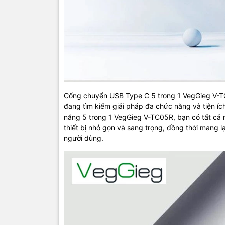
Cổng chuyển USB Type C 5 trong 1 VegGieg V-TC
đang tìm kiếm giải pháp đa chức năng và tiện ích
năng 5 trong 1 VegGieg V-TC05R, bạn có tất cả n
thiết bị nhỏ gọn và sang trọng, đồng thời mang l
người dùng.
TIC.VN
– Nh