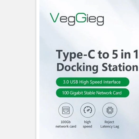
Cổng chuyể
người đang 
chuyển đổi 
thiết trong
thuận tiện 