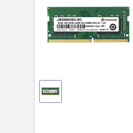
Model
THÔNG
Form Fact
Loại RAM
Dung lượn
Số kênh
Tốc độ Bu
Độ trễ
Điện áp
Registere