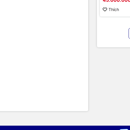
D5B86RB/FL
hình cao cấ
Thích
chính hãng