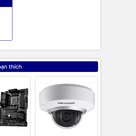
bạn thích
húng tôi
iết bị
 máy
như
cam kết
đa nhu cầu