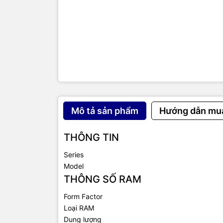
Kiểm tra lỗ
Số PIN
THÔNG
Bao gồm
Mô tả sản phẩm
Hướng dẫn mu
TIC.VN
– Nh
chuyên cun
mạng
,
Came
THÔNG TIN
tivi, tủ lạ
mang đến
Series
của doanh 
Model
THÔNG SỐ RAM
Form Factor
Loại RAM
Dung lượng