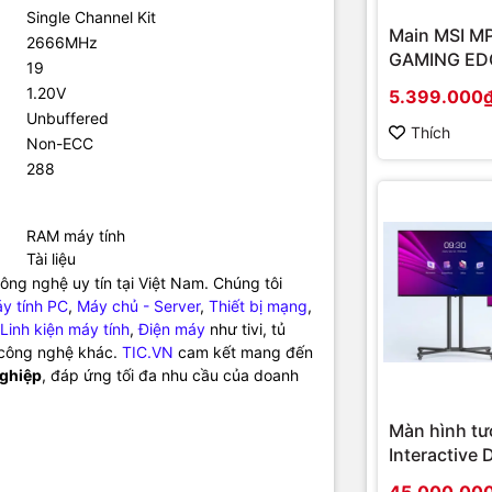
Single Channel Kit
Main MSI M
2666MHz
GAMING EDG
19
(Chipset A
1.20V
5.399.000
Socket AM4
Unbuffered
onboard)
Thích
Non-ECC
288
RAM máy tính
Tài liệu
ng nghệ uy tín tại Việt Nam. Chúng tôi
y tính PC
,
Máy chủ - Server
,
Thiết bị mạng
,
Linh kiện máy tính
,
Điện máy
như tivi, tủ
ị công nghệ khác.
TIC.VN
cam kết mang đến
nghiệp
, đáp ứng tối đa nhu cầu của doanh
Màn hình tư
Interactive 
Hikvision D
45.000.00