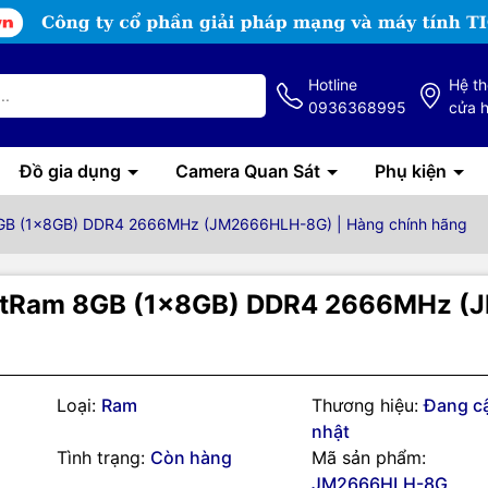
Hotline
Hệ t
0936368995
cửa 
Đồ gia dụng
Camera Quan Sát
Phụ kiện
GB (1x8GB) DDR4 2666MHz (JM2666HLH-8G) | Hàng chính hãng
etRam 8GB (1x8GB) DDR4 2666MHz (
g số kỹ thuật
 TIN
Loại:
Ram
Thương hiệu:
Đang c
nhật
Tình trạng:
Còn hàng
Mã sản phẩm:
JetRam
JM2666HLH-8G