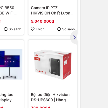
PG B550
Camera IP PTZ
Router Wi-F
E WIFI
HIKVISION Chất Lượng
Băng Tần Ké
MD B550/
Cao DS-2DE2202-DE3
Hàng chính 
₫
5.040.000₫
1.567.000₫
/ VGA
So sánh
Thích
So sánh
Thích
ơng tác
Bộ lưu điện Hikvision
Display
DS-UPS600 | Hàng
S-
chính hãng
0₫
720.000₫