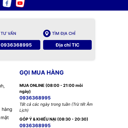
TƯ VẤN
TÌM ĐỊA CHỈ
0936368995
Địa chỉ TIC
GỌI MUA HÀNG
nh,
MUA ONLINE (08:00 - 21:00 mỗi
ngày)
0936368995
Tất cả các ngày trong tuần (Trừ tết Âm
 hàng
Lịch)
 mật
GÓP Ý & KHIẾU NẠI (08:30 - 20:30)
0936368995