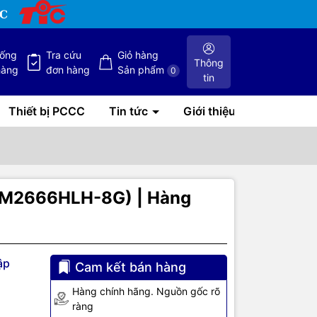
hống
Tra cứu
Giỏ hàng
Thông
hàng
đơn hàng
Sản phẩm
0
tin
Thiết bị PCCC
Tin tức
Giới thiệu
JM2666HLH-8G) | Hàng
ập
Cam kết bán hàng
Hàng chính hãng. Nguồn gốc rõ
ràng