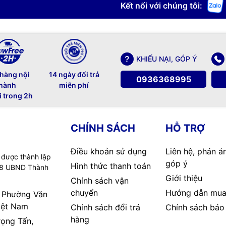
Kết nối với chúng tôi:
KHIẾU NẠI, GÓP Ý
 hàng nội
14 ngày đổi trả
0936368995
hành
miễn phí
i trong 2h
CHÍNH SÁCH
HỖ TRỢ
Điều khoản sử dụng
Liên hệ, phản á
 được thành lập
góp ý
Hình thức thanh toán
08 UBND Thành
Giới thiệu
Chính sách vận
chuyển
Hướng dẫn mua
, Phường Văn
iệt Nam
Chính sách đổi trả
Chính sách bảo
hàng
rọng Tấn,