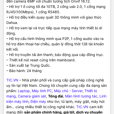
đến camera 6MP với chuẩn tương tích Onvif 16.12.
– Hỗ trợ 1 ổ cứng tối đa 10TB, 2 cổng usb 2.0, 1 cổng mạng
RJ45(100Mbps), 1 cổng RS485.
– Hỗ trợ điều kiển quay quét 3D thông minh với giao thức
Dahua.
– Hỗ trợ xem lại và trực tiếp qua mạng máy tính thiết bị di
động.
– Hỗ trợ cấu hình thông minh qua P2P, 1 cổng audio vào ra
hỗ trợ đàm thoại hai chiều, quản lý đồng thời 128 tài khoản
kết nối.
– Hỗ trợ truyền tải âm thanh, báo động qua cáp đồng trục.
– Thiết kế nút reset cứng trên mainboard.
– Sản xuất tại Trung Quốc.
– Bảo hành: 24 tháng
TIC.VN
– Nhà phân phối và cung cấp giải pháp công nghệ
uy tín tại Việt Nam. Chúng tôi chuyên cung cấp đa dạng sản
phẩm:
Laptop
,
Máy tính PC
,
Máy chủ - Server
,
Thiết bị
mạng
,
Camera giám sát
,
Tổng đài
,
Màn hình tương tác
,
Linh
kiện máy tính
,
Điện máy
như tivi, tủ lạnh, máy giặt, máy hút
ẩm... cùng nhiều thiết bị công nghệ khác.
TIC.VN
cam kết
mang đến
sản phẩm chính hãng, giá tốt, dịch vụ chuyên