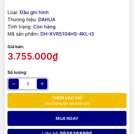
Loại:
Đầu ghi hình
Thương hiệu:
DAHUA
Tình trạng:
Còn hàng
Mã sản phẩm:
DH-XVR5104HS-4KL-I3
Giá bán:
3.755.000₫
Số lượng:
THÊM VÀO GIỎ
Giao hàng tận nơi miễn phí
MUA NGAY
Liên hệ
0936368995