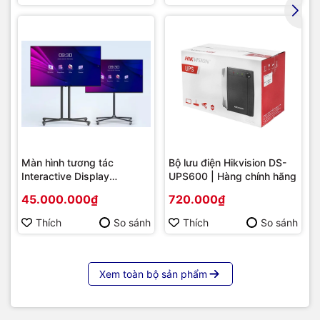
Màn hình tương tác
Bộ lưu điện Hikvision DS-
Interactive Display
UPS600 | Hàng chính hãng
Hikvision DS-D5B86RB/FL
45.000.000₫
720.000₫
86 | Cấu hình cao cấp |
Hàng chính hãng
Thích
So sánh
Thích
So sánh
Xem toàn bộ sản phẩm