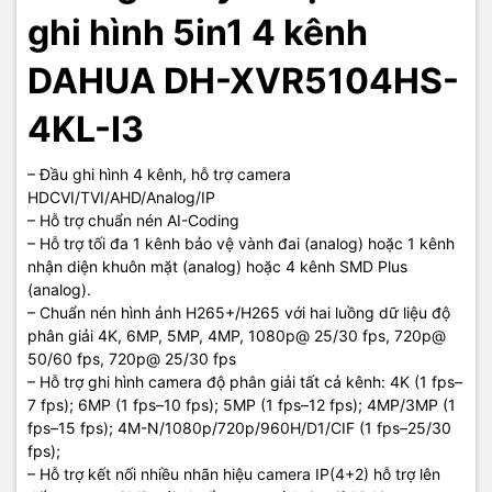
ghi hình 5in1 4 kênh
DAHUA DH-XVR5104HS-
4KL-I3
– Đầu ghi hình 4 kênh, hỗ trợ camera
HDCVI/TVI/AHD/Analog/IP
– Hỗ trợ chuẩn nén AI-Coding
– Hỗ trợ tối đa 1 kênh bảo vệ vành đai (analog) hoặc 1 kênh
nhận diện khuôn mặt (analog) hoặc 4 kênh SMD Plus
(analog).
– Chuẩn nén hình ảnh H265+/H265 với hai luồng dữ liệu độ
phân giải 4K, 6MP, 5MP, 4MP, 1080p@ 25/30 fps, 720p@
50/60 fps, 720p@ 25/30 fps
– Hỗ trợ ghi hình camera độ phân giải tất cả kênh: 4K (1 fps–
7 fps); 6MP (1 fps–10 fps); 5MP (1 fps–12 fps); 4MP/3MP (1
fps–15 fps); 4M-N/1080p/720p/960H/D1/CIF (1 fps–25/30
fps);
– Hỗ trợ kết nối nhiều nhãn hiệu camera IP(4+2) hỗ trợ lên