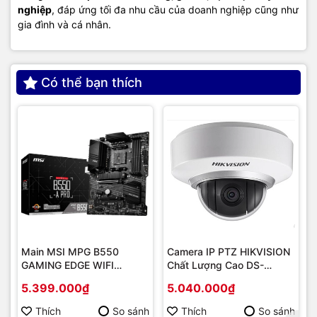
nghiệp
, đáp ứng tối đa nhu cầu của doanh nghiệp cũng như
gia đình và cá nhân.
Có thể bạn thích
Main MSI MPG B550
Camera IP PTZ HIKVISION
GAMING EDGE WIFI
Chất Lượng Cao DS-
(Chipset AMD B550/
2DE2202-DE3
5.399.000₫
5.040.000₫
Socket AM4/ VGA
onboard)
Thích
So sánh
Thích
So sánh