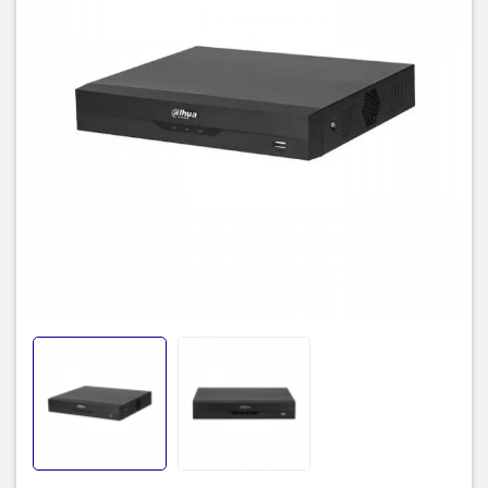
– Hỗ trợ 1 ổ cứng tối đa 10TB, 2 cổng usb 2.0, 1 cổng mạng
RJ45(100Mbps), 1 cổng RS485.
– Hỗ trợ điều kiển quay quét 3D thông minh với giao thức Dahua.
– Hỗ trợ xem lại và trực tiếp qua mạng máy tính thiết bị di động.
– Hỗ trợ cấu hình thông minh qua P2P, 1 cổng audio vào ra hỗ trợ
đàm thoại hai chiều, quản lý đồng thời 128 tài khoản kết nối.
– Hỗ trợ truyền tải âm thanh, báo động qua cáp đồng trục.
– Thiết kế nút reset cứng trên mainboard.
– Sản xuất tại Trung Quốc.
– Bảo hành: 24 tháng
TIC.VN
– Nhà phân phối và cung cấp giải pháp công nghệ uy tín
tại Việt Nam. Chúng tôi chuyên cung cấp đa dạng sản phẩm:
Laptop
,
Máy tính PC
,
Máy chủ - Server
,
Thiết bị mạng
,
Camera
giám sát
,
Tổng đài
,
Màn hình tương tác
,
Linh kiện máy tính
,
Điện
máy
như tivi, tủ lạnh, máy giặt, máy hút ẩm... cùng nhiều thiết bị
công nghệ khác.
TIC.VN
cam kết mang đến
sản phẩm chính
hãng, giá tốt, dịch vụ chuyên nghiệp
, đáp ứng tối đa nhu cầu của
doanh nghiệp cũng như gia đình và cá nhân.