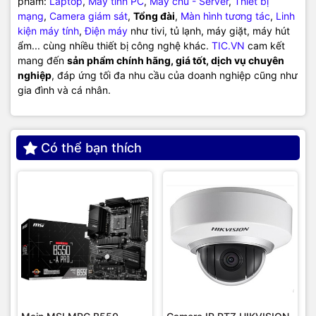
phẩm:
Laptop
,
Máy tính PC
,
Máy chủ - Server
,
Thiết bị
mạng
,
Camera giám sát
,
Tổng đài
,
Màn hình tương tác
,
Linh
kiện máy tính
,
Điện máy
như tivi, tủ lạnh, máy giặt, máy hút
ẩm... cùng nhiều thiết bị công nghệ khác.
TIC.VN
cam kết
mang đến
sản phẩm chính hãng, giá tốt, dịch vụ chuyên
nghiệp
, đáp ứng tối đa nhu cầu của doanh nghiệp cũng như
gia đình và cá nhân.
Có thể bạn thích