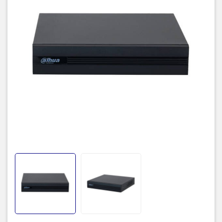
– Hỗ trợ chuẩn nén AI-Coding.
– Hỗ trợ tối đa 4 kênh SMD Plus (analog).
– Chuẩn nén hình ảnh H265+/H265 với hai luồng dữ liệu, độ phân
giải 1080P/720P@25/30 fps.
– Hỗ trợ ghi hình camera độ phân giải 1080N/720P(1 fps – 25 fps),
960H/D1/CIF (1 fps–25/30 fps), cổng ra tín hiệu video đồng thời
HDMI/VGA.
– Hỗ trợ kết nối nhiều nhãn hiệu camera IP(8+2), hỗ trợ lên đến
camera 6MP với chuẩn tương tích Onvif 16.12.
– Hỗ trợ 1 ổ cứng tối đa 6TB.
– Hỗ trợ 2 cổng usb 2.0, 1 cổng mạng RJ45(100Mbps), hỗ trợ điều
kiển quay quét 3D thông minh với giao thức Dahua.
– Hỗ trợ xem lại và trực tiếp qua mạng máy tính thiết bị di động.
– Hỗ trợ cấu hình thông minh qua P2P.
– Hỗ trợ 1 cổng audio vào ra hỗ trợ đàm thoại hai chiều, quản lý
đồng thời 128 tài khoản kết nối.
– Hỗ trợ truyền tải âm thanh, báo động qua cáp đồng trục.
– Thiết kế nút reset cứng trên mainboard.
– Sản xuất tại Trung Quốc.
– Bảo hành: 24 tháng
TIC.VN
– Nhà phân phối và cung cấp giải pháp công nghệ uy tín