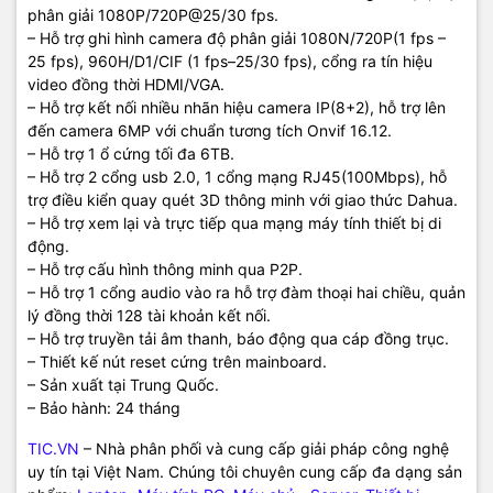
phân giải 1080P/720P@25/30 fps.
– Hỗ trợ ghi hình camera độ phân giải 1080N/720P(1 fps –
25 fps), 960H/D1/CIF (1 fps–25/30 fps), cổng ra tín hiệu
video đồng thời HDMI/VGA.
– Hỗ trợ kết nối nhiều nhãn hiệu camera IP(8+2), hỗ trợ lên
đến camera 6MP với chuẩn tương tích Onvif 16.12.
– Hỗ trợ 1 ổ cứng tối đa 6TB.
– Hỗ trợ 2 cổng usb 2.0, 1 cổng mạng RJ45(100Mbps), hỗ
trợ điều kiển quay quét 3D thông minh với giao thức Dahua.
– Hỗ trợ xem lại và trực tiếp qua mạng máy tính thiết bị di
động.
– Hỗ trợ cấu hình thông minh qua P2P.
– Hỗ trợ 1 cổng audio vào ra hỗ trợ đàm thoại hai chiều, quản
lý đồng thời 128 tài khoản kết nối.
– Hỗ trợ truyền tải âm thanh, báo động qua cáp đồng trục.
– Thiết kế nút reset cứng trên mainboard.
– Sản xuất tại Trung Quốc.
– Bảo hành: 24 tháng
TIC.VN
– Nhà phân phối và cung cấp giải pháp công nghệ
uy tín tại Việt Nam. Chúng tôi chuyên cung cấp đa dạng sản