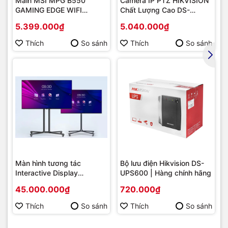
Main MSI MPG B550
Camera IP PTZ HIKVISION
GAMING EDGE WIFI
Chất Lượng Cao DS-
(Chipset AMD B550/
2DE2202-DE3
5.399.000₫
5.040.000₫
Socket AM4/ VGA
onboard)
Thích
So sánh
Thích
So sánh
Màn hình tương tác
Bộ lưu điện Hikvision DS-
Interactive Display
UPS600 | Hàng chính hãng
Hikvision DS-D5B86RB/FL
45.000.000₫
720.000₫
86 | Cấu hình cao cấp |
Hàng chính hãng
Thích
So sánh
Thích
So sánh