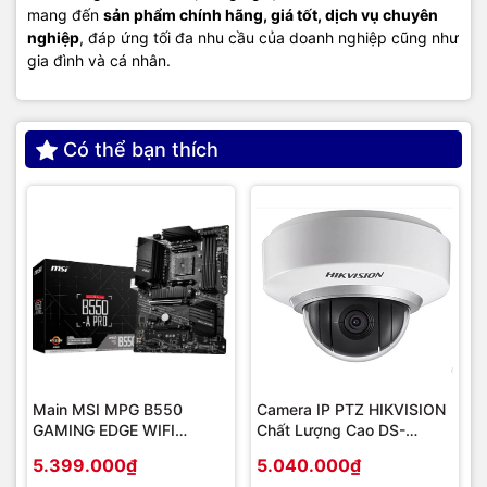
mang đến
sản phẩm chính hãng, giá tốt, dịch vụ chuyên
nghiệp
, đáp ứng tối đa nhu cầu của doanh nghiệp cũng như
gia đình và cá nhân.
Có thể bạn thích
Main MSI MPG B550
Camera IP PTZ HIKVISION
GAMING EDGE WIFI
Chất Lượng Cao DS-
(Chipset AMD B550/
2DE2202-DE3
5.399.000₫
5.040.000₫
Socket AM4/ VGA