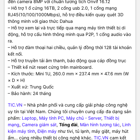
đến camera 8MP với chuẩn tương tích Onvif 16.12
– Hỗ trợ 1 ổ cứng 16TB, 2 cổng usb 2.0, 1 cổng mạng
RJ45(10/100/1000Mbps), hỗ trợ điều kiển quay quét 3D
thông minh với giao thức Dahua
– Hỗ trợ xem lại và trực tiếp qua mạng máy tính thiết bị di
động, hỗ trợ cấu hình thông minh qua P2P, 1 cổng audio vào
ra.
– Hỗ trợ đàm thoại hai chiều, quản lý đồng thời 128 tài khoản
kết nối.
– Hỗ trợ truyền tải âm thanh, báo động qua cáp đồng trục
– Thiết kế nút reset cứng trên mainboard.
– Kích thước: Mini 1U, 260.0 mm × 237.4 mm × 47.6 mm (W
× D × H)
– Xuất xứ: Trung Quốc
– Bảo hành: 24 tháng
TIC.VN
– Nhà phân phối và cung cấp giải pháp công nghệ
uy tín tại Việt Nam. Chúng tôi chuyên cung cấp đa dạng sản
phẩm:
Laptop
,
Máy tính PC
,
Máy chủ - Server
,
Thiết bị
mạng
,
Camera giám sát
,
Tổng đài
,
Màn hình tương tác
,
Linh
kiện máy tính
,
Điện máy
như tivi, tủ lạnh, máy giặt, máy hút
ẩm... cùng nhiều thiết bị công nghệ khác.
TIC.VN
cam kết