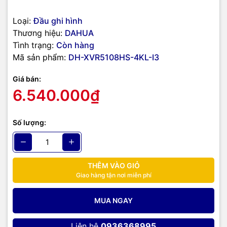
doanh nghiệp cũng như gia đình và cá nhân.
Loại:
Đầu ghi hình
Thương hiệu:
DAHUA
Tình trạng:
Còn hàng
Mã sản phẩm:
DH-XVR5108HS-4KL-I3
Giá bán:
6.540.000₫
Số lượng:
THÊM VÀO GIỎ
Giao hàng tận nơi miễn phí
MUA NGAY
Liên hệ
0936368995