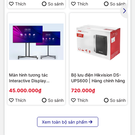
onboard)
Thích
So sánh
Thích
So sánh
Màn hình tương tác
Bộ lưu điện Hikvision DS-
Interactive Display
UPS600 | Hàng chính hãng
Hikvision DS-D5B86RB/FL
45.000.000₫
720.000₫
86 | Cấu hình cao cấp |
Hàng chính hãng
Thích
So sánh
Thích
So sánh
Xem toàn bộ sản phẩm