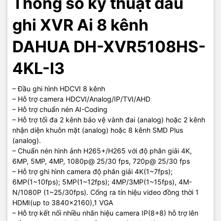
Thông số kỹ thuật đầu
ghi XVR Ai 8 kênh
DAHUA DH-XVR5108HS-
4KL-I3
– Đầu ghi hình HDCVI 8 kênh
– Hỗ trợ camera HDCVI/Analog/IP/TVI/AHD
– Hỗ trợ chuẩn nén AI-Coding
– Hỗ trợ tối đa 2 kênh bảo vệ vành đai (analog) hoặc 2 kênh
nhận diện khuôn mặt (analog) hoặc 8 kênh SMD Plus
(analog).
– Chuẩn nén hình ảnh H265+/H265 với độ phân giải 4K,
6MP, 5MP, 4MP, 1080p@ 25/30 fps, 720p@ 25/30 fps
– Hỗ trợ ghi hình camera độ phân giải 4K(1~7fps);
6MP(1~10fps); 5MP(1~12fps); 4MP/3MP(1~15fps), 4M-
N/1080P (1~25/30fps). Cổng ra tín hiệu video đồng thời 1
HDMI(up to 3840×2160),1 VGA
– Hỗ trợ kết nối nhiều nhãn hiệu camera IP(8+8) hỗ trợ lên