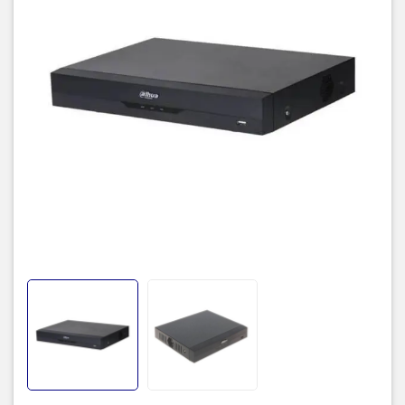
– Hỗ trợ 1 ổ cứng 16TB, 2 cổng usb 2.0, 1 cổng mạng
RJ45(10/100/1000Mbps), hỗ trợ điều kiển quay quét 3D thông
minh với giao thức Dahua
– Hỗ trợ xem lại và trực tiếp qua mạng máy tính thiết bị di động, hỗ
trợ cấu hình thông minh qua P2P, 1 cổng audio vào ra.
– Hỗ trợ đàm thoại hai chiều, quản lý đồng thời 128 tài khoản kết
nối.
– Hỗ trợ truyền tải âm thanh, báo động qua cáp đồng trục
– Thiết kế nút reset cứng trên mainboard.
– Kích thước: Mini 1U, 260.0 mm × 237.4 mm × 47.6 mm (W × D ×
H)
– Xuất xứ: Trung Quốc
– Bảo hành: 24 tháng
TIC.VN
– Nhà phân phối và cung cấp giải pháp công nghệ uy tín
tại Việt Nam. Chúng tôi chuyên cung cấp đa dạng sản phẩm:
Laptop
,
Máy tính PC
,
Máy chủ - Server
,
Thiết bị mạng
,
Camera
giám sát
,
Tổng đài
,
Màn hình tương tác
,
Linh kiện máy tính
,
Điện
máy
như tivi, tủ lạnh, máy giặt, máy hút ẩm... cùng nhiều thiết bị
công nghệ khác.
TIC.VN
cam kết mang đến
sản phẩm chính
hãng, giá tốt, dịch vụ chuyên nghiệp
, đáp ứng tối đa nhu cầu của