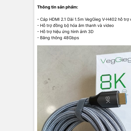
Thông tin sản phẩm:
- Cáp HDMI 2.1 Dài 1.5m VegGieg V-H402 hỗ trợ
- Hỗ trợ đồng bộ hóa âm thanh và video
- Hỗ trợ hiệu ứng hình ảnh 3D
- Băng thông 48Gbps
TIC.VN
– Nh
chuyên cun
mạng
,
Came
tivi, tủ lạ
mang đến
của doanh 