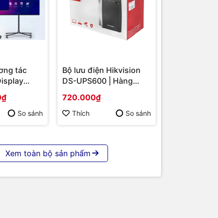
ơng tác
Bộ lưu điện Hikvision
Display
DS-UPS600 | Hàng
S-
chính hãng
0₫
720.000₫
 86 | Cấu
p | Hàng
So sánh
Thích
So sánh
Xem toàn bộ sản phẩm