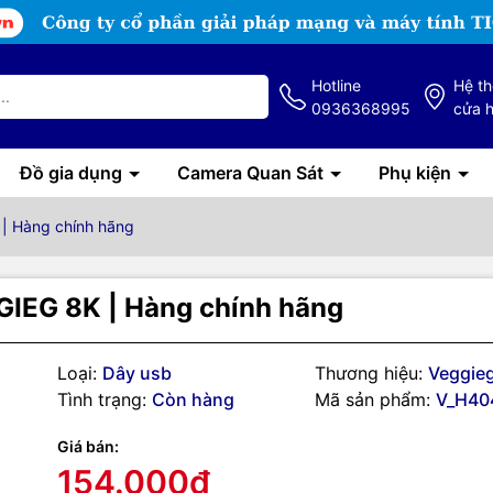
Hotline
Hệ t
0936368995
cửa 
Đồ gia dụng
Camera Quan Sát
Phụ kiện
| Hàng chính hãng
IEG 8K | Hàng chính hãng
g số kỹ thuật
sản phẩm:
Loại:
Dây usb
Thương hiệu:
Veggie
Tình trạng:
Còn hàng
Mã sản phẩm:
V_H40
 2.1 Dài 1.5m VegGieg V-H402 hỗ trợ độ phân giải 8K/60Hz, 4K/120
ng bộ hóa âm thanh và video
Giá bán:
ệu ứng hình ảnh 3D
154.000₫
ng 48Gbps