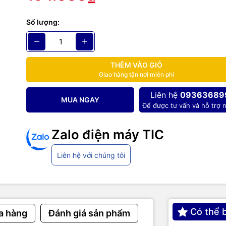
Số lượng:
THÊM VÀO GIỎ
Giao hàng tận nơi miễn phí
Liên hệ
09363689
MUA NGAY
Để được tư vấn và hỗ trợ n
Zalo điện máy TIC
Liên hệ với chúng tôi
Có thể 
a hàng
Đánh giá sản phẩm