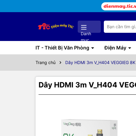
Danh
mục
IT - Thiết Bị Văn Phòng
Điện Máy
Trang chủ
Dây HDMI 3m V_H404 VEGGIEG 8K 
Dây HDMI 3m V_H404 VEGG
Thôn
Thông tin 
- Cáp HDMI
- Hỗ trợ đồ
- Hỗ trợ hi
- Băng thô