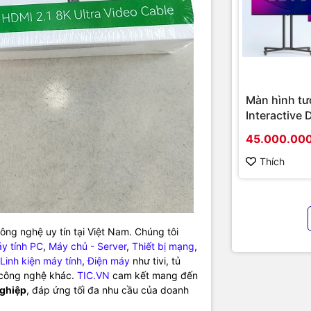
Màn hình tư
Interactive 
Hikvision D
45.000.00
D5B86RB/FL
hình cao cấ
Thích
chính hãng
ng nghệ uy tín tại Việt Nam. Chúng tôi
y tính PC
,
Máy chủ - Server
,
Thiết bị mạng
,
Linh kiện máy tính
,
Điện máy
như tivi, tủ
ị công nghệ khác.
TIC.VN
cam kết mang đến
nghiệp
, đáp ứng tối đa nhu cầu của doanh