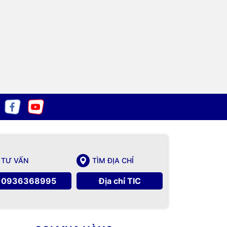
TƯ VẤN
TÌM ĐỊA CHỈ
0936368995
Địa chỉ TIC