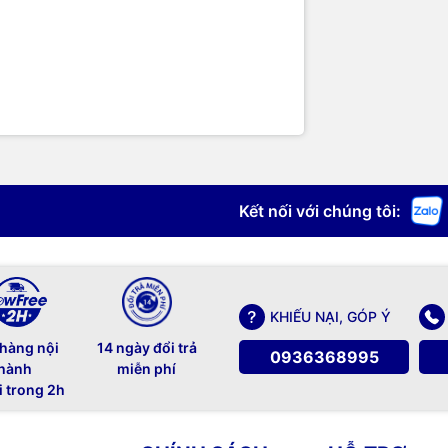
Kết nối với chúng tôi:
KHIẾU NẠI, GÓP Ý
 hàng nội
14 ngày đổi trả
0936368995
hành
miễn phí
i trong 2h