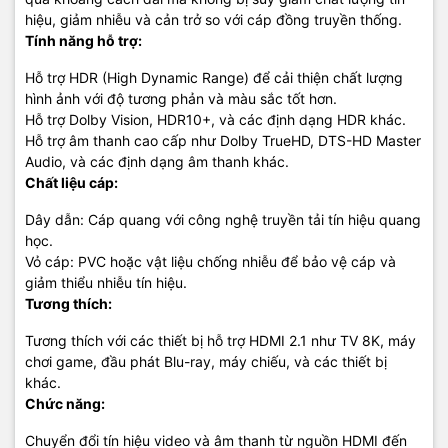
hiệu, giảm nhiễu và cản trở so với cáp đồng truyền thống.
VegGieg là lựa chọn hàng đầu cho các giải pháp kết nối và
Tính năng hỗ trợ:
truyền tải dữ liệu. Với cam kết về chất lượng, độ tin cậy và đa
dạng sản phẩm, VegGieg không chỉ đáp ứng nhu cầu của người
Hỗ trợ HDR (High Dynamic Range) để cải thiện chất lượng
tiêu dùng mà còn mang lại trải nghiệm kết nối hoàn hảo và bền
hình ảnh với độ tương phản và màu sắc tốt hơn.
vững.
Hỗ trợ Dolby Vision, HDR10+, và các định dạng HDR khác.
Hỗ trợ âm thanh cao cấp như Dolby TrueHD, DTS-HD Master
Audio, và các định dạng âm thanh khác.
Chất liệu cáp:
Thông Tin Liên Hệ:
Dây dẫn: Cáp quang với công nghệ truyền tải tín hiệu quang
Địa chỉ: Số 158, ngõ 192 Phố Lê Trọng Tấn, Quận Hoàng Mai Hà
học.
Nội
Vỏ cáp: PVC hoặc vật liệu chống nhiễu để bảo vệ cáp và
giảm thiểu nhiễu tín hiệu.
Điện thoại: 0976115555
Tương thích:
Email: sales@tic.vn
Tương thích với các thiết bị hỗ trợ HDMI 2.1 như TV 8K, máy
chơi game, đầu phát Blu-ray, máy chiếu, và các thiết bị
Website:
https://tic.vn/
khác.
Chức năng:
VegGieg - Kết nối mạnh mẽ, truyền tải hoàn hảo.
Chuyển đổi tín hiệu video và âm thanh từ nguồn HDMI đến