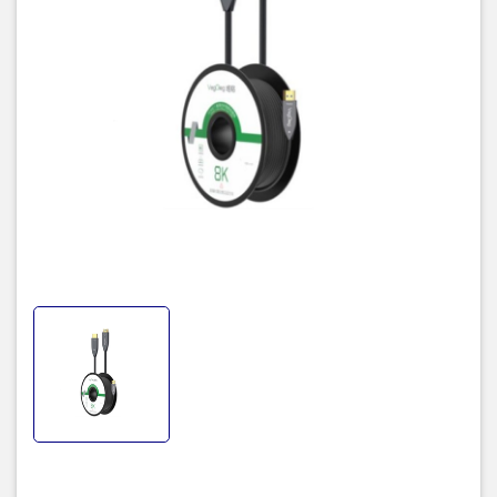
Hỗ trợ băng thông lên đến 48 Gbps, đủ để truyền tải tín hiệu 8K
với tốc độ 60Hz và các tính năng cải tiến khác.
Công nghệ cáp quang:
Sử dụng công nghệ cáp quang để truyền tải tín hiệu HDMI qua
khoảng cách dài mà không bị suy giảm chất lượng tín hiệu, giảm
nhiễu và cản trở so với cáp đồng truyền thống.
Tính năng hỗ trợ:
Hỗ trợ HDR (High Dynamic Range) để cải thiện chất lượng hình ảnh
với độ tương phản và màu sắc tốt hơn.
Hỗ trợ Dolby Vision, HDR10+, và các định dạng HDR khác.
Hỗ trợ âm thanh cao cấp như Dolby TrueHD, DTS-HD Master
Audio, và các định dạng âm thanh khác.
Chất liệu cáp:
Dây dẫn: Cáp quang với công nghệ truyền tải tín hiệu quang học.
Vỏ cáp: PVC hoặc vật liệu chống nhiễu để bảo vệ cáp và giảm
thiểu nhiễu tín hiệu.
Tương thích: