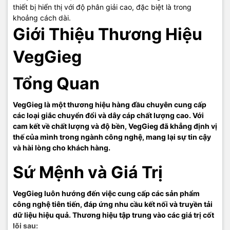
thiết bị hiển thị với độ phân giải cao, đặc biệt là trong
khoảng cách dài.
Giới Thiệu Thương Hiệu
TIC.VN
– Nhà phân phối và cung cấp giải pháp công nghệ uy tín
tại Việt Nam. Chúng tôi chuyên cung cấp đa dạng sản phẩm:
VegGieg
Laptop
,
Máy tính PC
,
Máy chủ - Server
,
Thiết bị mạng
,
Camera
giám sát
,
Tổng đài
,
Màn hình tương tác
,
Linh kiện máy tính
,
Điện
máy
như tivi, tủ lạnh, máy giặt, máy hút ẩm... cùng nhiều thiết bị
Tổng Quan
công nghệ khác.
TIC.VN
cam kết mang đến
sản phẩm chính
hãng, giá tốt, dịch vụ chuyên nghiệp
, đáp ứng tối đa nhu cầu của
VegGieg là một thương hiệu hàng đầu chuyên cung cấp
doanh nghiệp cũng như gia đình và cá nhân.
các loại giắc chuyển đổi và dây cáp chất lượng cao. Với
cam kết về chất lượng và độ bền, VegGieg đã khẳng định vị
thế của mình trong ngành công nghệ, mang lại sự tin cậy
và hài lòng cho khách hàng.
Sứ Mệnh và Giá Trị
VegGieg luôn hướng đến việc cung cấp các sản phẩm
công nghệ tiên tiến, đáp ứng nhu cầu kết nối và truyền tải
dữ liệu hiệu quả. Thương hiệu tập trung vào các giá trị cốt
lõi sau: