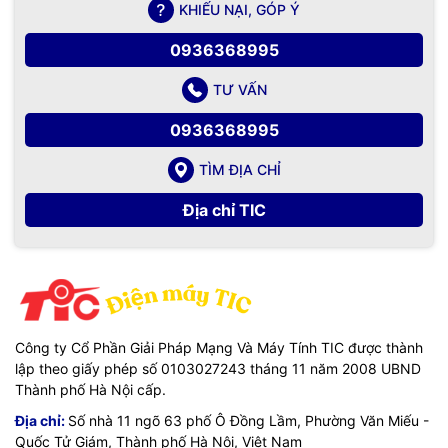
KHIẾU NẠI, GÓP Ý
VegGieg là lựa chọn hàng đầu cho các giải pháp kết nối và
0936368995
truyền tải dữ liệu. Với cam kết về chất lượng, độ tin cậy và
đa dạng sản phẩm, VegGieg không chỉ đáp ứng nhu cầu
TƯ VẤN
của người tiêu dùng mà còn mang lại trải nghiệm kết nối
hoàn hảo và bền vững.
0936368995
TÌM ĐỊA CHỈ
Địa chỉ TIC
Thông Tin Liên Hệ:
Địa chỉ: Số 158, ngõ 192 Phố Lê Trọng Tấn, Quận Hoàng
Mai Hà Nội
Điện thoại: 0976115555
Email: sales@tic.vn
Công ty Cổ Phần Giải Pháp Mạng Và Máy Tính TIC được thành
lập theo giấy phép số 0103027243 tháng 11 năm 2008 UBND
Website:
https://tic.vn/
Thành phố Hà Nội cấp.
Địa chỉ:
Số nhà 11 ngõ 63 phố Ô Đồng Lầm, Phường Văn Miếu -
Quốc Tử Giám, Thành phố Hà Nội, Việt Nam