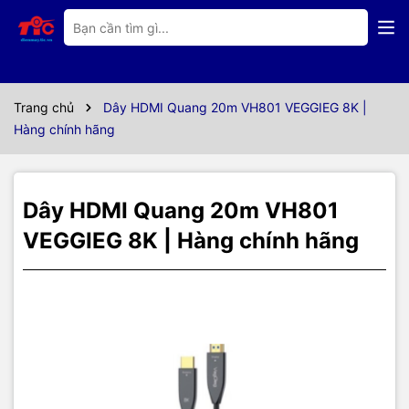
Thông số kỹ thuật
Thông tin sản phẩm
Trang chủ
Dây HDMI Quang 20m VH801 VEGGIEG 8K |
Giao diện kết nối:
Hàng chính hãng
Đầu vào: HDMI (Male)
Đầu ra: HDMI (Male)
Độ dài cáp:
20 mét
Dây HDMI Quang 20m VH801
Độ phân giải hỗ trợ:
VEGGIEG 8K | Hàng chính hãng
Hỗ trợ độ phân giải lên đến 8K x 60Hz (7680 x 4320 pixels).
Hỗ trợ các độ phân giải thấp hơn như 4K x 120Hz, 4K x 60Hz,
1080p, 720p.
Chuẩn HDMI:
HDMI 2.1, hỗ trợ các tính năng tiên tiến như Dynamic HDR,
Enhanced Audio Return Channel (eARC), và Variable Refresh Rate
(VRR).
Băng thông: