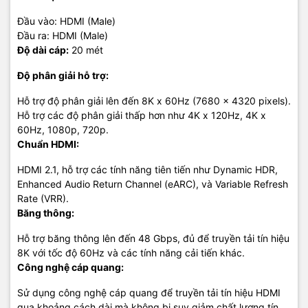
Cáp mạng của VegGieg được sản xuất với công nghệ tiên tiến,
Đầu vào: HDMI (Male)
đảm bảo tốc độ truyền tải dữ liệu ổn định và bền bỉ, phù hợp cho
Đầu ra: HDMI (Male)
cả mạng gia đình và doanh nghiệp.
Độ dài cáp:
20 mét
Cáp Âm Thanh
Độ phân giải hỗ trợ:
Cáp âm thanh của VegGieg mang lại chất lượng âm thanh tuyệt
Hỗ trợ độ phân giải lên đến 8K x 60Hz (7680 x 4320 pixels).
vời, phù hợp cho các thiết bị âm thanh chuyên nghiệp và hệ
Hỗ trợ các độ phân giải thấp hơn như 4K x 120Hz, 4K x
thống giải trí gia đình.
60Hz, 1080p, 720p.
Chuẩn HDMI:
Đánh Giá và Phản Hồi Từ
HDMI 2.1, hỗ trợ các tính năng tiên tiến như Dynamic HDR,
Khách Hàng
Enhanced Audio Return Channel (eARC), và Variable Refresh
Rate (VRR).
Băng thông:
VegGieg nhận được nhiều đánh giá tích cực từ khách hàng về
chất lượng và độ bền của sản phẩm. Khách hàng đánh giá cao
Hỗ trợ băng thông lên đến 48 Gbps, đủ để truyền tải tín hiệu
sự đa dạng và hiệu suất ổn định của các loại giắc chuyển đổi và
8K với tốc độ 60Hz và các tính năng cải tiến khác.
dây cáp, cũng như dịch vụ hỗ trợ tận tình từ thương hiệu.
Công nghệ cáp quang:
Kết Luận
Sử dụng công nghệ cáp quang để truyền tải tín hiệu HDMI
qua khoảng cách dài mà không bị suy giảm chất lượng tín