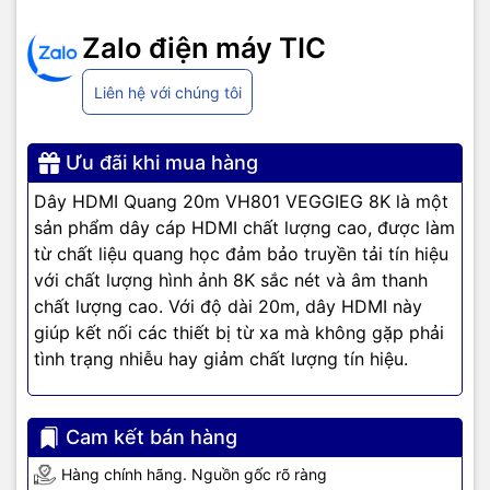
nghệ tiên tiến, đáp ứng nhu cầu kết nối và truyền tải dữ liệu hiệu
Zalo điện máy TIC
quả. Thương hiệu tập trung vào các giá trị cốt lõi sau:
Chất Lượng Cao: Tất cả các sản phẩm của VegGieg đều được
Liên hệ với chúng tôi
sản xuất từ những vật liệu tốt nhất, đảm bảo độ bền và hiệu suất
vượt trội.
Ưu đãi khi mua hàng
Độ Tin Cậy: VegGieg cam kết mang lại những giải pháp kết nối
ổn định và tin cậy, giúp người dùng yên tâm sử dụng.
Dây HDMI Quang 20m VH801 VEGGIEG 8K là một
sản phẩm dây cáp HDMI chất lượng cao, được làm
Đa Dạng Sản Phẩm: Với một loạt các sản phẩm đa dạng, VegGieg
từ chất liệu quang học đảm bảo truyền tải tín hiệu
đáp ứng mọi nhu cầu kết nối của người dùng từ gia đình đến
với chất lượng hình ảnh 8K sắc nét và âm thanh
doanh nghiệp.
chất lượng cao. Với độ dài 20m, dây HDMI này
Sản Phẩm Chủ Lực
giúp kết nối các thiết bị từ xa mà không gặp phải
tình trạng nhiễu hay giảm chất lượng tín hiệu.
Giắc Chuyển Đổi
VegGieg cung cấp các loại giắc chuyển đổi đa dạng, từ giắc
Cam kết bán hàng
chuyển HDMI, USB, VGA, đến giắc chuyển âm thanh và nhiều loại
giắc chuyển khác. Những sản phẩm này giúp kết nối dễ dàng
Hàng chính hãng. Nguồn gốc rõ ràng