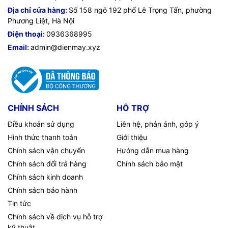
VegGieg - Kết nối mạnh mẽ, truyền tải hoàn hảo.
Địa chỉ cửa hàng:
Số 158 ngõ 192 phố Lê Trọng Tấn, phường
Phương Liệt, Hà Nội
Điện thoại:
0936368995
TIC.VN
– Nhà phân phối và cung cấp giải pháp công nghệ
Email:
admin@dienmay.xyz
uy tín tại Việt Nam. Chúng tôi chuyên cung cấp đa dạng sản
phẩm:
Laptop
,
Máy tính PC
,
Máy chủ - Server
,
Thiết bị
mạng
,
Camera giám sát
,
Tổng đài
,
Màn hình tương tác
,
Linh
kiện máy tính
,
Điện máy
như tivi, tủ lạnh, máy giặt, máy hút
ẩm... cùng nhiều thiết bị công nghệ khác.
TIC.VN
cam kết
mang đến
sản phẩm chính hãng, giá tốt, dịch vụ chuyên
CHÍNH SÁCH
HỖ TRỢ
nghiệp
, đáp ứng tối đa nhu cầu của doanh nghiệp cũng như
Điều khoản sử dụng
Liên hệ, phản ánh, góp ý
gia đình và cá nhân.
Hình thức thanh toán
Giới thiệu
Chính sách vận chuyển
Hướng dẫn mua hàng
Chính sách đổi trả hàng
Chính sách bảo mật
Chính sách kinh doanh
Chính sách bảo hành
Tin tức
Chính sách về dịch vụ hỗ trợ
kỹ thuật