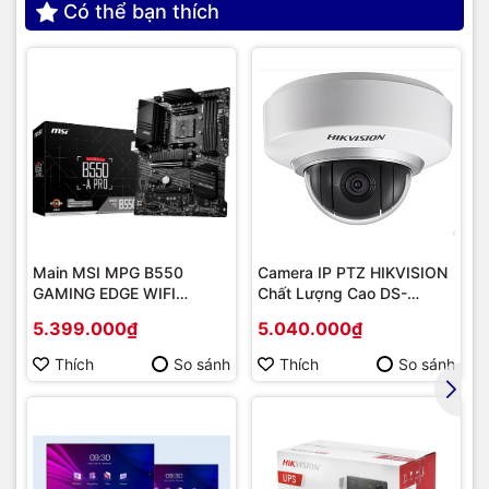
Có thể bạn thích
Main MSI MPG B550
Camera IP PTZ HIKVISION
GAMING EDGE WIFI
Chất Lượng Cao DS-
(Chipset AMD B550/
2DE2202-DE3
5.399.000₫
5.040.000₫
Socket AM4/ VGA
onboard)
Thích
So sánh
Thích
So sánh