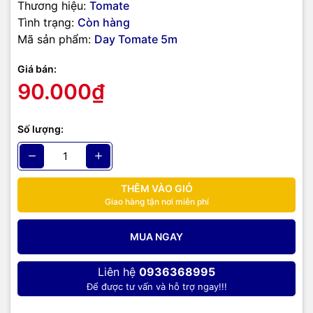
Thương hiệu:
Tomate
Tình trạng:
Còn hàng
Mã sản phẩm:
Day Tomate 5m
Giá bán:
90.000₫
Số lượng:
THÊM VÀO GIỎ
Giao hàng tận nơi miễn phí
MUA NGAY
Liên hệ
0936368995
Để được tư vấn và hỗ trợ ngay!!!