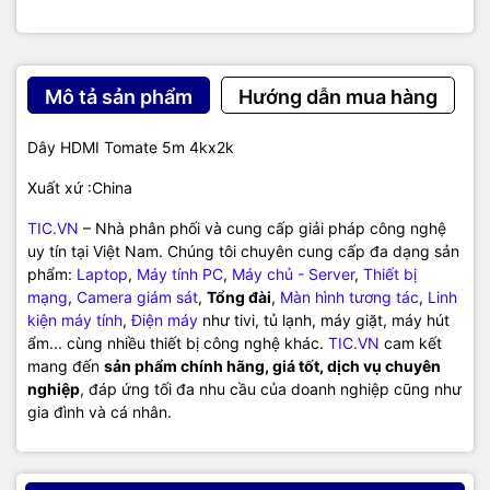
Mô tả sản phẩm
Hướng dẫn mua hàng
Dây HDMI Tomate 5m 4kx2k
Xuất xứ :China
TIC.VN
– Nhà phân phối và cung cấp giải pháp công nghệ
uy tín tại Việt Nam. Chúng tôi chuyên cung cấp đa dạng sản
phẩm:
Laptop
,
Máy tính PC
,
Máy chủ - Server
,
Thiết bị
mạng
,
Camera giám sát
,
Tổng đài
,
Màn hình tương tác
,
Linh
kiện máy tính
,
Điện máy
như tivi, tủ lạnh, máy giặt, máy hút
ẩm... cùng nhiều thiết bị công nghệ khác.
TIC.VN
cam kết
mang đến
sản phẩm chính hãng, giá tốt, dịch vụ chuyên
nghiệp
, đáp ứng tối đa nhu cầu của doanh nghiệp cũng như
gia đình và cá nhân.