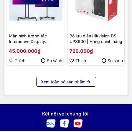
Màn hình tương tác
Bộ lưu điện Hikvision DS-
Interactive Display
UPS600 | Hàng chính hãng
Hikvision DS-D5B86RB/FL
45.000.000₫
720.000₫
86 | Cấu hình cao cấp |
Hàng chính hãng
Thích
So sánh
Thích
So sánh
Xem toàn bộ sản phẩm
Kết nối với chúng tôi: