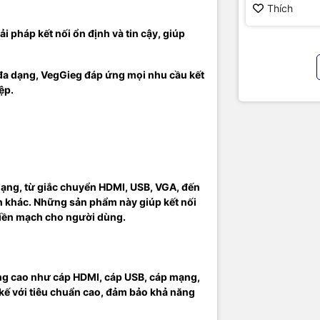
ạng
hình cao cấ
Thích
chính hãng
ủa VegGieg được sản xuất với công nghệ tiên tiến, đảm bảo tốc độ
 pháp kết nối ổn định và tin cậy, giúp
 định và bền bỉ, phù hợp cho cả mạng gia đình và doanh nghiệp.
m Thanh
đa dạng, VegGieg đáp ứng mọi nhu cầu kết
ệp.
nh của VegGieg mang lại chất lượng âm thanh tuyệt vời, phù hợp 
 thanh chuyên nghiệp và hệ thống giải trí gia đình.
 Giá và Phản Hồi Từ Khách 
ận được nhiều đánh giá tích cực từ khách hàng về chất lượng và 
dạng, từ giắc chuyển HDMI, USB, VGA, đến
Khách hàng đánh giá cao sự đa dạng và hiệu suất ổn định của các 
n khác. Những sản phẩm này giúp kết nối
và dây cáp, cũng như dịch vụ hỗ trợ tận tình từ thương hiệu.
 liền mạch cho người dùng.
Luận
lựa chọn hàng đầu cho các giải pháp kết nối và truyền tải dữ liệu. 
ượng cao như cáp HDMI, cáp USB, cáp mạng,
ợng, độ tin cậy và đa dạng sản phẩm, VegGieg không chỉ đáp ứng 
kế với tiêu chuẩn cao, đảm bảo khả năng
 dùng mà còn mang lại trải nghiệm kết nối hoàn hảo và bền vững.