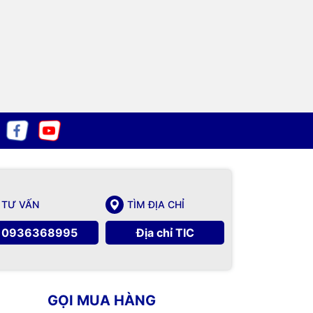
TƯ VẤN
TÌM ĐỊA CHỈ
0936368995
Địa chỉ TIC
GỌI MUA HÀNG