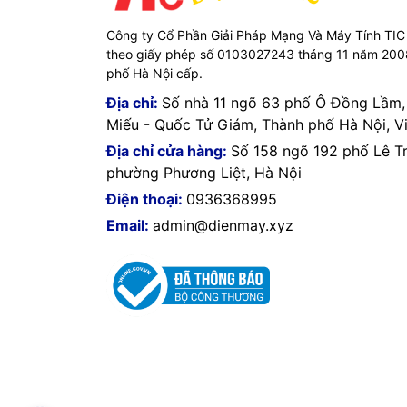
Website:
https://tic.vn/
Công ty Cổ Phần Giải Pháp Mạng Và Máy Tính TIC
theo giấy phép số 0103027243 tháng 11 năm 20
VegGieg - Kết nối mạnh mẽ, truyền tải hoàn hảo
phố Hà Nội cấp.
Địa chỉ:
Số nhà 11 ngõ 63 phố Ô Đồng Lầm
TIC.VN
– Nhà phân phối và cung cấp giải pháp cô
chuyên cung cấp đa dạng sản phẩm:
Laptop
,
Má
Miếu - Quốc Tử Giám, Thành phố Hà Nội, V
Camera giám sát
,
Tổng đài
,
Màn hình tương tác
,
Địa chỉ cửa hàng:
Số 158 ngõ 192 phố Lê T
lạnh, máy giặt, máy hút ẩm... cùng nhiều thiết b
phường Phương Liệt, Hà Nội
sản phẩm chính hãng, giá tốt, dịch vụ chuyên 
Điện thoại:
0936368995
nghiệp cũng như gia đình và cá nhân.
Email:
admin@dienmay.xyz