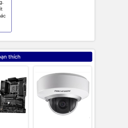
g.
nh vị thế
ết
hàng.
hác
áp ứng nhu
ị cốt lõi
bạn thích
g vật liệu
cậy, giúp
i nhu cầu