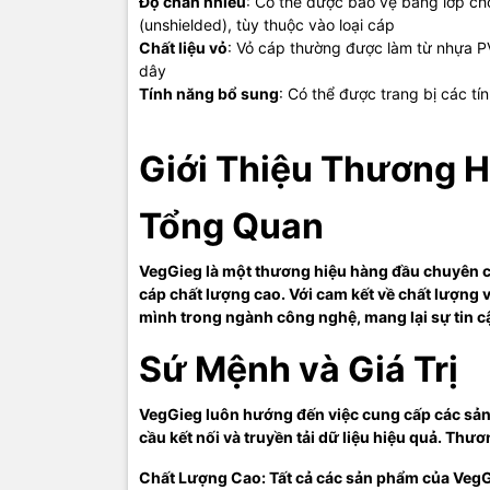
Độ chắn nhiễu
: Có thể được bảo vệ bằng lớp ch
(unshielded), tùy thuộc vào loại cáp
VegGieg cu
Chất liệu vỏ
: Vỏ cáp thường được làm từ nhựa PV
đến giắc c
dây
nối dễ dàng
Tính năng bổ sung
: Có thể được trang bị các t
Dây 
Giới Thiệu Thương 
VegGieg nổ
mạng, và c
khả năng t
Tổng Quan
Cáp H
VegGieg là một thương hiệu hàng đầu chuyên cu
cáp chất lượng cao. Với cam kết về chất lượng 
Cáp HDMI c
mình trong ngành công nghệ, mang lại sự tin c
sắc nét và 
và văn phò
Sứ Mệnh và Giá Trị
Cáp U
VegGieg luôn hướng đến việc cung cấp các sản
Các loại c
cầu kết nối và truyền tải dữ liệu hiệu quả. Thươn
cầu kết nối
Chất Lượng Cao: Tất cả các sản phẩm của VegGi