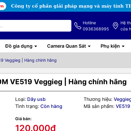
Hotline
Hệ t
0936368995
cửa 
Đồ gia dụng
Camera Quan Sát
Phụ kiện
 Veggieg | Hàng chính hãng
M VE519 Veggieg | Hàng chính hãng
Loại:
Dây usb
Thương hiệu:
Veggie
Tình trạng:
Còn hàng
Mã sản phẩm:
VE519
g số kỹ thuật
Giá bán:
g tin sản phẩm
120.000₫