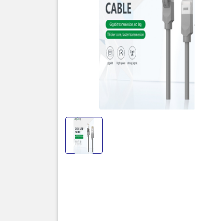
Độ dài
: 20
Loại cáp
: 
Cổng kết n
Tiêu chuẩn
phẩm)
Tốc độ truy
đến 10 Gbp
Độ chắn nh
(unshielded
Chất liệu v
lõi dây
Tính năng 
đập
Giới
Tổng
VegGieg là