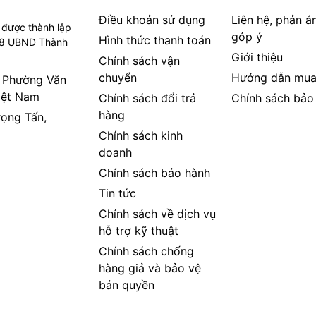
Điều khoản sử dụng
Liên hệ, phản á
 được thành lập
góp ý
Hình thức thanh toán
08 UBND Thành
.
Giới thiệu
Chính sách vận
chuyển
Hướng dẫn mua
, Phường Văn
ng nghệ uy tín tại Việt Nam. Chúng tôi
y tính PC
,
Máy chủ - Server
,
Thiết bị mạng
,
iệt Nam
Chính sách đổi trả
Chính sách bảo
Linh kiện máy tính
,
Điện máy
như tivi, tủ
hàng
rọng Tấn,
ị công nghệ khác.
TIC.VN
cam kết mang đến
Chính sách kinh
nghiệp
, đáp ứng tối đa nhu cầu của doanh
doanh
Chính sách bảo hành
Tin tức
Chính sách về dịch vụ
hỗ trợ kỹ thuật
Chính sách chống
hàng giả và bảo vệ
bản quyền