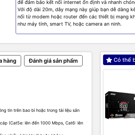
để đảm bảo kết nối internet ổn định và nhanh chón
ợng cao. Với cam kết về chất lượng và độ bền, VegGieg đã khẳng đị
Với độ dài 20m, dây mạng này giúp bạn dễ dàng k
rong ngành công nghệ, mang lại sự tin cậy và hài lòng cho khách 
nối từ modem hoặc router đến các thiết bị mạng k
ệnh và Giá Trị
như máy tính, smart TV, hoặc camera an ninh.
ôn hướng đến việc cung cấp các sản phẩm công nghệ tiên tiến, đ
 và truyền tải dữ liệu hiệu quả. Thương hiệu tập trung vào các giá tr
Có thể 
 Cao: Tất cả các sản phẩm của VegGieg đều được sản xuất từ nhữn
a hàng
Đánh giá sản phẩm
ảm bảo độ bền và hiệu suất vượt trội.
 VegGieg cam kết mang lại những giải pháp kết nối ổn định và tin 
 yên tâm sử dụng.
n Phẩm: Với một loạt các sản phẩm đa dạng, VegGieg đáp ứng mọ
a người dùng từ gia đình đến doanh nghiệp.
g tin trên bao bì hoặc trong tài liệu sản
Phẩm Chủ Lực
 cáp (Cat5e: lên đến 1000 Mbps, Cat6: lên
Chuyển Đổi