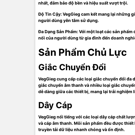
Cáp M
nhất, đảm bảo độ bền và hiệu suất vượt trội.
Cáp mạng c
Độ Tin Cậy: VegGieg cam kết mang lại những giải
dữ liệu ổn
người dùng yên tâm sử dụng.
Cáp Â
Đa Dạng Sản Phẩm: Với một loạt các sản phẩm 
nối của người dùng từ gia đình đến doanh nghi
Cáp âm tha
thiết bị âm
Sản Phẩm Chủ Lực
Đánh
Giắc Chuyển Đổi
VegGieg nh
VegGieg cung cấp các loại giắc chuyển đổi đa 
sản phẩm. 
giắc chuyển âm thanh và nhiều loại giắc chuyể
chuyển đổi 
dễ dàng giữa các thiết bị, mang lại trải nghiệm
Kết 
Dây Cáp
VegGieg là 
VegGieg nổi tiếng với các loại dây cáp chất l
về chất lư
và cáp âm thanh. Mỗi sản phẩm đều được thiết 
người tiêu
truyền tải dữ liệu nhanh chóng và ổn định.