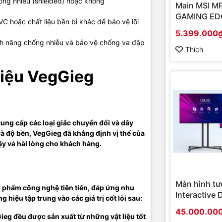
ống nhiễu (shielded) hoặc không
Main MSI M
ng cấp các loại giắc chuyển đổi đa dạng, từ giắc chuyển HDMI, US
GAMING EDG
C hoặc chất liệu bền bỉ khác để bảo vệ lõi
huyển âm thanh và nhiều loại giắc chuyển khác. Những sản phẩm n
(Chipset A
5.399.000
 giữa các thiết bị, mang lại trải nghiệm liền mạch cho người dùng.
Socket AM4
ính năng chống nhiễu và bảo vệ chống va đập
onboard)
Thích
Cáp
Hiệu VegGieg
i tiếng với các loại dây cáp chất lượng cao như cáp HDMI, cáp USB
áp âm thanh. Mỗi sản phẩm đều được thiết kế với tiêu chuẩn cao,
ruyền tải dữ liệu nhanh chóng và ổn định.
DMI
ng cấp các loại giắc chuyển đổi và dây
và độ bền, VegGieg đã khẳng định vị thế của
ủa VegGieg hỗ trợ độ phân giải cao, bao gồm cả 4K và 8K, mang lạ
ậy và hài lòng cho khách hàng.
âm thanh trung thực. Đây là lựa chọn hoàn hảo cho các thiết bị giải 
ng.
SB
Màn hình tư
 phẩm công nghệ tiên tiến, đáp ứng nhu
áp USB của VegGieg bao gồm USB 2.0, USB 3.0, và USB-C, đáp ứng
Interactive 
g hiệu tập trung vào các giá trị cốt lõi sau:
 từ truyền dữ liệu tốc độ cao đến sạc nhanh.
Hikvision D
45.000.00
D5B86RB/FL
eg đều được sản xuất từ những vật liệu tốt