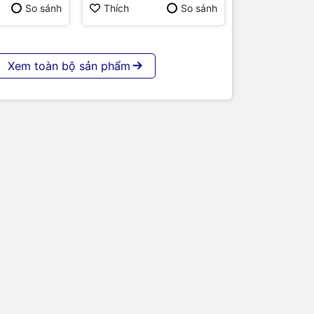
p | Hàng
So sánh
Thích
So sánh
 truyền tải
Xem toàn bộ sản phẩm
cho các
Hàng
độ bền của
loại giắc
Với cam kết
nhu cầu của