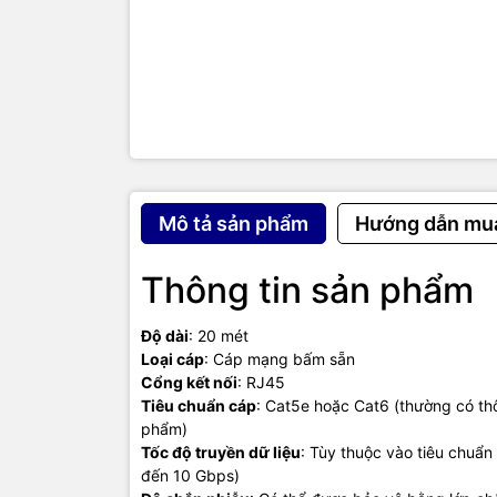
cáp chất lư
của mình t
Sứ M
VegGieg lu
cầu kết nối
sau:
Chất Lượng
Mô tả sản phẩm
Hướng dẫn mu
tốt nhất, đ
Thông tin sản phẩm
Độ Tin Cậy:
người dùng
Độ dài
: 20 mét
Đa Dạng Sả
Loại cáp
: Cáp mạng bấm sẵn
kết nối củ
Cổng kết nối
: RJ45
Tiêu chuẩn cáp
: Cat5e hoặc Cat6 (thường có thôn
Sản 
phẩm)
Tốc độ truyền dữ liệu
: Tùy thuộc vào tiêu chuẩn
Giắc 
đến 10 Gbps)