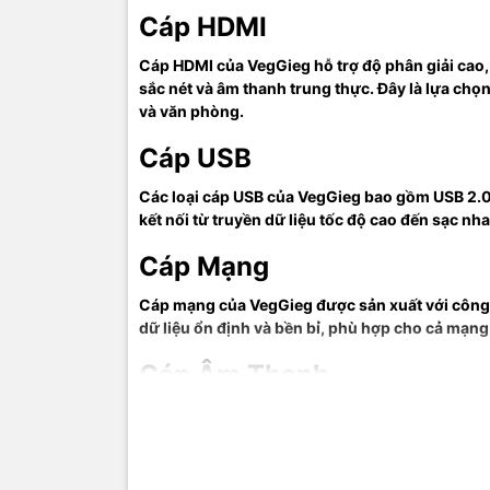
Cáp HDMI
Cáp HDMI của VegGieg hỗ trợ độ phân giải cao,
Thông Tin 
sắc nét và âm thanh trung thực. Đây là lựa chọn 
và văn phòng.
Địa chỉ: S
Cáp USB
Điện thoại
Email: sal
Các loại cáp USB của VegGieg bao gồm USB 2.0
kết nối từ truyền dữ liệu tốc độ cao đến sạc nh
Website:
ht
Cáp Mạng
Cáp mạng của VegGieg được sản xuất với công n
VegGieg - 
dữ liệu ổn định và bền bỉ, phù hợp cho cả mạng
TIC.VN
– Nh
Cáp Âm Thanh
chuyên cun
mạng
,
Came
Cáp âm thanh của VegGieg mang lại chất lượng 
tivi, tủ lạ
bị âm thanh chuyên nghiệp và hệ thống giải trí 
mang đến
của doanh 
Đánh Giá và Phản H