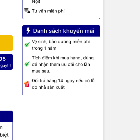
Nội)
Tư vấn miễn phí
i liệu sản
Danh sách khuyến mãi
, Cat6: lên
Vệ sinh, bảo dưỡng miễn phí
trong 1 năm
ng
Tích điểm khi mua hàng, dùng
95
để nhận thêm ưu đãi cho lần
gay!!!
để bảo vệ
mua sau.
 chống va
Đổi trả hàng 14 ngày nếu có lỗi
do nhà sản xuất
n
biệt
đổi và dây