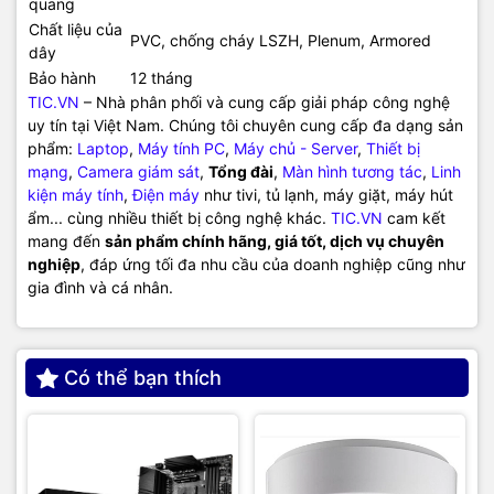
quang
Chất liệu của
PVC, chống cháy LSZH, Plenum, Armored
dây
Bảo hành
12 tháng
TIC.VN
– Nhà phân phối và cung cấp giải pháp công nghệ
uy tín tại Việt Nam. Chúng tôi chuyên cung cấp đa dạng sản
phẩm:
Laptop
,
Máy tính PC
,
Máy chủ - Server
,
Thiết bị
mạng
,
Camera giám sát
,
Tổng đài
,
Màn hình tương tác
,
Linh
kiện máy tính
,
Điện máy
như tivi, tủ lạnh, máy giặt, máy hút
ẩm... cùng nhiều thiết bị công nghệ khác.
TIC.VN
cam kết
mang đến
sản phẩm chính hãng, giá tốt, dịch vụ chuyên
nghiệp
, đáp ứng tối đa nhu cầu của doanh nghiệp cũng như
gia đình và cá nhân.
Có thể bạn thích