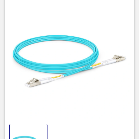
Dây nhảy quang Multimode LC-LC 10M Duplex
Tên sản phẩm
50/125 OM4 LSZH
Hãng sản
Cablexa USA
xuất
Loại sợi
Multimode OM4
quang
Loại đầu nối
LC-LC
Loại dây cáp
OM4 50/125
quang
Kiểu sợi
Duplex (2 sợi quang)
quang
Bước sóng
750nm - 850nm
Độ uốn cong
R=3cm
Lực căng lớn
90N/cm
nhất