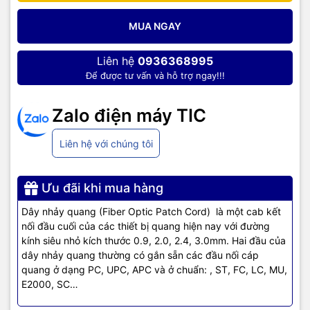
tại Việt Nam. Chúng tôi chuyên cung cấp đa dạng sản phẩm:
Laptop
,
Máy tính PC
,
Máy chủ - Server
,
Thiết bị mạng
,
Camera
MUA NGAY
giám sát
,
Tổng đài
,
Màn hình tương tác
,
Linh kiện máy tính
,
Điện
máy
như tivi, tủ lạnh, máy giặt, máy hút ẩm... cùng nhiều thiết bị
Liên hệ
0936368995
công nghệ khác.
TIC.VN
cam kết mang đến
sản phẩm chính
Để được tư vấn và hỗ trợ ngay!!!
hãng, giá tốt, dịch vụ chuyên nghiệp
, đáp ứng tối đa nhu cầu của
doanh nghiệp cũng như gia đình và cá nhân.
Zalo điện máy TIC
Liên hệ với chúng tôi
Ưu đãi khi mua hàng
Dây nhảy quang (Fiber Optic Patch Cord) là một cab kết
nối đầu cuối của các thiết bị quang hiện nay với đường
kính siêu nhỏ kích thước 0.9, 2.0, 2.4, 3.0mm. Hai đầu của
dây nhảy quang thường có gắn sẵn các đầu nối cáp
quang ở dạng PC, UPC, APC và ở chuẩn: , ST, FC, LC, MU,
E2000, SC…