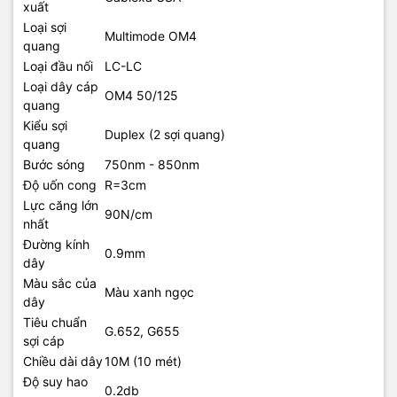
xuất
Loại sợi
Multimode OM4
quang
Loại đầu nối
LC-LC
Loại dây cáp
OM4 50/125
quang
Kiểu sợi
Duplex (2 sợi quang)
quang
Bước sóng
750nm - 850nm
Độ uốn cong
R=3cm
Lực căng lớn
90N/cm
nhất
Đường kính
0.9mm
dây
Màu sắc của
Màu xanh ngọc
dây
Tiêu chuẩn
G.652, G655
sợi cáp
Chiều dài dây
10M (10 mét)
Độ suy hao
0.2db