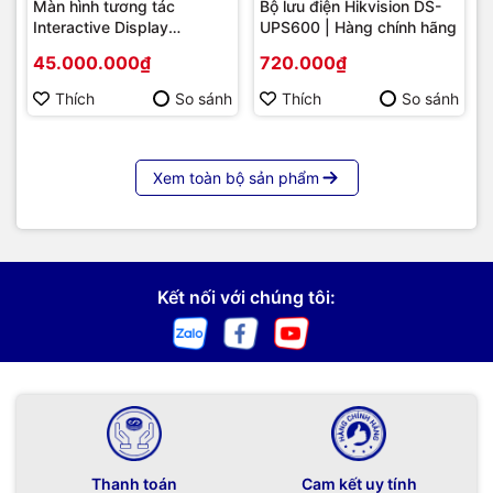
Màn hình tương tác
Bộ lưu điện Hikvision DS-
Interactive Display
UPS600 | Hàng chính hãng
Hikvision DS-D5B86RB/FL
45.000.000₫
720.000₫
86 | Cấu hình cao cấp |
Hàng chính hãng
Thích
So sánh
Thích
So sánh
Xem toàn bộ sản phẩm
Kết nối với chúng tôi:
Thanh toán
Cam kết uy tính