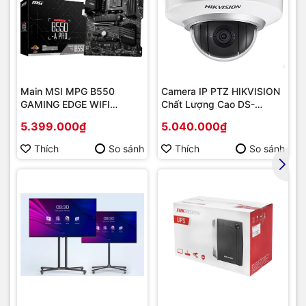
Main MSI MPG B550
Camera IP PTZ HIKVISION
GAMING EDGE WIFI
Chất Lượng Cao DS-
(Chipset AMD B550/
2DE2202-DE3
5.399.000₫
5.040.000₫
Socket AM4/ VGA
onboard)
Thích
So sánh
Thích
So sánh