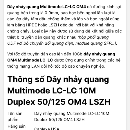
Dây nhảy quang Multimode LC-LC OM4
có đường kính sợi
quang bên trong là 0.9mm, bao bọc bên ngoài lần lượt là
các lớp dây tẩm dầu chống thấm và lớp vỏ bọc ngoài cùng
làm bằng HPDE hoặc LSZH dẻo dai nổi bật với khả năng
chống cháy. Loại dây này được sử dụng để kết nối giữa các
thiết bị truyền dẫn quang khác nhau
(hộp phối quang
ODF với bộ chuyển đổi quang điện, module quang SFP…).
Với tốc độ truyền dẫn cao lên đến 10Gb
dây nhảy quang
OM4 Multimode LC-LC
được ứng dụng chính trong các hệ
thống mạng LAN đòi hỏi tốc độ cao chuyên nghiệp.
Thông số Dây nhảy quang
Multimode LC-LC 10M
Duplex 50/125 OM4 LSZH
Tên sản
Dây nhảy quang Multimode LC-LC 10M
phẩm
Duplex 50/125 OM4 LSZH
Hãng sản
Cablexa USA