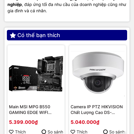
nghiệp
, đáp ứng tối đa nhu cầu của doanh nghiệp cũng như
gia đình và cá nhân.
Có thể bạn thích
Main MSI MPG B550
Camera IP PTZ HIKVISION
GAMING EDGE WIFI
Chất Lượng Cao DS-
(Chipset AMD B550/
2DE2202-DE3
5.399.000₫
5.040.000₫
Socket AM4/ VGA
onboard)
Thích
So sánh
Thích
So sánh