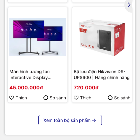
Màn hình tương tác
Bộ lưu điện Hikvision DS-
Interactive Display
UPS600 | Hàng chính hãng
Hikvision DS-D5B86RB/FL
45.000.000₫
720.000₫
86 | Cấu hình cao cấp |
Hàng chính hãng
Thích
So sánh
Thích
So sánh
Xem toàn bộ sản phẩm