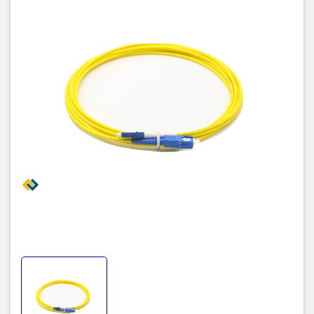
TIC.VN
– Nhà phân phối và cung cấp giải pháp công nghệ uy tín
tại Việt Nam. Chúng tôi chuyên cung cấp đa dạng sản phẩm:
Laptop
,
Máy tính PC
,
Máy chủ - Server
,
Thiết bị mạng
,
Camera
giám sát
,
Tổng đài
,
Màn hình tương tác
,
Linh kiện máy tính
,
Điện
máy
như tivi, tủ lạnh, máy giặt, máy hút ẩm... cùng nhiều thiết bị
công nghệ khác.
TIC.VN
cam kết mang đến
sản phẩm chính
hãng, giá tốt, dịch vụ chuyên nghiệp
, đáp ứng tối đa nhu cầu của
doanh nghiệp cũng như gia đình và cá nhân.