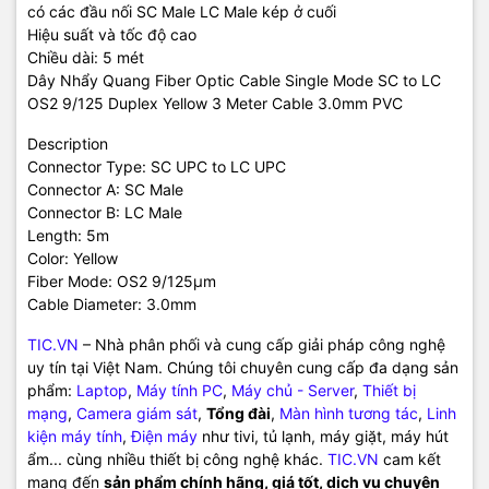
có các đầu nối SC Male LC Male kép ở cuối
Hiệu suất và tốc độ cao
Chiều dài: 5 mét
Dây Nhẩy Quang Fiber Optic Cable Single Mode SC to LC
OS2 9/125 Duplex Yellow 3 Meter Cable 3.0mm PVC
Description
Connector Type: SC UPC to LC UPC
Connector A: SC Male
Connector B: LC Male
Length: 5m
Color: Yellow
Fiber Mode: OS2 9/125μm
Cable Diameter: 3.0mm
TIC.VN
– Nhà phân phối và cung cấp giải pháp công nghệ
uy tín tại Việt Nam. Chúng tôi chuyên cung cấp đa dạng sản
phẩm:
Laptop
,
Máy tính PC
,
Máy chủ - Server
,
Thiết bị
mạng
,
Camera giám sát
,
Tổng đài
,
Màn hình tương tác
,
Linh
kiện máy tính
,
Điện máy
như tivi, tủ lạnh, máy giặt, máy hút
ẩm... cùng nhiều thiết bị công nghệ khác.
TIC.VN
cam kết
mang đến
sản phẩm chính hãng, giá tốt, dịch vụ chuyên