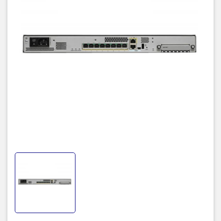
Giao diện: 8 cổng 10/100/1000 RJ45 , 4 cổng 1G SFP port
Integrated network management ports : 1 x 10M/100M/1GBASE-T
Ethernet port (RJ-45)
Cổng kết nối : 1 x RJ45 Console , 1 X USB3.0 Type A
Storage : 200G
FPR 1000 FTD
Throughput firewall : 2.3 Gbps
Maximum concurrent sessions, with AVC : 200K
Maximum new connections per second, with AVC : 15K
Throughput IPS : 2.6 Gbp
Throughput VPN : 1.2 Gbp
FPR 1000 ASA
Throughput firewall : 4.5 Gbps
Throughput VPN : 1Gbps
Form factor: 1RU
Khả năng mở rộng: cân bằng tải VPN
Tính khả dụng cao: Hoạt động / hoạt động và hoạt động / chờ
Quản lý tập trung: Cấu hình tập trung, ghi nhật ký, giám sát và báo
cáo được thực hiện bởi Cisco Security Manager hoặc trên đám
mây với Cisco Defense Orchestrator
Trình quản lý thiết bị bảo mật thích ứng: Quản lý cục bộ, dựa trên