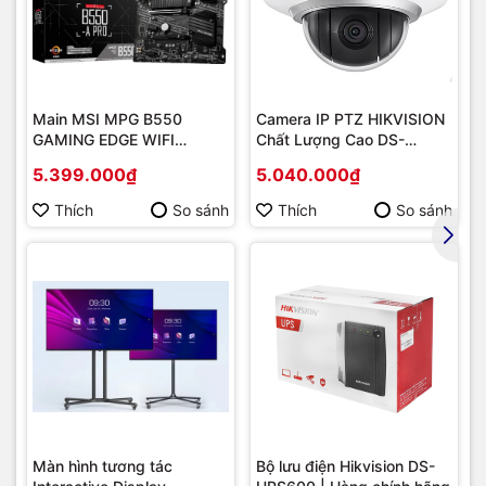
Main MSI MPG B550
Camera IP PTZ HIKVISION
GAMING EDGE WIFI
Chất Lượng Cao DS-
(Chipset AMD B550/
2DE2202-DE3
5.399.000₫
5.040.000₫
Socket AM4/ VGA
onboard)
Thích
So sánh
Thích
So sánh
Màn hình tương tác
Bộ lưu điện Hikvision DS-