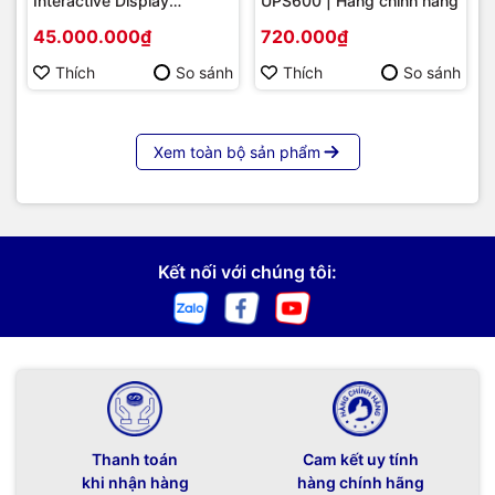
Interactive Display
UPS600 | Hàng chính hãng
Hikvision DS-D5B86RB/FL
45.000.000₫
720.000₫
86 | Cấu hình cao cấp |
Hàng chính hãng
Thích
So sánh
Thích
So sánh
Xem toàn bộ sản phẩm
Kết nối với chúng tôi:
Thanh toán
Cam kết uy tính
khi nhận hàng
hàng chính hãng