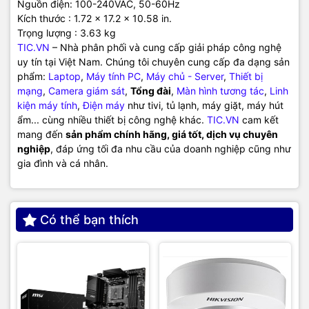
Nguồn điện: 100-240VAC, 50-60Hz
Kích thước : 1.72 x 17.2 x 10.58 in.
Trọng lượng : 3.63 kg
TIC.VN
– Nhà phân phối và cung cấp giải pháp công nghệ
uy tín tại Việt Nam. Chúng tôi chuyên cung cấp đa dạng sản
phẩm:
Laptop
,
Máy tính PC
,
Máy chủ - Server
,
Thiết bị
mạng
,
Camera giám sát
,
Tổng đài
,
Màn hình tương tác
,
Linh
kiện máy tính
,
Điện máy
như tivi, tủ lạnh, máy giặt, máy hút
ẩm... cùng nhiều thiết bị công nghệ khác.
TIC.VN
cam kết
mang đến
sản phẩm chính hãng, giá tốt, dịch vụ chuyên
nghiệp
, đáp ứng tối đa nhu cầu của doanh nghiệp cũng như
gia đình và cá nhân.
Có thể bạn thích