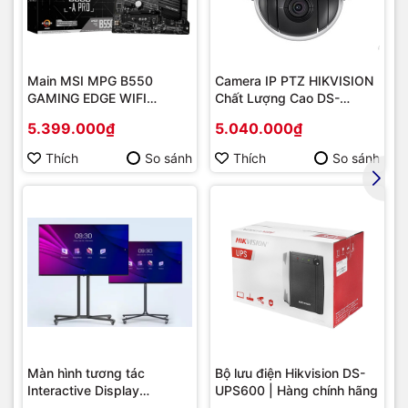
Main MSI MPG B550
Camera IP PTZ HIKVISION
GAMING EDGE WIFI
Chất Lượng Cao DS-
(Chipset AMD B550/
2DE2202-DE3
5.399.000₫
5.040.000₫
Socket AM4/ VGA
onboard)
Thích
So sánh
Thích
So sánh
Màn hình tương tác
Bộ lưu điện Hikvision DS-
Interactive Display
UPS600 | Hàng chính hãng
Hikvision DS-D5B86RB/FL