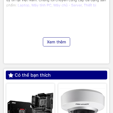
phẩm:
Laptop
,
Máy tính PC
,
Máy chủ - Server
,
Thiết bị
mạng
,
Camera giám sát
,
Tổng đài
,
Màn hình tương tác
,
Linh
kiện máy tính
,
Điện máy
như tivi, tủ lạnh, máy giặt, máy hút
ẩm... cùng nhiều thiết bị công nghệ khác.
TIC.VN
cam kết
mang đến
sản phẩm chính hãng, giá tốt, dịch vụ chuyên
nghiệp
, đáp ứng tối đa nhu cầu của doanh nghiệp cũng như
gia đình và cá nhân.
Xem thêm
Có thể bạn thích