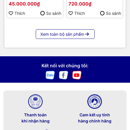
45.000.000₫
720.000₫
86 | Cấu hình cao cấp |
Hàng chính hãng
Thích
So sánh
Thích
So sánh
Xem toàn bộ sản phẩm
Kết nối với chúng tôi:
Thanh toán
Cam kết uy tính
khi nhận hàng
hàng chính hãng