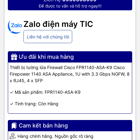
giám sát
,
Tổng đài
,
Màn hình tương tác
,
Linh kiện máy tính
,
Điện
Để được tư vấn và hỗ trợ ngay!!!
máy
như tivi, tủ lạnh, máy giặt, máy hút ẩm... cùng nhiều thiết bị
công nghệ khác.
TIC.VN
cam kết mang đến
sản phẩm chính
Zalo điện máy TIC
hãng, giá tốt, dịch vụ chuyên nghiệp
, đáp ứng tối đa nhu cầu của
doanh nghiệp cũng như gia đình và cá nhân.
Liên hệ với chúng tôi
Ưu đãi khi mua hàng
Thiết bị tường lửa Firewall Cisco FPR1140-ASA-K9 Cisco
Firepower 1140 ASA Appliance, 1U with 3.3 Gbps NGFW, 8
x RJ45, 4 x SFP
✓ Mã sản phẩm: FPR1140-ASA-K9
✓ Tình trạng: Còn Hàng
Cam kết bán hàng
Hàng chính hãng. Nguồn gốc rõ ràng