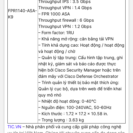
Throughput IPS : 3.5 Gbps
Throughput VPN : 1.4 Gbps
FPR1140-ASA-
– FPR 1000 ASA
K9
Throughput firewall : 6 Gbps
Throughput VPN : 1.2 Gbps
– Form factor: 1RU
– Khả năng mở rộng: cân bằng tải VPN
– Tính khả dụng cao: Hoạt động / hoạt động
và hoạt động / chờ
– Quản lý tập trung: Cấu hình tập trung, ghi
nhật ký, giám sát và báo cáo được thực
hiện bởi Cisco Security Manager hoặc trên
đám mây với Cisco Defense Orchestrator
– Trình quản lý thiết bị bảo mật thích ứng:
Quản lý cục bộ, dựa trên web để triển khai
quy mô nhỏ
– Nhiệt độ hoạt đông: 0-40°C
– Nguồn điện: 100-240VAC, 50-60Hz
– Kích thước : 1.72 x 17.2 x 10.58 in.
– Trọng lượng : 3.63 kg
TIC.VN
– Nhà phân phối và cung cấp giải pháp công nghệ
uy tín tại Việt Nam. Chúng tôi chuyên cung cấp đa dạng sản