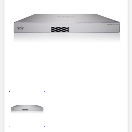
Defense (FTD) và Cisco ASA.
II. Thông số kỹ thuật chi tiết
của thiết bị Firewall Cisco
FPR1140-ASA-K9 :
Thiết bị tường lửa Firewall
– Giao diện : 8 cổng 10/100/1000 RJ45 , 4
cổng SFP port
– Integrated network management ports : 1 x
10M/100M/1GBASE-T Ethernet port (RJ-45)
– Cổng kết nối : 1 x RJ45 Console , 1 X USB3.0
Type A
– Storage : 200G
– FPR 1000 FTD
Throughput firewall : 3.3 Gbps
Maximum concurrent sessions, with AVC :
400K
Maximum new connections per second, with
AVC : 22K