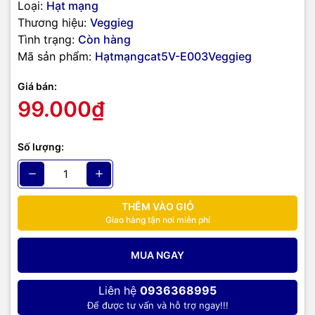
Loại:
Hạt mạng
Thương hiệu:
Veggieg
Tình trạng:
Còn hàng
Mã sản phẩm:
Hạtmạngcat5V-E003Veggieg
Giá bán:
99.000₫
Số lượng:
THÊM VÀO GIỎ
Giao hàng tận nơi miễn phí
MUA NGAY
Liên hệ
0936368995
Để được tư vấn và hỗ trợ ngay!!!