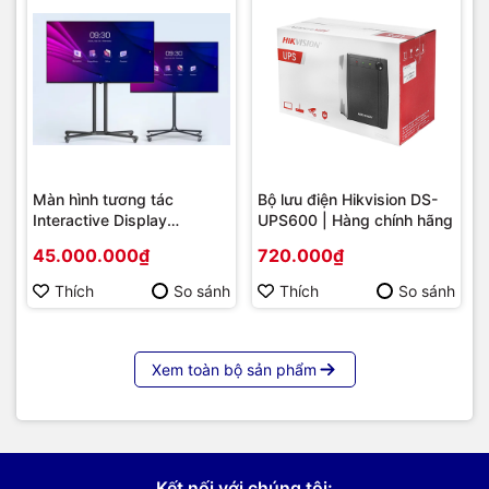
Màn hình tương tác
Bộ lưu điện Hikvision DS-
Interactive Display
UPS600 | Hàng chính hãng
Hikvision DS-D5B86RB/FL
45.000.000₫
720.000₫
86 | Cấu hình cao cấp |
Hàng chính hãng
Thích
So sánh
Thích
So sánh
Xem toàn bộ sản phẩm
Kết nối với chúng tôi: