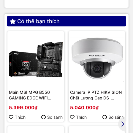
Có thể bạn thích
Main MSI MPG B550
Camera IP PTZ HIKVISION
GAMING EDGE WIFI
Chất Lượng Cao DS-
(Chipset AMD B550/
2DE2202-DE3
5.399.000₫
5.040.000₫
Socket AM4/ VGA
onboard)
Thích
So sánh
Thích
So sánh