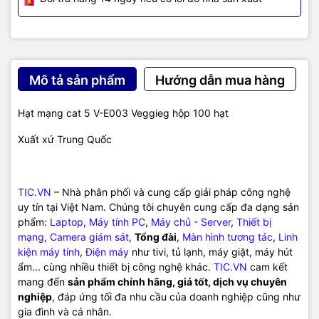
Mô tả sản phẩm
Hướng dẫn mua hàng
Hạt mạng cat 5 V-E003 Veggieg hộp 100 hạt
Xuất xứ Trung Quốc
TIC.VN
– Nhà phân phối và cung cấp giải pháp công nghệ
uy tín tại Việt Nam. Chúng tôi chuyên cung cấp đa dạng sản
phẩm:
Laptop
,
Máy tính PC
,
Máy chủ - Server
,
Thiết bị
mạng
,
Camera giám sát
,
Tổng đài
,
Màn hình tương tác
,
Linh
kiện máy tính
,
Điện máy
như tivi, tủ lạnh, máy giặt, máy hút
ẩm... cùng nhiều thiết bị công nghệ khác.
TIC.VN
cam kết
mang đến
sản phẩm chính hãng, giá tốt, dịch vụ chuyên
nghiệp
, đáp ứng tối đa nhu cầu của doanh nghiệp cũng như
gia đình và cá nhân.